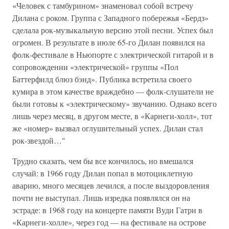
«Человек с тамбурином» знаменовал собой встречу
Дилана с роком. Группа с Западного побережья «Бердз»
сделала рок-музыкальную версию этой песни. Успех был
огромен. В результате в июле 65-го Дилан появился на
фолк-фестивале в Ньюпорте с электрической гитарой и в
сопровождении «электрической» группы «Пол
Баттерфилд блюз бэнд». Публика встретила своего
кумира в этом качестве враждебно — фолк-слушатели не
были готовы к «электрическому» звучанию. Однако всего
лишь через месяц, в другом месте, в «Карнеги-холл», тот
же «номер» вызвал оглушительный успех. Дилан стал
рок-звездой…"
Трудно сказать, чем бы все кончилось, но вмешался
случай: в 1966 году Дилан попал в мотоциклетную
аварию, много месяцев лечился, а после выздоровления
почти не выступал. Лишь изредка появлялся он на
эстраде: в 1968 году на концерте памяти Вуди Гатри в
«Карнеги-холле», через год — на фестивале на острове