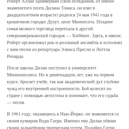
Роберт Аллан Циммерман (свой псевдоним, от имени
знаменитого поэта Дилана Томаса, он взял в
двадцатилетнем возрасте) родился 24 мая 1941 года в
крошечном городке Дулут, штат Миннесота. Позднее
семья мелкого торговца переехала в другой
североамериканский городок — Хиббинг. Здесь, в школе,
Роберт организовал рок-н-ролльный ансамбль и исполнял
с ним песни из репертуара Элвиса Пресли и Литтла
Ричарда.
После школы Дилан поступил в университет
Миннеаполиса. Но в девятнадцать лет, уже на первом
курсе, бросает учебу, так как академический дух глубоко
чужд его внутренней настроенности. Боб колесит по
стране с помощью автостопа и понимает, что его судьба
— песня.
В 1961 году, оказавшись в Нью-Йорке, он знакомится со
своим кумиром Вуди Гатри. Именно ему Дилан обязан
своим дальнейшим творческим путем. Подобно Гатри,