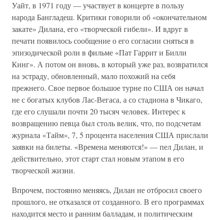
Уайт, в 1971 году — участвует в концерте в пользу
народа Бангладеш. Критики говорили об «окончательном
закате» Дилана, его «творческой гибели». И вдруг в
печати появилось сообщение о его согласии сняться в
эпизодической роли в фильме «Пат Гаррит и Билли
Кинг». А потом он вновь, в который уже раз, возвратился
на эстраду, обновленный, мало похожий на себя
прежнего. Свое первое большое турне по США он начал
не с богатых клубов Лас-Вегаса, а со стадиона в Чикаго,
где его слушали почти 20 тысяч человек. Интерес к
возвращению певца был столь велик, что, по подсчетам
журнала «Тайм», 7, 5 процента населения США прислали
заявки на билеты. «Времена меняются!» — пел Дилан, и
действительно, этот старт стал новым этапом в его
творческой жизни.
Впрочем, постоянно меняясь, Дилан не отбросил своего
прошлого, не отказался от созданного. В его программах
находится место и ранним балладам, и политическим