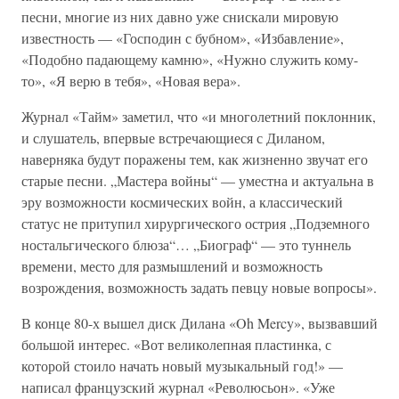
песни, многие из них давно уже снискали мировую
известность — «Господин с бубном», «Избавление»,
«Подобно падающему камню», «Нужно служить кому-
то», «Я верю в тебя», «Новая вера».
Журнал «Тайм» заметил, что «и многолетний поклонник,
и слушатель, впервые встречающиеся с Диланом,
наверняка будут поражены тем, как жизненно звучат его
старые песни. „Мастера войны“ — уместна и актуальна в
эру возможности космических войн, а классический
статус не притупил хирургического острия „Подземного
ностальгического блюза“… „Биограф“ — это туннель
времени, место для размышлений и возможность
возрождения, возможность задать певцу новые вопросы».
В конце 80-х вышел диск Дилана «Oh Mercy», вызвавший
большой интерес. «Вот великолепная пластинка, с
которой стоило начать новый музыкальный год!» —
написал французский журнал «Революсьон». «Уже