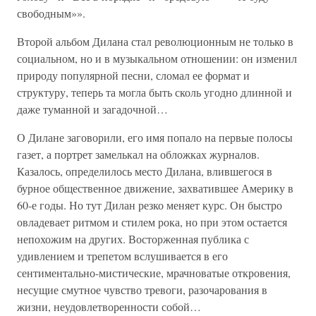
свободным»».
Второй альбом Дилана стал революционным не только в
социальном, но и в музыкальном отношении: он изменил
природу популярной песни, сломал ее формат и
структуру, теперь та могла быть сколь угодно длинной и
даже туманной и загадочной…
О Дилане заговорили, его имя попало на первые полосы
газет, а портрет замелькал на обложках журналов.
Казалось, определилось место Дилана, влившегося в
бурное общественное движение, захватившее Америку в
60-е годы. Но тут Дилан резко меняет курс. Он быстро
овладевает ритмом и стилем рока, но при этом остается
непохожим на других. Восторженная публика с
удивлением и трепетом вслушивается в его
сентиментально-мистические, мрачноватые откровения,
несущие смутное чувство тревоги, разочарования в
жизни, неудовлетворенности собой…