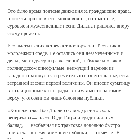
Это было время подъема движения за гражданские права,
протеста против вьетнамской войны, и страстные,
суровые и мужественные песни Дилана пришлись впору
этому времени.
Его выступления встречают восторженный отклик в
молодежной среде. Не остались они незамеченными и
дельцами индустрии развлечений, и, буквально как в
голливудском кинофильме, неимущий паренек из
западного захолустья стремительно вознесся на пьедестал
эстрадной звезды первой величины. Он вносит сумятицу
в традиционные хит-парады, занимая место на самом
верху, уготованном лишь баловням публики.
«Хотя начинал Боб Дилан со стандартного фолк-
репертуара — песен Вуди Гатри и традиционных
баллад, — необычная их трактовка довольно быстро
привлекла к нему внимание публики, — отмечает В.