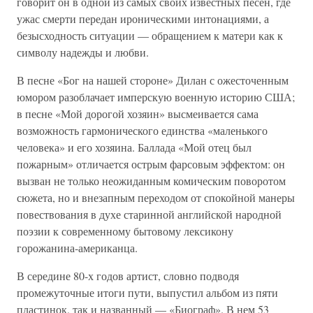
говорит он в одной из самых своих известных песен, где
ужас смерти передан ироническими интонациями, а
безысходность ситуации — обращением к матери как к
символу надежды и любви.
В песне «Бог на нашей стороне» Дилан с ожесточенным
юмором разоблачает имперскую военную историю США;
в песне «Мой дорогой хозяин» высмеивается сама
возможность гармонического единства «маленького
человека» и его хозяина. Баллада «Мой отец был
пожарным» отличается острым фарсовым эффектом: он
вызван не только неожиданным комическим поворотом
сюжета, но и внезапным переходом от спокойной манеры
повествования в духе старинной английской народной
поэзии к современному бытовому лексикону
горожанина-американца.
В середине 80-х годов артист, словно подводя
промежуточные итоги пути, выпустил альбом из пяти
пластинок, так и названный — «Биограф». В нем 53