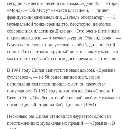
сегодня все десять песен из альбома „ждали“!» — вторит
«Монд». «"Oh Mercy" кажется классикой, — пишет
французский еженедельник „Нувель обсерватер“. — С
музыкальной точки зрения это, бесспорно, наиболее
совершенная пластинка Дилана». «Это очень интимный
и красивый диск, — отмечает журнал „Рок энд фолк“. —
В музыке и словах присутствует особый, дилановский
сплин. Это настолько крупный диск в фолк-музыке, что
мы от таких событий за последнее время даже отвыкли».
В 1991 году Дилан выпустил новый альбом, «Времена
бутлегеров», — из 58 ранее написанных, но не
исполнявшихся песен прошлых лет, он сразу стал
популярным. В 1992 году появился альбом «Good as I
Been to You» Это был второй сольный альбом музыканта
после «Другой стороны Боба Дилана» (1964).
Несколько раз Дилан становился лауреатом одной из
престижнейших музыкальных премий — «Грэмми». В