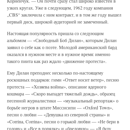
Корнейчук. — Он почти сразу стал широко известен в
узких кругах. Уже в следующем, 1962 году компания
„CBS“ заключила с ним контракт, и в том же году вышел
первый диск, широкой аудиторией не замеченный.
Настоящая популярность пришла со следующим
альбомом — «Свободный Боб Дилан», которым Дилан
заявил о себе как о поэте. Молодой американский бард
оказался в нужном месте и в нужное время: именно
такого пиита как раз ждало «движение протеста».
Ему Дилан преподнес несколько по-настоящему
роскошных подарков: гимн «Ответ носит ветер», песню
протеста — «Хозяева войны», описание ядерного
кошмара — «Скоро выпадет тяжелый дождь», образец
песенной журналистики — «музыкальный репортаж» о
борьбе негров в штате Миссисипи — «Oxford Town»,
песни о любви — «Девушка из северной страны» и
«Corrina, Corrina», песни о горькой любви — «Не бери в
голову» и «Все в порядке» и «бредовую» — «Я буду