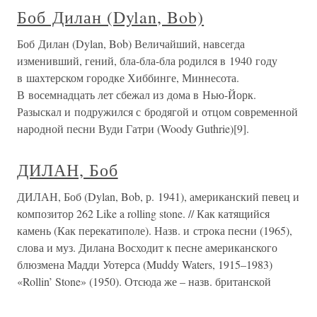
Боб Дилан (Dylan, Bob)
Боб Дилан (Dylan, Bob) Величайший, навсегда
изменивший, гений, бла-бла-бла родился в 1940 году
в шахтерском городке Хиббинге, Миннесота.
В восемнадцать лет сбежал из дома в Нью-Йорк.
Разыскал и подружился с бродягой и отцом современной
народной песни Вуди Гатри (Woody Guthrie)[9].
ДИЛАН, Боб
ДИЛАН, Боб (Dylan, Bob, р. 1941), американский певец и
композитор 262 Like a rolling stone. // Как катящийся
камень (Как перекатиполе). Назв. и строка песни (1965),
слова и муз. Дилана Восходит к песне американского
блюзмена Мадди Уотерса (Muddy Waters, 1915–1983)
«Rollin’ Stone» (1950). Отсюда же – назв. британской