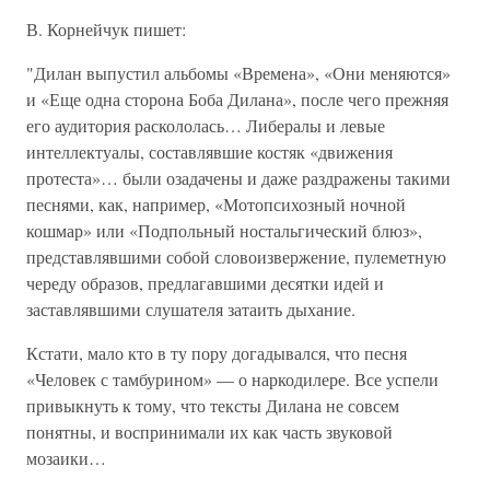
В. Корнейчук пишет:
"Дилан выпустил альбомы «Времена», «Они меняются»
и «Еще одна сторона Боба Дилана», после чего прежняя
его аудитория раскололась… Либералы и левые
интеллектуалы, составлявшие костяк «движения
протеста»… были озадачены и даже раздражены такими
песнями, как, например, «Мотопсихозный ночной
кошмар» или «Подпольный ностальгический блюз»,
представлявшими собой словоизвержение, пулеметную
череду образов, предлагавшими десятки идей и
заставлявшими слушателя затаить дыхание.
Кстати, мало кто в ту пору догадывался, что песня
«Человек с тамбурином» — о наркодилере. Все успели
привыкнуть к тому, что тексты Дилана не совсем
понятны, и воспринимали их как часть звуковой
мозаики…