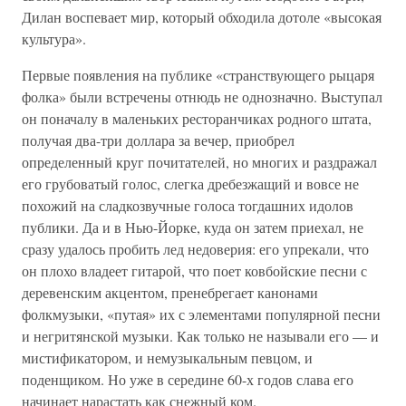
Дилан воспевает мир, который обходила дотоле «высокая
культура».
Первые появления на публике «странствующего рыцаря
фолка» были встречены отнюдь не однозначно. Выступал
он поначалу в маленьких ресторанчиках родного штата,
получая два-три доллара за вечер, приобрел
определенный круг почитателей, но многих и раздражал
его грубоватый голос, слегка дребезжащий и вовсе не
похожий на сладкозвучные голоса тогдашних идолов
публики. Да и в Нью-Йорке, куда он затем приехал, не
сразу удалось пробить лед недоверия: его упрекали, что
он плохо владеет гитарой, что поет ковбойские песни с
деревенским акцентом, пренебрегает канонами
фолкмузыки, «путая» их с элементами популярной песни
и негритянской музыки. Как только не называли его — и
мистификатором, и немузыкальным певцом, и
поденщиком. Но уже в середине 60-х годов слава его
начинает нарастать как снежный ком.