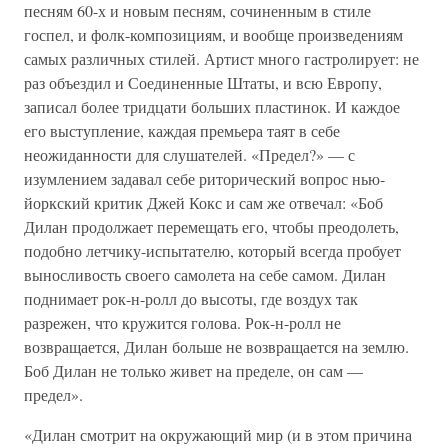
песням 60-х и новым песням, сочиненным в стиле
госпел, и фолк-композициям, и вообще произведениям
самых различных стилей. Артист много гастролирует: не
раз объездил и Соединенные Штаты, и всю Европу,
записал более тридцати больших пластинок. И каждое
его выступление, каждая премьера таят в себе
неожиданности для слушателей. «Предел?» — с
изумлением задавал себе риторический вопрос нью-
йоркский критик Джей Кокс и сам же отвечал: «Боб
Дилан продолжает перемещать его, чтобы преодолеть,
подобно летчику-испытателю, который всегда пробует
выносливость своего самолета на себе самом. Дилан
поднимает рок-н-ролл до высоты, где воздух так
разрежен, что кружится голова. Рок-н-ролл не
возвращается, Дилан больше не возвращается на землю.
Боб Дилан не только живет на пределе, он сам —
предел».
«Дилан смотрит на окружающий мир (и в этом причина