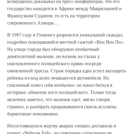
возмущенно доказывал на пресс-конференции, что его
государство находится в Африке между Мавританией и
Франпузким Суданом, то есть на территории
современного Алжира…
В 1987 году в Гонконге разразился уникальный скандал,
подробно освещавшийся местной газетой «Вен Вен По».
На улице города был обнаружен необычный
девятилетний мальчик; он возник на глазах у
ошеломленного полицейского прямо посреди
оживленной трассы. Страж порядка едва успел вытащить
ребенка из-под колес мчавшегося автомобиля. Но
спасенный повел себя необычно: он начал биться в
истерике, обхватив ноги полицейского. Только тогда
мужчина заметил, что мальчик одет, мягко говоря,
странно, и разобрать прорывавшееся сквозь всхлипы
бормотание невозможно.
Несостоявшуюся жертву аварии спешно доставили в
приют «Чейндж Бэй», но тамошние сотрудники не