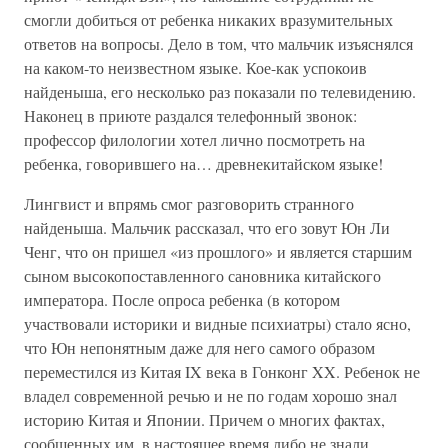
смогли добиться от ребенка никаких вразумительных
ответов на вопросы. Дело в том, что мальчик изъяснялся
на каком-то неизвестном языке. Кое-как успокоив
найденыша, его несколько раз показали по телевидению.
Наконец в приюте раздался телефонный звонок:
профессор филологии хотел лично посмотреть на
ребенка, говорившего на… древнекитайском языке!
Лингвист и впрямь смог разговорить странного
найденыша. Мальчик рассказал, что его зовут Юн Ли
Ченг, что он пришел «из прошлого» и является старшим
сыном высокопоставленного сановника китайского
императора. После опроса ребенка (в котором
участвовали историки и видные психиатры) стало ясно,
что Юн непонятным даже для него самого образом
переместился из Китая IX века в Гонконг XX. Ребенок не
владел современной речью и не по годам хорошо знал
историю Китая и Японии. Причем о многих фактах,
сообщенных им, в настоящее время либо не знали