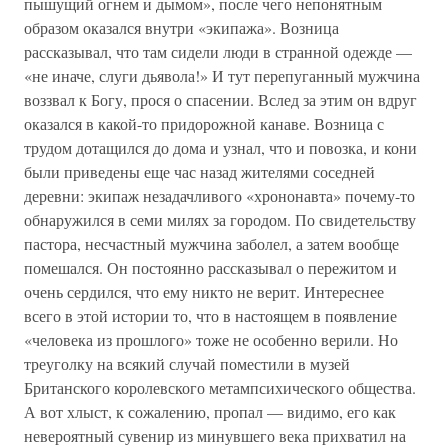
пышущий огнем и дымом», после чего непонятным
образом оказался внутри «экипажа». Возница
рассказывал, что там сидели люди в странной одежде —
«не иначе, слуги дьявола!» И тут перепуганный мужчина
воззвал к Богу, прося о спасении. Вслед за этим он вдруг
оказался в какой-то придорожной канаве. Возница с
трудом дотащился до дома и узнал, что и повозка, и кони
были приведены еще час назад жителями соседней
деревни: экипаж незадачливого «хрононавта» почему-то
обнаружился в семи милях за городом. По свидетельству
пастора, несчастный мужчина заболел, а затем вообще
помешался. Он постоянно рассказывал о пережитом и
очень сердился, что ему никто не верит. Интереснее
всего в этой истории то, что в настоящем в появление
«человека из прошлого» тоже не особенно верили. Но
треуголку на всякий случай поместили в музей
Британского королевского метампсихического общества.
А вот хлыст, к сожалению, пропал — видимо, его как
невероятный сувенир из минувшего века прихватил на