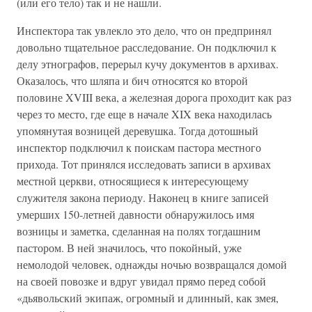
(или его тело) так и не нашли.
Инспектора так увлекло это дело, что он предпринял
довольно тщательное расследование. Он подключил к
делу этнографов, перерыл кучу документов в архивах.
Оказалось, что шляпа и бич относятся ко второй
половине XVIII века, а железная дорога проходит как раз
через то место, где еще в начале XIX века находилась
упомянутая возницей деревушка. Тогда дотошный
инспектор подключил к поискам пастора местного
прихода. Тот принялся исследовать записи в архивах
местной церкви, относящиеся к интересующему
служителя закона периоду. Наконец в книге записей
умерших 150-летней давности обнаружилось имя
возницы и заметка, сделанная на полях тогдашним
пастором. В ней значилось, что покойный, уже
немолодой человек, однажды ночью возвращался домой
на своей повозке и вдруг увидал прямо перед собой
«дьявольский экипаж, огромный и длинный, как змея,