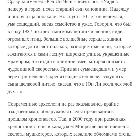
Сразу за именем «Юн Ли Ченг» значилось: «Уйдя в
пещеру в горах, исчез старший сын сановника. Надежду
и опору отца оплакали. Но спустя 10 лет он вернулся, с
ума сошедший, введя семейство в ужас. Говорил, что был
в году 1987 по христианскому летоисчислению, видел
огромных птиц, большие волшебные зеркала, ящики,
которые достигают облаков, разноцветные огни, которые
зажигаются и сами гаснут, широкие улицы, украшенные
мрамором, что ездил в длинной змее, которая ползает с
чудовищной скоростью. Признан сумасшедшим и умер
через три недели. Скрепя сердце отец велел задушить
сына шелковой нитью, сказав, что в Юн Ли вселился злой
дух…»
Современные археологи не раз оказывались крайне
озадаченными, обнаруживая следы пребывания в
прошлом хрононавтов. Так, в 2000 году при раскопках
крепостной стены в канадском Монреале были найдены
скелеты мушкетеров, которых завалило обломками стены