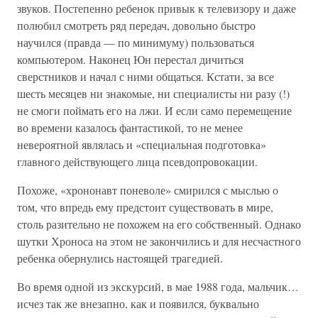
звуков. Постепенно ребенок привык к телевизору и даже
полюбил смотреть ряд передач, довольно быстро
научился (правда — по минимуму) пользоваться
компьютером. Наконец Юн перестал дичиться
сверстников и начал с ними общаться. Кстати, за все
шесть месяцев ни знакомые, ни специалисты ни разу (!)
не смоги поймать его на лжи. И если само перемещение
во времени казалось фантастикой, то не менее
невероятной являлась и «специальная подготовка»
главного действующего лица псевдопровокации.
Похоже, «хрононавт поневоле» смирился с мыслью о
том, что впредь ему предстоит существовать в мире,
столь разительно не похожем на его собственный. Однако
шутки Хроноса на этом не закончились и для несчастного
ребенка обернулись настоящей трагедией.
Во время одной из экскурсий, в мае 1988 года, мальчик…
исчез так же внезапно, как и появился, буквально