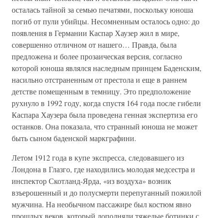
осталась тайной за семью печатями, поскольку юноша
погиб от пули убийцы. Несомненным осталось одно: до
появления в Германии Каспар Хаузер жил в мире,
совершенно отличном от нашего… Правда, была
предложена и более прозаическая версия, согласно
которой юноша являлся наследным принцем Баденским,
насильно отстраненным от престола и еще в раннем
детстве помещенным в темницу. Это предположение
рухнуло в 1992 году, когда спустя 164 года после гибели
Каспара Хаузера была проведена генная экспертиза его
останков. Она показала, что странный юноша не может
быть сыном баденской маркграфини.
Летом 1912 года в купе экспресса, следовавшего из
Лондона в Глазго, где находились молодая медсестра и
инспектор Скотланд-Ярда, «из воздуха» возник
взъерошенный и до полусмерти перепуганный пожилой
мужчина. На необычном пассажире был костюм явно
прошлых веков, который дополняли тяжелые ботинки с