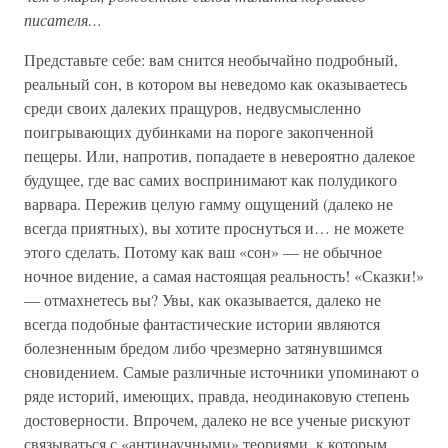
писателя…
Представьте себе: вам снится необычайно подробный,
реальный сон, в котором вы неведомо как оказываетесь
среди своих далеких пращуров, недвусмысленно
поигрывающих дубинками на пороге закопченной
пещеры. Или, напротив, попадаете в невероятно далекое
будущее, где вас самих воспринимают как полудикого
варвара. Пережив целую гамму ощущений (далеко не
всегда приятных), вы хотите проснуться и… не можете
этого сделать. Потому как ваш «сон» — не обычное
ночное видение, а самая настоящая реальность! «Сказки!»
— отмахнетесь вы? Увы, как оказывается, далеко не
всегда подобные фантастические истории являются
болезненным бредом либо чрезмерно затянувшимся
сновидением. Самые различные источники упоминают о
ряде историй, имеющих, правда, неодинаковую степень
достоверности. Впрочем, далеко не все ученые рискуют
связываться с «антинаучными» теориями, к которым