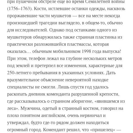
при пушечном обстреле еще во время Семилетней войны
(1756–1763). Кости, истлевшие останки одежды, насквозь
проржавевшие части мушкетов — все на месте некогда
произошедшей трагедии выглядело, в общем-то, обычно
для исследователей. Однако под останками одного из
мушкетеров обнаружилась также странная пластинка из
практически разложившейся пластмассы, которая
оказалась… обычным мобильником 1998 года выпуска!
При этом, телефон лежал на глубине нескольких метров
под землей и претерпел все изменения, характерные для
250-летнего пребывания в указанных условиях. Дать
вразумительное объяснение невероятной находке
специалисты не смогли. Лишь спустя год удалось
раскопать дневник коменданта разрушенной крепости,
где рассказывалось о странном аборигене, «явившемся из
леса». Мужчина, одетый в странный костюм, говорил на
плохо понятном английском, очень нервничал и
утверждал, будто где-то рядом должен находиться
огромный город. Комендант решил, что «пришелец» —