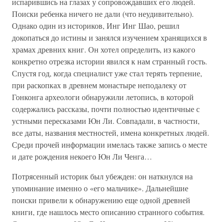
испарившись на глазах у сопровождавших его людей.
Поиски ребенка ничего не дали (что неудивительно).
Однако один из историков, Инг Инг Шао, решил
докопаться до истины и занялся изучением хранящихся в
храмах древних книг. Он хотел определить, из какого
конкретно отрезка истории явился к нам странный гость.
Спустя год, когда специалист уже стал терять терпение,
при раскопках в древнем монастыре неподалеку от
Гонконга археологи обнаружили летопись, в которой
содержались рассказы, почти полностью идентичные с
устными пересказами Юн Ли. Совпадали, в частности,
все даты, названия местностей, имена конкретных людей.
Среди прочей информации имелась также запись о месте
и дате рождения некоего Юн Ли Ченга…
Потрясенный историк был убежден: он наткнулся на
упоминание именно о «его мальчике». Дальнейшие
поиски привели к обнаружению еще одной древней
книги, где нашлось место описанию странного события.