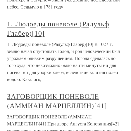
небес. Седьмую в 1781 году
1. Людоеды поневоле (Радульф
Глабер)[10]
1. Людоеды поневоле (Радульф Глабер)[10] В 1027 г.
землю начал опустошать голод, и род человеческий был
угрожаем близким разрушением. Погода сделалась до
того худа, что невозможно было найти минуты ни для
посева, ни для уборки хлеба, вследствие залития полей
водою. Казалось,
ЗАГОВОРЩИК ПОНЕВОЛЕ
(АММИАН МАРЦЕЛЛИН)[41]
ЗАГОВОРЩИК ПОНЕВОЛЕ (АММИАН
МАРЦЕЛЛИН)[41] При дворе Августа Констанция[42]
совершалось много позорных дел под предлогом охраны