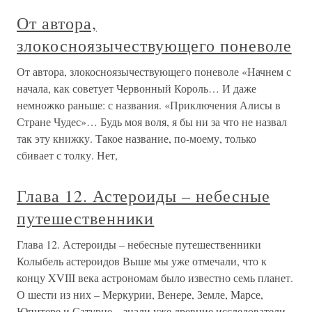
От автора,
злокосноязычествующего поневоле
От автора, злокосноязычествующего поневоле «Начнем с
начала, как советует Червонный Король… И даже
немножко раньше: с названия. «Приключения Алисы в
Стране Чудес»… Будь моя воля, я бы ни за что не назвал
так эту книжку. Такое название, по-моему, только
сбивает с толку. Нет,
Глава 12. Астероиды – небесные
путешественники
Глава 12. Астероиды – небесные путешественники
Колыбель астероидов Выше мы уже отмечали, что к
концу XVIII века астрономам было известно семь планет.
О шести из них – Меркурии, Венере, Земле, Марсе,
Юпитере и Сатурне – знали уже древние исследователи