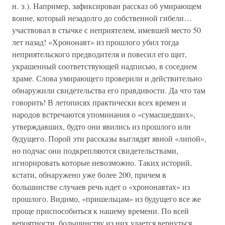
н. э.). Например, зафиксирован рассказ об умирающем
воине, который незадолго до собственной гибели…
участвовал в стычке с неприятелем, имевшей место 50
лет назад! «Хрононавт» из прошлого убил тогда
неприятельского предводителя и повесил его щит,
украшенный соответствующей надписью, в соседнем
храме. Слова умирающего проверили и действительно
обнаружили свидетельства его правдивости. Да что там
говорить! В летописях практически всех времен и
народов встречаются упоминания о «сумасшедших»,
утверждавших, будто они явились из прошлого или
будущего. Порой эти рассказы выглядят явной «липой»,
но подчас они подкрепляются свидетельствами,
игнорировать которые невозможно. Таких историй,
кстати, обнаружено уже более 200, причем в
большинстве случаев речь идет о «хрононавтах» из
прошлого. Видимо, «пришельцам» из будущего все же
проще приспособиться к нашему времени. По всей
вероятности, большинству из них удается вернуться