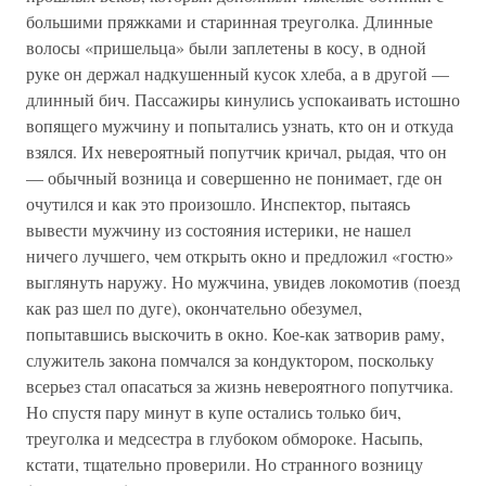
большими пряжками и старинная треуголка. Длинные
волосы «пришельца» были заплетены в косу, в одной
руке он держал надкушенный кусок хлеба, а в другой —
длинный бич. Пассажиры кинулись успокаивать истошно
вопящего мужчину и попытались узнать, кто он и откуда
взялся. Их невероятный попутчик кричал, рыдая, что он
— обычный возница и совершенно не понимает, где он
очутился и как это произошло. Инспектор, пытаясь
вывести мужчину из состояния истерики, не нашел
ничего лучшего, чем открыть окно и предложил «гостю»
выглянуть наружу. Но мужчина, увидев локомотив (поезд
как раз шел по дуге), окончательно обезумел,
попытавшись выскочить в окно. Кое-как затворив раму,
служитель закона помчался за кондуктором, поскольку
всерьез стал опасаться за жизнь невероятного попутчика.
Но спустя пару минут в купе остались только бич,
треуголка и медсестра в глубоком обмороке. Насыпь,
кстати, тщательно проверили. Но странного возницу