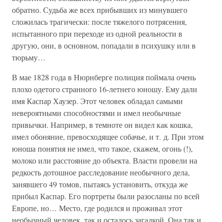
обратно. Судьба же всех прибывших из минувшего
сложилась трагически: после тяжелого потрясения,
испытанного при переходе из одной реальности в
другую, они, в основном, попадали в психушку или в
тюрьму…
В мае 1828 года в Нюрнберге полиция поймала очень
плохо одетого странного 16-летнего юношу. Ему дали
имя Каспар Хаузер. Этот человек обладал самыми
невероятными способностями и имел необычные
привычки. Например, в темноте он видел как кошка,
имел обоняние, превосходящее собачье, и т. д. При этом
юноша понятия не имел, что такое, скажем, огонь (!),
молоко или расстояние до объекта. Власти провели на
редкость дотошное расследование необычного дела,
занявшего 49 томов, пытаясь установить, откуда же
прибыл Каспар. Его портреты были разосланы по всей
Европе, но… Место, где родился и проживал этот
необычный человек, так и осталось загадкой. Она так и