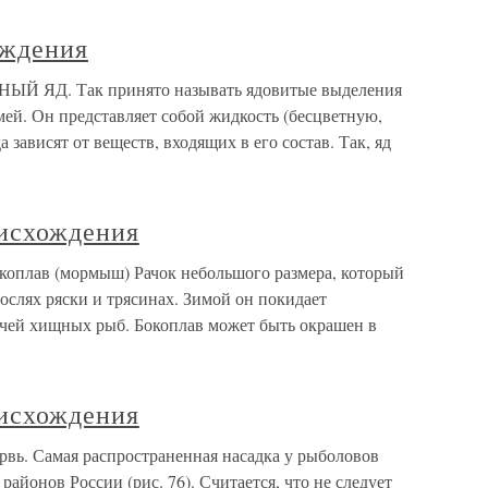
ождения
ЫЙ ЯД. Так принято называть ядовитые выделения
ей. Он представляет собой жидкость (бесцветную,
 зависят от веществ, входящих в его состав. Так, яд
исхождения
коплав (мормыш) Рачок небольшого размера, который
арослях ряски и трясинах. Зимой он покидает
ычей хищных рыб. Бокоплав может быть окрашен в
исхождения
вь. Самая распространенная насадка у рыболовов
айонов России (рис. 76). Считается, что не следует