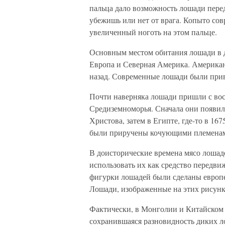
пальца дало возможность лошади пере
убежишь или нет от врага. Копыто со
увеличенный ноготь на этом пальце.
Основным местом обитания лошади в д
Европа и Северная Америка. Американ
назад. Современные лошади были прив
Почти наверняка лошади пришли с во
Средиземноморья. Сначала они появил
Христова, затем в Египте, где-то в 16
были приручены кочующими племенам
В доисторические времена мясо лошаде
использовать их как средство передв
фигурки лошадей были сделаны европе
Лошади, изображенные на этих рисунк
Фактически, в Монголии и Китайском 
сохранившаяся разновидность диких л