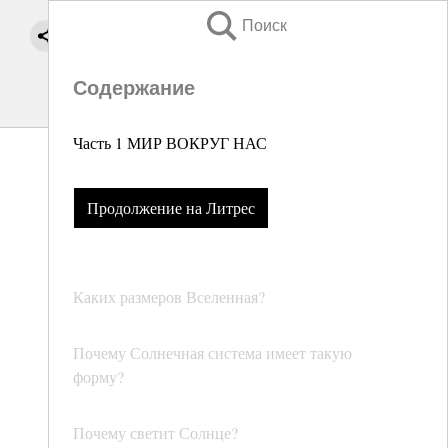
Поиск
Содержание
Часть 1 МИР ВОКРУГ НАС
Продолжение на Литрес
Каких размеров Вселенная?
Почему Солнечная система имеет такую
форму?
Почему светит Солнце?