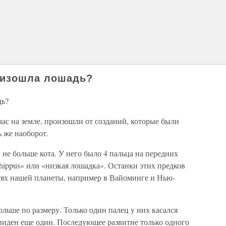
оизошла лошадь?
дь?
с на земле, произошли от созданий, которые были
 же наоборот.
не больше кота. У него было 4 пальца на передних
ohippus» или «низкая лошадка». Останки этих предков
ях нашей планеты, например в Вайоминге и Нью-
льше по размеру. Только один палец у них касался
 виден еще один. Последующее развитие только одного