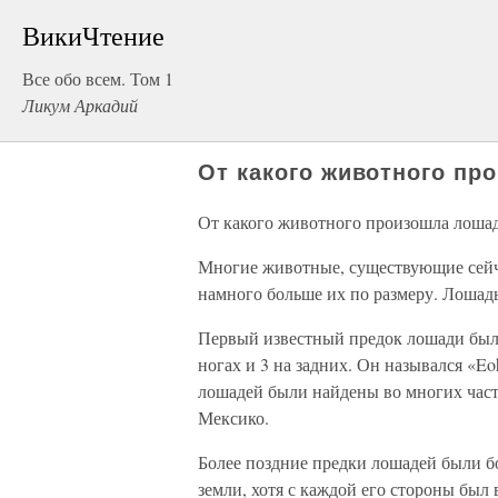
ВикиЧтение
Все обо всем. Том 1
Ликум Аркадий
От какого животного пр
От какого животного произошла лоша
Многие животные, существующие сейча
намного больше их по размеру. Лошадь
Первый известный предок лошади был 
ногах и 3 на задних. Он назывался «E
лошадей были найдены во многих част
Мексико.
Более поздние предки лошадей были бо
земли, хотя с каждой его стороны был