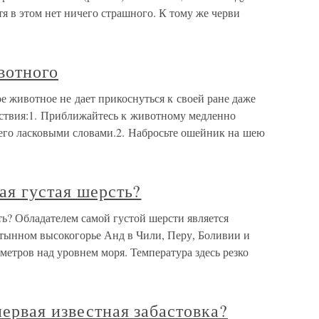
тя в этом нет ничего страшного. К тому же черви
вотного
 животное не дает прикоснуться к своей ране даже
ствия:1. Приближайтесь к животному медленно
 его ласковыми словами.2. Набросьте ошейник на шею
ая густая шерсть?
ть? Обладателем самой густой шерсти является
тынном высокогорье Анд в Чили, Перу, Боливии и
метров над уровнем моря. Температура здесь резко
первая известная забастовка?