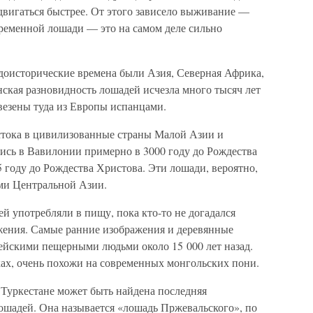
двигаться быстрее. От этого зависело выживание —
временной лошади — это на самом деле сильно
оисторические времена были Азия, Северная Африка,
ская разновидность лошадей исчезла много тысяч лет
езены туда из Европы испанцами.
стока в цивилизованные страны Малой Азии и
ись в Вавилонии примерно в 3000 году до Рождества
75 году до Рождества Христова. Эти лошади, вероятно,
и Центральной Азии.
й употребляли в пищу, пока кто-то не догадался
ижения. Самые ранние изображения и деревянные
йскими пещерными людьми около 15 000 лет назад.
ах, очень похожи на современных монгольских пони.
Туркестане может быть найдена последняя
ошадей. Она называется «лошадь Пржевальского», по