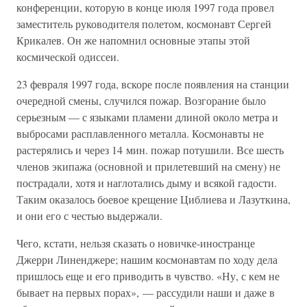
конференции, которую в конце июля 1997 года провел
заместитель руководителя полетом, космонавт Сергей
Крикалев. Он же напомнил основные этапы этой
космической одиссеи.
23 февраля 1997 года, вскоре после появления на станции
очередной смены, случился пожар. Возгорание было
серьезным — с языками пламени длиной около метра и
выбросами расплавленного металла. Космонавты не
растерялись и через 14 мин. пожар потушили. Все шесть
членов экипажа (основной и прилетевший на смену) не
пострадали, хотя и наглотались дыму и всякой гадости.
Таким оказалось боевое крещение Циблиева и Лазуткина,
и они его с честью выдержали.
Чего, кстати, нельзя сказать о новичке-иностранце
Джерри Линенджере; нашим космонавтам по ходу дела
пришлось еще и его приводить в чувство. «Ну, с кем не
бывает на первых порах», — рассудили наши и даже в