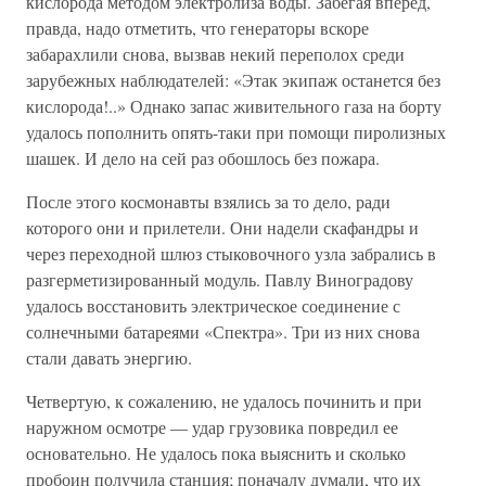
кислорода методом электролиза воды. Забегая вперед,
правда, надо отметить, что генераторы вскоре
забарахлили снова, вызвав некий переполох среди
зарубежных наблюдателей: «Этак экипаж останется без
кислорода!..» Однако запас живительного газа на борту
удалось пополнить опять-таки при помощи пиролизных
шашек. И дело на сей раз обошлось без пожара.
После этого космонавты взялись за то дело, ради
которого они и прилетели. Они надели скафандры и
через переходной шлюз стыковочного узла забрались в
разгерметизированный модуль. Павлу Виноградову
удалось восстановить электрическое соединение с
солнечными батареями «Спектра». Три из них снова
стали давать энергию.
Четвертую, к сожалению, не удалось починить и при
наружном осмотре — удар грузовика повредил ее
основательно. Не удалось пока выяснить и сколько
пробоин получила станция; поначалу думали, что их