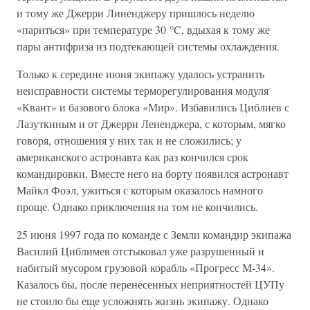
и тому же Джерри Линенджеру пришлось неделю
«париться» при температуре 30 °C, вдыхая к тому же
пары антифриза из подтекающей системы охлаждения.
Только к середине июня экипажу удалось устранить
неисправности системы терморегулирования модуля
«Квант» и базового блока «Мир». Избавились Циблиев с
Лазуткиным и от Джерри Лененджера, с которым, мягко
говоря, отношения у них так и не сложились; у
американского астронавта как раз кончился срок
командировки. Вместе него на борту появился астронавт
Майкл Фоэл, ужиться с которым оказалось намного
проще. Однако приключения на том не кончились.
25 июня 1997 года по команде с Земли командир экипажа
Василий Циблимев отстыковал уже разрушенный и
набитый мусором грузовой корабль «Прогресс М-34».
Казалось бы, после перенесенных неприятностей ЦУПу
не стоило бы еще усложнять жизнь экипажу. Однако