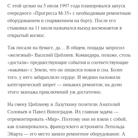
С этой целью на 5 июля 1997 года планировался запуск
очередного «Прогресса М-35» с необходимым ремонтным
оборудованием и снаряжением на борту. После его
стыковки на 11 июля назначался выход космонавтов в
открытый космос.
Так писали на бумаге, да… В общем, пощады запросил
«железный» Василий Циблиев. Командира, похоже, столь
«достали» предшествующие события и соответствующие
«накачки» с Земли, что он лишился покоя и сна. Более
того, у него забарахлило сердце. И медики наложили
категорический запрет — никаких ремонтов; на долю
этого экипажа приключений уж достаточно.
На смену Циблиеву и Лазуткину полетели Анатолий
Соловьев и Павел Виноградов. Их главная задача —
отремонтировать «Мир». Поэтому они не взяли с собой,
как планировалось, французского астронавта Лепольда
Эйарта — его место заняло ремонтное оборудование. А