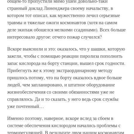
общем-то пропустили мимо ушей довольно-таки
странный доклад Линенджера своему начальству, в
котором тот описал, как мужественно лечил серьезные
травмы и тяжелые ожоги космонавтов (хотя на самом
деле экипаж обошелся мелкими ссадинами). Всех больше
интересовало другое: отчего пожар случился?
Вскоре выяснили и это: оказалось, что у шашки, которую
зажгли, чтобы с помощью реакции пиролиза пополнить
запас кислорода на борту станции, вышел срок годности.
Прибегнуть же к этому экстраординарному методу
пришлось потому, что на борту оказалось вдвое больше
людей, чем запланировано, и штатное оборудование
жизнеобеспечения со своими обязанностями уже не
справлялось. Да и то сказать, у него ведь срок службы
уже почтенный…
Именно поэтому, наверное, вскоре вслед за сбоем в
системе обеспечения кислородом начались проблемы с
терморегуляцией. В результате двум нашим космонавтам