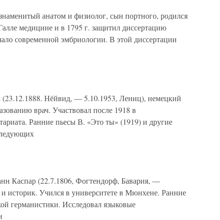
– знаменитый анатом и физиолог, сын портного, родился
в Галле медицине и в 1795 г. защитил диссертацию
ачало современной эмбриологии. В этой диссертации
(23.12.1888. Нёйвид, — 5.10.1953, Лениц), немецкий
азованию врач. Участвовал после 1918 в
риата. Ранние пьесы В. «Это ты» (1919) и другие
следующих
нн Каспар (22.7.1806, Фогтендорф, Бавария, —
г и историк. Учился в университете в Мюнхене. Ранние
кой германистики. Исследовал языковые
и