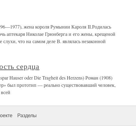
1896—1977), жена короля Румынии Кароля II.Родилась
очь аптекаря Николае Грюнберга и его жены, крещеной
слухи, что на самом деле В. являлась незаконной
ость сердца
par Hauser oder Die Tragheit des Herzens) Роман (1908)
зер» был прототип — реально существовавший человек,
 всей
оекте
Разделы