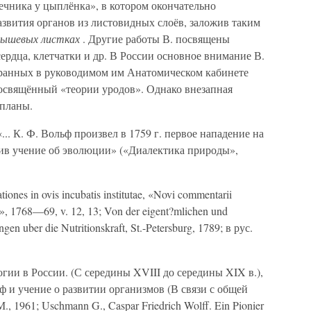
ечника у цыплёнка», в котором окончательно
звития органов из листовидных слоёв, заложив таким
дышевых листках
. Другие работы В. посвящены
рдца, клетчатки и др. В России основное внимание В.
бранных в руководимом им Анатомическом кабинете
посвящённый «теории уродов». Однако внезапная
 планы.
.. К. Ф. Вольф произвел в 1759 г. первое нападение на
сив учение об эволюции» («Диалектика природы»,
ones in ovis incubatis institutae, «Novi commentarii
», 1768—69, v. 12, 13; Von der eigent?mlichen und
en uber die Nutritionskraft, St.-Petersburg, 1789; в рус.
гии в России. (С середины XVIII до середины XIX в.),
ьф и учение о развитии организмов (В связи с общей
 1961; Uschmann G., Caspar Friedrich Wolff. Ein Pionier