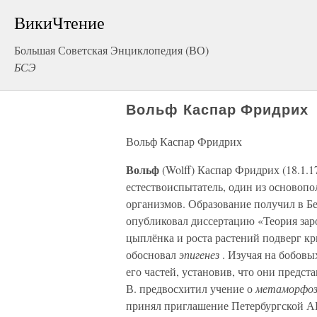
ВикиЧтение
Большая Советская Энциклопедия (ВО)
БСЭ
Вольф Каспар Фридрих
Вольф Каспар Фридрих
Вольф
(Wolff) Каспар Фридрих (18.1.17
естествоиспытатель, один из основоп
организмов. Образование получил в Б
опубликовал диссертацию «Теория заро
цыплёнка и роста растений подверг к
обосновал
эпигенез
. Изучая на бобовы
его частей, установив, что они предс
В. предвосхитил учение о
метаморфо
принял приглашение Петербургской АН