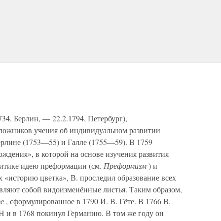
34, Берлин, — 22.2.1794, Петербург),
оложников учения об индивидуальном развитии
ерлине (1753—55) и Галле (1755—59). В 1759
ждения», в которой на основе изучения развития
ритике идею преформации (см.
Преформизм
) и
х «историю цветка», В. проследил образование всех
тавляют собой видоизменённые листья. Таким образом,
зе
, сформулированное в 1790 И. В. Гёте. В 1766 В.
 и в 1768 покинул Германию. В том же году он