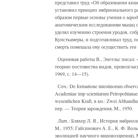
представил труд «Об образовании киш
установил принцип эмбрионального ра
образом первые основы учения о
заро
анатомическим исследованиям мышц се
уделял изучению строения уродов, со
Кунсткамеры, и подготавливал труд, 
смерть помешала ему осуществить эти
Оценивая работы В., Энгельс писал: «.
теорию постоянства видов, провозгла
1969, с. 14—15).
Соч.: De formatione intestinorum observati
Academiae imp scientiarum Petropolitanae
wesentlichen Kraft, в кн.: Zwei Abhandlung
пер. — Теория зарождения, М., 1950.
Лит.:
Бляхер Л. Я., История эмбриоло
М., 1955; Гайсинович А. Е., К. Ф. Вол
эволюцией научного мировоззрения), М.,