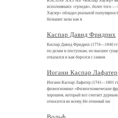
исполнявших «грэндж», более того — 
Хаузер» обладал реальной популярнос
большие залы как в
Каспар Давид Фридрих
Каспар Давид Фридрих (1774—1840 гг.
по делам и поступкам, но высшее суще
отказался и как боролся с самим
Иоганн Каспар Лафатер
Иоганн Каспар Лафатер (1741—1801 гг.
физиогномике «Физиогномические фраг
хорошим, который все считает дурным,
относится ко всему.Не отнимай ни
Вольф