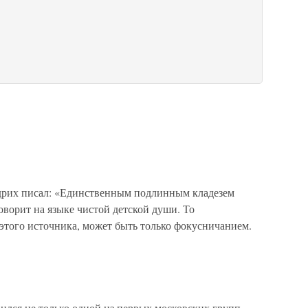
х писал: «Единственным подлинным кладезем
оворит на языке чистой детской души. То
 этого источника, может быть только фокусничанием.
ся не только одной из первых московских групп,