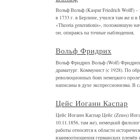
Вольф Вольф (Kaspar Friedrich Wolff) 
в 1733 г. в Берлине, учился там же и 
«Тheoria generationis», положившую н
он, опираясь на точные наблюдения,
Вольф Фридрих
Вольф Фридрих Вольф (Wolf) Фридрих 
драматург. Коммунист (с 1928). По обр
революционных боях немецкого пролета
написаны в духе экспрессионизма. В 
Цейс Иоганн Каспар
Цейс Иоганн Каспар Цейс (Zeuss) Иога
10.11.1856, там же), немецкий филоло
работы относятся к области историчес
взаимоотношения германских племён 