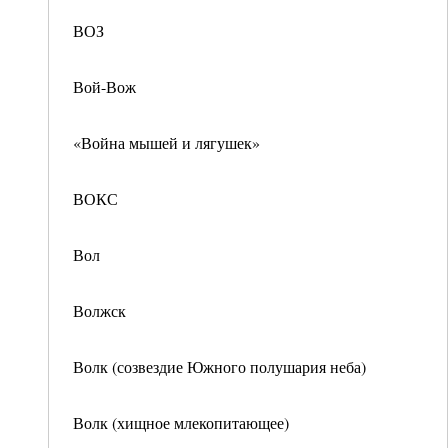
ВОЗ
Вой-Вож
«Война мышей и лягушек»
ВОКС
Вол
Волжск
Волк (созвездие Южного полушария неба)
Волк (хищное млекопитающее)