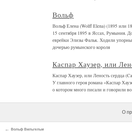
Вольф
Вольф Елена (Wolff Elena) (1895 или 
15 сентября 1895 в Яссах, Румыния. Д
еврейки Элизы Фальк. Ходили упорные 
дочерью румынского короля
Каспар Хаузер, или Лен
Каспар Хаузер, или Леность сердца (Cas
У главного героя романа «Каспар Хау
о котором много писали и говорили во
О пр
←
Вольф Вильгельм