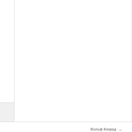
→
Вольф Конрад