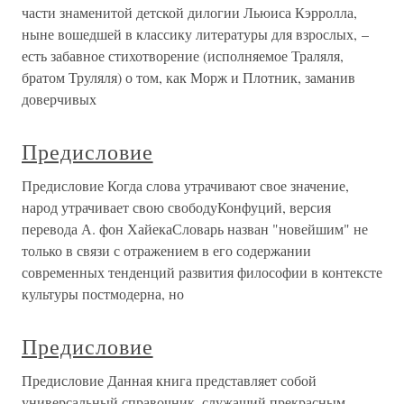
части знаменитой детской дилогии Льюиса Кэрролла,
ныне вошедшей в классику литературы для взрослых, –
есть забавное стихотворение (исполняемое Траляля,
братом Труляля) о том, как Морж и Плотник, заманив
доверчивых
Предисловие
Предисловие Когда слова утрачивают свое значение,
народ утрачивает свою свободуКонфуций, версия
перевода А. фон ХайекаСловарь назван "новейшим" не
только в связи с отражением в его содержании
современных тенденций развития философии в контексте
культуры постмодерна, но
Предисловие
Предисловие Данная книга представляет собой
универсальный справочник, служащий прекрасным