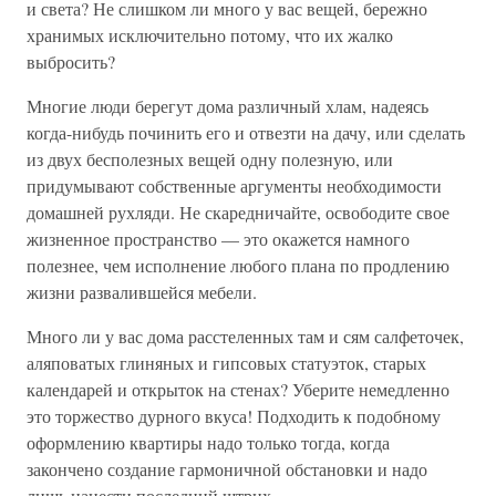
и света? Не слишком ли много у вас вещей, бережно
хранимых исключительно потому, что их жалко
выбросить?
Многие люди берегут дома различный хлам, надеясь
когда-нибудь починить его и отвезти на дачу, или сделать
из двух бесполезных вещей одну полезную, или
придумывают собственные аргументы необходимости
домашней рухляди. Не скаредничайте, освободите свое
жизненное пространство — это окажется намного
полезнее, чем исполнение любого плана по продлению
жизни развалившейся мебели.
Много ли у вас дома расстеленных там и сям салфеточек,
аляповатых глиняных и гипсовых статуэток, старых
календарей и открыток на стенах? Уберите немедленно
это торжество дурного вкуса! Подходить к подобному
оформлению квартиры надо только тогда, когда
закончено создание гармоничной обстановки и надо
лишь нанести последний штрих.