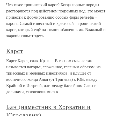
Что такое тропический карст? Когда горные породы
растворяются под действием подземных вод, это может
привести к формированию особых форм рельефа –
карста. Самый известный и красивый – тропический
карст, который ещё называют «башенным». Влажный и
жаркий климат здесь
Карст
Карст Карст, слав. Краж. – В тесном смысле так
называется нагорье, сложенное, главным образом, из
триасовых и меловых известняков, и идущее от
восточного конца Альп (от Триглава) к ЮВ, между
Крайной и Истрией, или между бассейном Савы и
долинами, склоняющимися к
Бан (наместник в Хорватии и
Югославии)