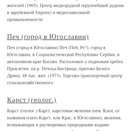
жителей (1965). Центр меднорудной (крупнейший рудник
в зарубежной Европе) и медеплавильной
промышленности
Печ (город в Югославии)
Печ (город в Югославии) Печ (Пећ, Ре?), город в
Югославии, в Социалистической Республике Сербии, в
автономном крае Косово. Расположен у подножия хребта
Проклетие, на р. Печска-Бистрица, притоке Белого
Дрина. 48 тыс. жит. (1973). Торгово-транспортный центр
сельскохозяйственного
Карст (геолог.)
Карст (геолог.) Карст, карстовые явления (нем. Karst, от
названия плато Карст, или Крас, в Югославии), явления,
возникающие в растворимых природными водами