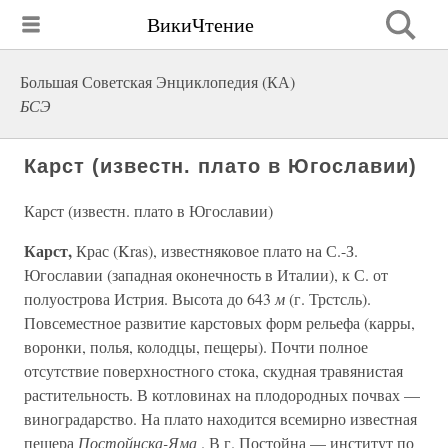
ВикиЧтение
Большая Советская Энциклопедия (КА)
БСЭ
Карст (известн. плато в Югославии)
Карст (известн. плато в Югославии)
Карст,
Крас (Kras), известняковое плато на С.-З.
Югославии (западная оконечность в Италии), к С. от
полуострова Истрия. Высота до 643
м
(г. Трстсль).
Повсеместное развитие карстовых форм рельефа (карры,
воронки, полья, колодцы, пещеры). Почти полное
отсутствие поверхностного стока, скудная травянистая
растительность. В котловинах на плодородных почвах —
виноградарство. На плато находится всемирно известная
пещера
Постойнска-Яма
. В г. Постойна — институт по