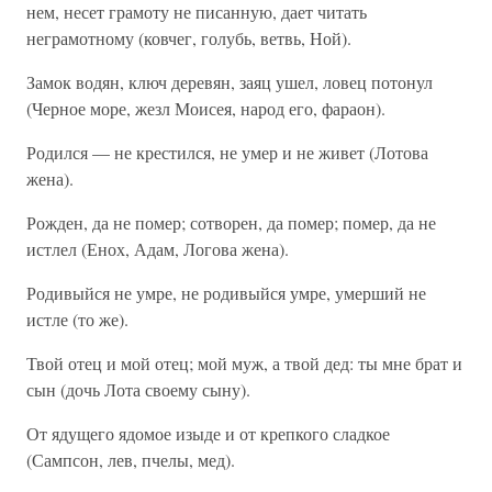
нем, несет грамоту не писанную, дает читать
неграмотному (ковчег, голубь, ветвь, Ной).
Замок водян, ключ деревян, заяц ушел, ловец потонул
(Черное море, жезл Моисея, народ его, фараон).
Родился — не крестился, не умер и не живет (Лотова
жена).
Рожден, да не помер; сотворен, да помер; помер, да не
истлел (Енох, Адам, Логова жена).
Родивыйся не умре, не родивыйся умре, умерший не
истле (то же).
Твой отец и мой отец; мой муж, а твой дед: ты мне брат и
сын (дочь Лота своему сыну).
От ядущего ядомое изыде и от крепкого сладкое
(Сампсон, лев, пчелы, мед).