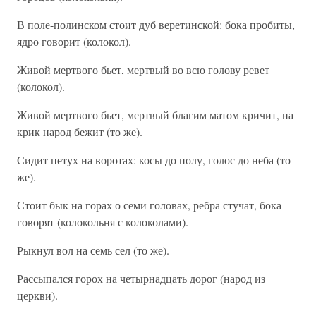
В поле-полинском стоит дуб веретинской: бока пробиты,
ядро говорит (колокол).
Живой мертвого бьет, мертвый во всю голову ревет
(колокол).
Живой мертвого бьет, мертвый благим матом кричит, на
крик народ бежит (то же).
Сидит петух на воротах: косы до полу, голос до неба (то
же).
Стоит бык на горах о семи головах, ребра стучат, бока
говорят (колокольня с колоколами).
Рыкнул вол на семь сел (то же).
Рассыпался горох на четырнадцать дорог (народ из
церкви).