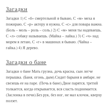
Загадки
Загадки 1) С «б» смертельной я бываю, С «м» меха я
пожираю, С «р» актеру я нужна, С «с» для повара важна.
(Боль – моль – роль – соль.) 2) С «м» меня ты надеваешь,
С «л» собаку называешь. (Майка – лайка.) 3) С «ч» над
морем я летаю, С «г» в машинах я бываю. (Чайка –
гайка.) 4) Я дерево.
Загадки о бане
Загадки о бане Мать грузна, дочь красна, сын легче
перышка. (Баня, огонь, дым).Сидит барыня в амбаре, не
свезешь ее на паре. (Печь в бане).Двое парятся, третий
толкается, когда открывается, вся сласть поднимается.
(Заслонка в печи).Без рук, без ног, не мал клочок, кверху
ползет.