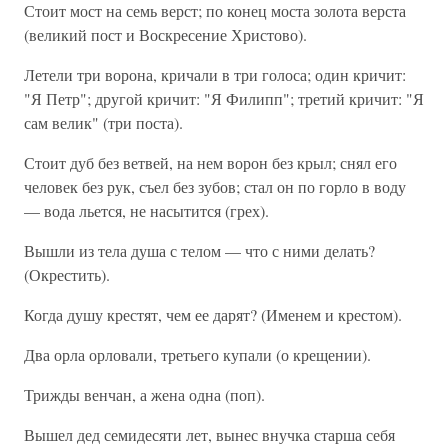
Стоит мост на семь верст; по конец моста золота верста
(великий пост и Воскресение Христово).
Летели три ворона, кричали в три голоса; один кричит:
"Я Петр"; другой кричит: "Я Филипп"; третий кричит: "Я
сам велик" (три поста).
Стоит дуб без ветвей, на нем ворон без крыл; снял его
человек без рук, съел без зубов; стал он по горло в воду
— вода льется, не насытится (грех).
Вышли из тела душа с телом — что с ними делать?
(Окрестить).
Когда душу крестят, чем ее дарят? (Именем и крестом).
Два орла орловали, третьего купали (о крещении).
Трижды венчан, а жена одна (поп).
Вышел дед семидесяти лет, вынес внучка старша себя