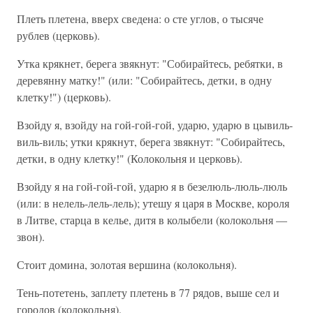
Плеть плетена, вверх сведена: о сте углов, о тысяче
рублев (церковь).
Утка крякнет, берега звякнут: "Собирайтесь, ребятки, в
деревянну матку!" (или: "Собирайтесь, детки, в одну
клетку!") (церковь).
Взойду я, взойду на гой-гой-гой, ударю, ударю в цывиль-
виль-виль; утки крякнут, берега звякнут: "Собирайтесь,
детки, в одну клетку!" (Колокольня и церковь).
Взойду я на гой-гой-гой, ударю я в безелюль-люль-люль
(или: в нелель-лель-лель); утешу я царя в Москве, короля
в Литве, старца в келье, дитя в колыбели (колокольня —
звон).
Стоит домина, золотая вершина (колокольня).
Тень-потетень, заплету плетень в 77 рядов, выше сел и
городов (колокольня).