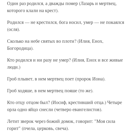
Один раз родился, а дважды помер (Лазарь и мертвец,
которого клали на крест).
Родился — не крестился, бога носил, умер — не покаялся
(осля).
Сколько на небе святых во плоти? (Илия, Енох,
Богородица).
Кто родился и ни разу не умер? (Илия, Енох и все живые
люди.)
Гроб плывет, в нем мертвец поет (пророк Иона).
Гроб ходяше, в нем мертвец пояше (то же).
Кто отцу отцом был? (Иосиф, крестивший отца.) Четыре
орла одно яйцо снесли (четверо евангелистов).
Летит зверок через божий домок, говорит: "Моя сила
горит" (пчела, церковь, свеча).