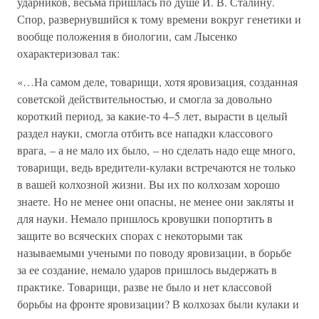
ударников, весьма пришлась по душе И. В. Сталину.
Спор, развернувшийся к тому времени вокруг генетики и
вообще положения в биологии, сам Лысенко
охарактеризовал так:
«…На самом деле, товарищи, хотя яровизация, созданная
советской действительностью, и смогла за довольно
короткий период, за какие-то 4–5 лет, вырасти в целый
раздел науки, смогла отбить все нападки классового
врага, – а не мало их было, – но сделать надо еще много,
товарищи, ведь вредители-кулаки встречаются не только
в вашей колхозной жизни. Вы их по колхозам хорошо
знаете. Но не менее они опасны, не менее они закляты и
для науки. Немало пришлось кровушки попортить в
защите во всяческих спорах с некоторыми так
называемыми учеными по поводу яровизации, в борьбе
за ее создание, немало ударов пришлось выдержать в
практике. Товарищи, разве не было и нет классовой
борьбы на фронте яровизации? В колхозах были кулаки и