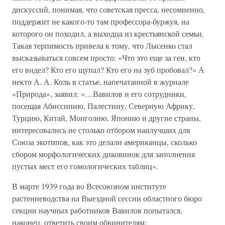
дискуссий, понимая, что советская пресса, несомненно,
поддержит не какого-то там профессора-буржуя, на
которого он походил, а выходца из крестьянской семьи.
Такая терпимость привела к тому, что Лысенко стал
высказываться совсем просто: «Что это еще за ген, кто
его видел? Кто его щупал? Кто его на зуб пробовал?» А
некто А. А. Коль в статье, напечатанной в журнале
«Природа», заявил: «…Вавилов и его сотрудники,
посещая Абиссинию, Палестину, Северную Африку,
Турцию, Китай, Монголию, Японию и другие страны,
интересовались не столько отбором наилучших для
Союза экотипов, как это делали американцы, сколько
сбором морфологических диковинок для заполнения
пустых мест его гомологических таблиц».
В марте 1939 года во Всесоюзном институте
растениеводства на Выездной сессии областного бюро
секции научных работников Вавилов попытался,
наконец, ответить своим обвинителям: