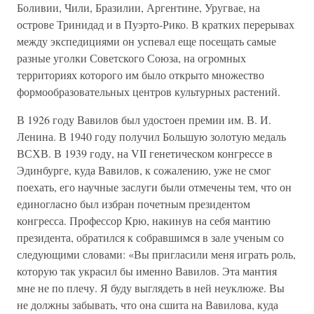
Боливии, Чили, Бразилии, Аргентине, Уругвае, на
острове Тринидад и в Пуэрто-Рико. В кратких перерывах
между экспедициями он успевал еще посещать самые
разные уголки Советского Союза, на огромных
территориях которого им было открыто множество
формообразовательных центров культурных растений.
В 1926 году Вавилов был удостоен премии им. В. И.
Ленина. В 1940 году получил Большую золотую медаль
ВСХВ. В 1939 году, на VII генетическом конгрессе в
Эдинбурге, куда Вавилов, к сожалению, уже не смог
поехать, его научные заслуги были отмечены тем, что он
единогласно был избран почетным президентом
конгресса. Профессор Крю, накинув на себя мантию
президента, обратился к собравшимся в зале ученым со
следующими словами: «Вы пригласили меня играть роль,
которую так украсил бы именно Вавилов. Эта мантия
мне не по плечу. Я буду выглядеть в ней неуклюже. Вы
не должны забывать, что она сшита на Вавилова, куда