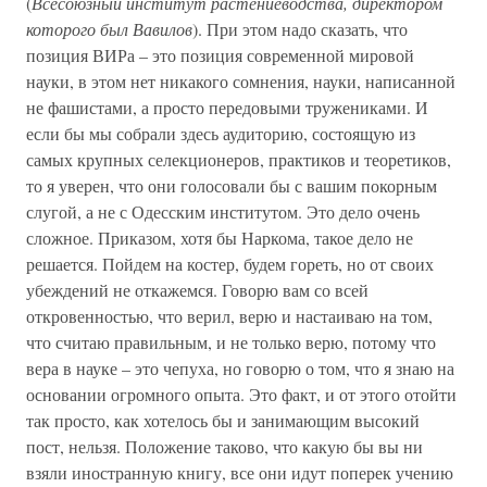
(
Всесоюзный институт растениеводства, директором
которого был Вавилов
). При этом надо сказать, что
позиция ВИРа – это позиция современной мировой
науки, в этом нет никакого сомнения, науки, написанной
не фашистами, а просто передовыми тружениками. И
если бы мы собрали здесь аудиторию, состоящую из
самых крупных селекционеров, практиков и теоретиков,
то я уверен, что они голосовали бы с вашим покорным
слугой, а не с Одесским институтом. Это дело очень
сложное. Приказом, хотя бы Наркома, такое дело не
решается. Пойдем на костер, будем гореть, но от своих
убеждений не откажемся. Говорю вам со всей
откровенностью, что верил, верю и настаиваю на том,
что считаю правильным, и не только верю, потому что
вера в науке – это чепуха, но говорю о том, что я знаю на
основании огромного опыта. Это факт, и от этого отойти
так просто, как хотелось бы и занимающим высокий
пост, нельзя. Положение таково, что какую бы вы ни
взяли иностранную книгу, все они идут поперек учению