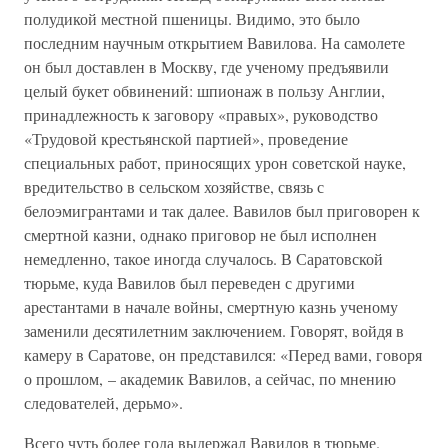
полудикой местной пшеницы. Видимо, это было
последним научным открытием Вавилова. На самолете
он был доставлен в Москву, где ученому предъявили
целый букет обвинений: шпионаж в пользу Англии,
принадлежность к заговору «правых», руководство
«Трудовой крестьянской партией», проведение
специальных работ, приносящих урон советской науке,
вредительство в сельском хозяйстве, связь с
белоэмигрантами и так далее. Вавилов был приговорен к
смертной казни, однако приговор не был исполнен
немедленно, такое иногда случалось. В Саратовской
тюрьме, куда Вавилов был переведен с другими
арестантами в начале войны, смертную казнь ученому
заменили десятилетним заключением. Говорят, войдя в
камеру в Саратове, он представился: «Перед вами, говоря
о прошлом, – академик Вавилов, а сейчас, по мнению
следователей, дерьмо».
Всего чуть более года выдержал Вавилов в тюрьме.