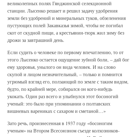
великолепных полях Гянджинской селекционной
станции. Лысенко решает и решил задачу удобрения
земли без удобрений и минеральных туков, обзеленения
пустующих полей Закавказья зимой, чтобы не погибал
скот от скудной пищи, а крестьянин-тюрк жил зиму без
дрожи за завтрашний день.
Если судить о человеке по первому впечатлению, то от
этого Лысенко остается ощущение зубной боли, – дай бог
ему здоровья, унылого он вида человек. И на слово
скупой и лицом незначительный, – только и помнится
угрюмый взгляд его, ползающий по земле с таким видом,
будто, по крайней мере, собирался он кого-нибудь
укокать. Один раз всего и улыбнулся этот босоногий
ученый: это было при упоминании о полтавских
вишневых варениках с сахаром и сметаной…»
Зато речь, произнесенная в 1937 году «босоногим
ученым» на Втором Всесоюзном съезде колхозников-