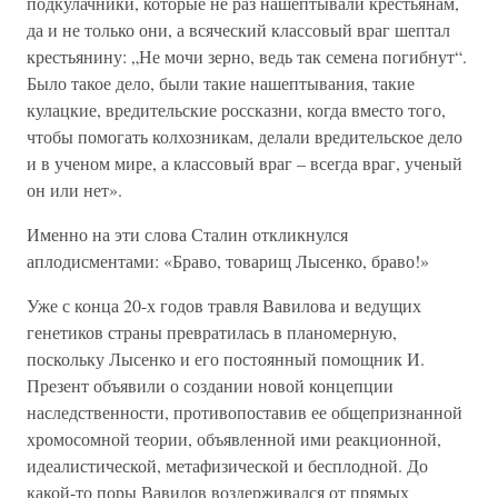
подкулачники, которые не раз нашептывали крестьянам,
да и не только они, а всяческий классовый враг шептал
крестьянину: „Не мочи зерно, ведь так семена погибнут“.
Было такое дело, были такие нашептывания, такие
кулацкие, вредительские россказни, когда вместо того,
чтобы помогать колхозникам, делали вредительское дело
и в ученом мире, а классовый враг – всегда враг, ученый
он или нет».
Именно на эти слова Сталин откликнулся
аплодисментами: «Браво, товарищ Лысенко, браво!»
Уже с конца 20-х годов травля Вавилова и ведущих
генетиков страны превратилась в планомерную,
поскольку Лысенко и его постоянный помощник И.
Презент объявили о создании новой концепции
наследственности, противопоставив ее общепризнанной
хромосомной теории, объявленной ими реакционной,
идеалистической, метафизической и бесплодной. До
какой-то поры Вавилов воздерживался от прямых