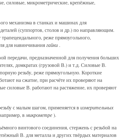
вые, силовые, микрометрические, крепёжные,
ого механизма в станках и машинах для
еталей (суппортов, столов и др.) по направляющим.
у трапецеидального, реже прямоугольного,
иля для навинчивания
гайки
.
ой передачи, предназначенной для получения больших
телях, домкратах (грузовой В.) и т.д. Силовые В.
порную резьбу, реже прямоугольную. Короткие
ботают на сжатие, при расчёте их проверяют на
ые силовые В. работают на растяжение, их проверяют
езьбу с малым шагом, применяется в
измерительных
например, в
микрометре
).
ёмного винтового соединения, стержень с резьбой на
епёжный В. для металла и других твёрдых материалов