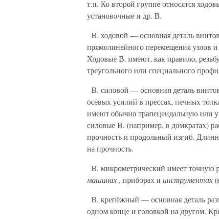
т.п. Ко второй группе относятся ходо
установочные и др. В.
В. ходовой — основная деталь винтов
прямолинейного перемещения узлов и д
Ходовые В. имеют, как правило, резьб
треугольного или специального проф
В. силовой — основная деталь винтов
осевых усилий в прессах, печных толка
имеют обычно трапецеидальную или у
силовые В. (например, в домкратах) ра
прочность и продольный изгиб. Длинн
на прочность.
В. микрометрический имеет точную р
машинах
, приборах и
инструментах
(
В. крепёжный — основная деталь разъ
одном конце и головкой на другом. Кр