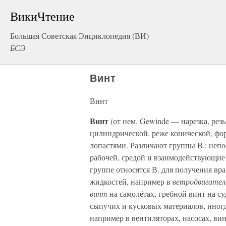
ВикиЧтение
Большая Советская Энциклопедия (ВИ)
БСЭ
Винт
Винт
Винт
(от нем. Gewinde — нарезка, резь
цилиндрической, реже конической, фо
лопастями. Различают группы В.: неп
рабочей, средой и взаимодействующие 
группе относятся В. для получения в
жидкостей, например в
ветродвигате
винт
на самолётах, гребной винт на су
сыпучих и кусковых материалов, иног
например в вентиляторах, насосах, ви