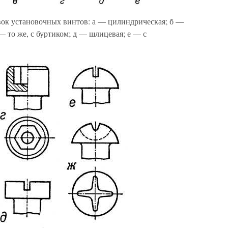
вок установочных винтов: а — цилиндрическая; б —
— то же, с буртиком; д — шлицевая; е — с