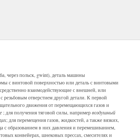
ба, через польск, gwint), деталь машины
рмы с винтовой поверхностью или деталь с винтовыми
осредственно взаимодействующие с внешней, или
с резьбовым отверстием другой детали. К первой
ращательного движения от перемещающихся газов и
ле
; для получения тяговой силы, например
воздушный
дах; для перемещения газов, жидкостей, а также вязких,
да с образованием в них давления и перемешиванием,
нтовых конвейерах, шнековых прессах, смесителях и