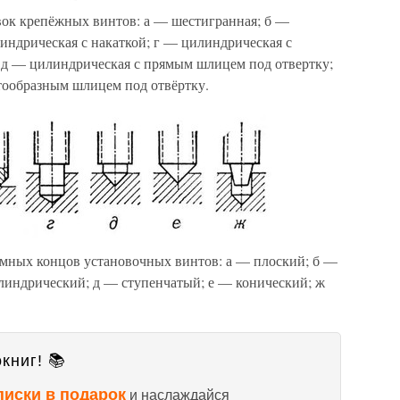
вок крепёжных винтов: а — шестигранная; б —
линдрическая с накаткой; г — цилиндрическая с
 д — цилиндрическая с прямым шлицем под отвертку;
тообразным шлицем под отвёртку.
мных концов установочных винтов: а — плоский; б —
линдрический; д — ступенчатый; е — конический; ж
книг! 📚
писки в подарок
и наслаждайся