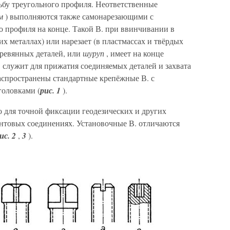
ьбу треугольного профиля. Неответственные
м
) выполняются также самонарезающими с
о профиля на конце. Такой В. при ввинчивании в
их металлах) или нарезает (в пластмассах и твёрдых
еревянных деталей, или
шуруп
, имеет на конце
. служит для прижатия соединяемых деталей и захвата
Распространены стандартные крепёжные В. с
головками (
рис. 1
).
для точной фиксации геодезических и других
интовых соединениях. Установочные В. отличаются
ис. 2
,
3
).