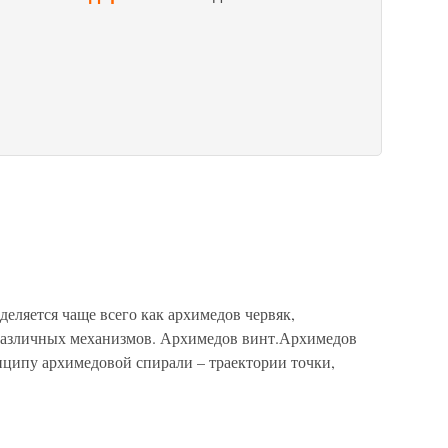
еляется чаще всего как архимедов червяк,
различных механизмов. Архимедов винт.Архимедов
нципу архимедовой спирали – траектории точки,