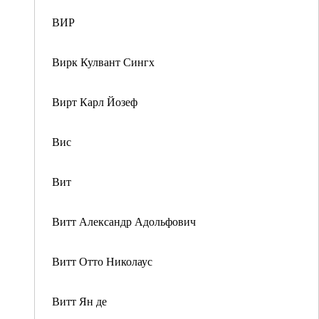
ВИР
Вирк Кулвант Сингх
Вирт Карл Йозеф
Вис
Вит
Витт Александр Адольфович
Витт Отто Николаус
Витт Ян де