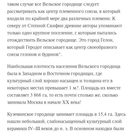
таком случае все Вельское городище следует
рассматривать как центр племенного союза, в который
входили по крайней мере два различных племени. К
северу от Степной Скифии древние авторы упоминают
только одно крупное поселение, с которым пытались
отождествить Вельское городище. Это город Гелон,
который Геродот описывает как центр своеобразного
союза гелонов и будинов".
Наибольшая плотность населения Вельского городища
была в Западном и Восточном городищах, где
культурный слой хорошо насыщен и толщина его в
некоторых местах превышает 1 м
?
. Площадь их вместе
составляет 3 868 га, то есть почти столько же, сколько
занимала Москва в начале XX века!
Куземинское городище занимает площадь в 15,4 га. Здесь
нашли небольшой, слабонасыщенный культурный слой
керамики IV–III веков до н. э. В основном находки были