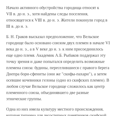
Начало активного обустройства городища относят к
VII в. до н. э., хотя найдены следы поселения,
относящегося к VIII в. до н. э. Жители покинули город в
III в. до н. э.
Б. Н. Граков высказал предположение, что Вельское
городище было основано союзом двух племен в начале VI
века до н. э., а в V веке до н. э. к ним присоединилось
еще одно племя. Академик А.Б. Рыбаков поддержал эту
точку зрения и даже попытался определить возможные
племена союза: будины, переселившиеся с правого берега
Днепра бори-сфениты (они же "скифы-пахари"), а затем
осевшие кочевники гелоны (одно из скифских племен). В
любом случае Вельское городище сложилось как центр
племенного союза, объединявшего две разные
этнические группы.
Одна из них имела культуру местного происхождения,
которая типична для лесостепных памятников скифской