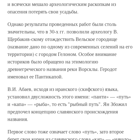
и всячески мешало археологическим раскопкам из
опасения потерять свои усадьбы.
Однако результаты проведенных работ были столь
значительны, что в 30-х гг. позволили археологу В.
Щербакив-скому отождествить Вельское городище
(название дано по одному из современных селений на его
территории) с городом Гелоном. Особое внимание
историков было обращено на этимологию
древнегреческого названия реки Ворсклы. Геродот
именовал ее Пантикапой.
В.И. Абаев, исходя из иранского (скифского) языка,
установил двусложность этого имени: «панти» — «путь»
и «капа» — «рыба», то есть "рыбный путь". Ян Збожил
предпочел концепцию славянского происхождения
названия.
Первое слово тоже означает слово «путь», зато второе
берет свои корни из славянского слова «кап» — «начало».