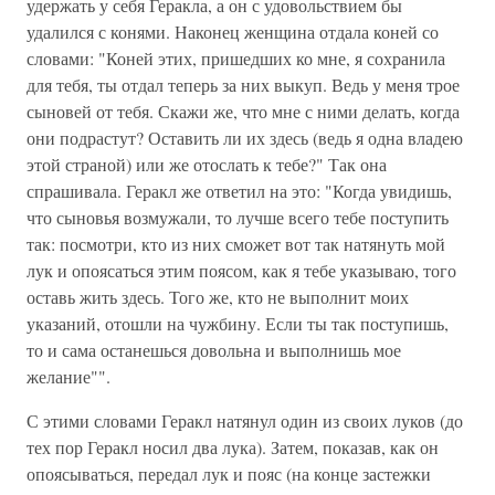
удержать у себя Геракла, а он с удовольствием бы
удалился с конями. Наконец женщина отдала коней со
словами: "Коней этих, пришедших ко мне, я сохранила
для тебя, ты отдал теперь за них выкуп. Ведь у меня трое
сыновей от тебя. Скажи же, что мне с ними делать, когда
они подрастут? Оставить ли их здесь (ведь я одна владею
этой страной) или же отослать к тебе?" Так она
спрашивала. Геракл же ответил на это: "Когда увидишь,
что сыновья возмужали, то лучше всего тебе поступить
так: посмотри, кто из них сможет вот так натянуть мой
лук и опоясаться этим поясом, как я тебе указываю, того
оставь жить здесь. Того же, кто не выполнит моих
указаний, отошли на чужбину. Если ты так поступишь,
то и сама останешься довольна и выполнишь мое
желание"".
С этими словами Геракл натянул один из своих луков (до
тех пор Геракл носил два лука). Затем, показав, как он
опоясываться, передал лук и пояс (на конце застежки