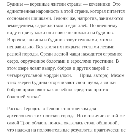
Будины — коренные жители страны — кочевники. Это
единственная народность в этой стране, которая питается
сосновыми шишками. Гелоны же, напротив, занимаются
земледелием, садоводством и едят хлеб. По внешнему
виду и цвету кожи они вовсе не похожи на будинов.
Впрочем, эллины и будинов зовут гелонами, хотя и
неправильно. Вся земля их покрыта густыми лесами
разной породы. Среди лесной чащи находится огромное
озеро, окруженное болотами и зарослями тростника. В
этом озере ловят выдру, бобров и других зверей с
четырехугольной мордой (лоси. — Прим. автора). Мехом
этих зверей будины оторачивают свои шубы, а яички
бобров применяют как лечебное средство против
болезней матки".
Рассказ Геродота о Гелоне стал толчком для
археологических поисков города. Но в отличие от той же
самой Трои область поиска оказалась столь обширной,
что надежд на положительные результаты практически не