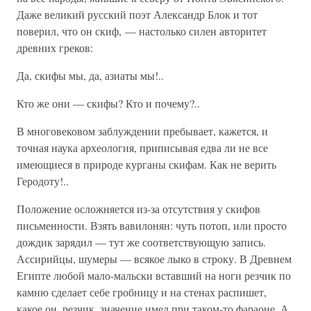
Даже великий русский поэт Александр Блок и тот
поверил, что он скиф, — настолько силен авторитет
древних греков:
Да, скифы мы, да, азиаты мы!..
Кто же они — скифы? Кто и почему?..
В многовековом заблуждении пребывает, кажется, и
точная наука археология, приписывая едва ли не все
имеющиеся в природе курганы скифам. Как не верить
Геродоту!..
Положение осложняется из-за отсутствия у скифов
письменности. Взять вавилонян: чуть потоп, или просто
дождик зарядил — тут же соответствующую запись.
Ассирийцы, шумеры — всякое лыко в строку. В Древнем
Египте любой мало-мальски вставший на ноги резчик по
камню сделает себе гробницу и на стенах распишет,
какое он, резчик, значение имел при таком-то фараоне. А