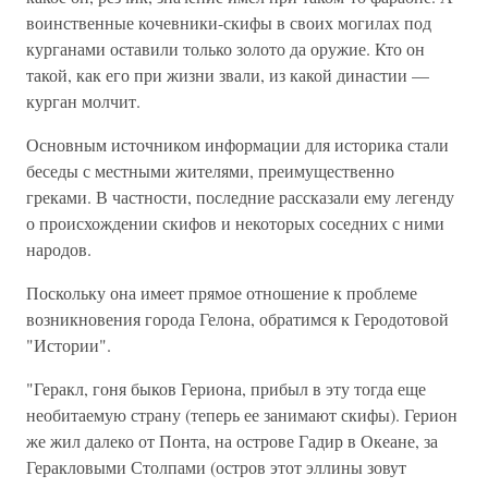
воинственные кочевники-скифы в своих могилах под
курганами оставили только золото да оружие. Кто он
такой, как его при жизни звали, из какой династии —
курган молчит.
Основным источником информации для историка стали
беседы с местными жителями, преимущественно
греками. В частности, последние рассказали ему легенду
о происхождении скифов и некоторых соседних с ними
народов.
Поскольку она имеет прямое отношение к проблеме
возникновения города Гелона, обратимся к Геродотовой
"Истории".
"Геракл, гоня быков Гериона, прибыл в эту тогда еще
необитаемую страну (теперь ее занимают скифы). Герион
же жил далеко от Понта, на острове Гадир в Океане, за
Геракловыми Столпами (остров этот эллины зовут