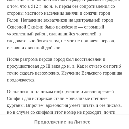
о том, что в 512 г. до н. э. персы без сопротивления со
стороны местного населения заняли и сожгли город
Гелон. Нападение захватчиков на центральный город
Северной Скифии бьшо неизбежно — огромный
укрепленный район, славившийся торговлей, а
следовательно богатством, не мог не привлечь персов,
искавших военной добычи.
После разгрома персов город был восстановлен и
просуществовал до III века до н. э. Как и отчего он погиб
точно сказать невозможно. Изучение Вельского городища
продолжается.
Основным источником информации о жизни древней
Скифии для историков стали молчаливые степные
курганы. Впрочем, археология умеет читать и без письма,
но в случае со скифами этот номер не проходит: почти
полтора века курганы раскапываются (даже некоторыми
Продолжение на Литрес
профессиональными археологами), хотя часто не для