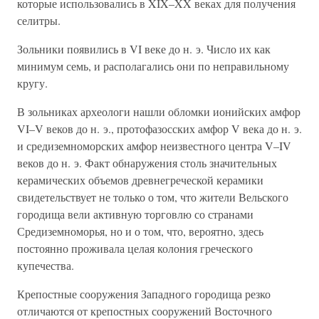
которые использовались в XIX–XX веках для получения
селитры.
Зольники появились в VI веке до н. э. Число их как
минимум семь, и располагались они по неправильному
кругу.
В зольниках археологи нашли обломки ионийских амфор
VI–V веков до н. э., протофазосских амфор V века до н. э.
и средиземноморских амфор неизвестного центра V–IV
веков до н. э. Факт обнаружения столь значительных
керамических объемов древнегреческой керамики
свидетельствует не только о том, что жители Вельского
городища вели активную торговлю со странами
Средиземноморья, но и о том, что, вероятно, здесь
постоянно проживала целая колония греческого
купечества.
Крепостные сооружения Западного городища резко
отличаются от крепостных сооружений Восточного