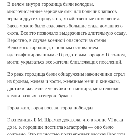
В целом внутри городища были колодцы,
многочисленные зерновые ямы для больших запасов
зерна и других продуктов, хозяйственные помещения.
Здесь можно было содержать большие стада домашнего
скота. Все это позволяло выдерживать длительную осаду.
Вероятно, в случае военной опасности за стены
Вельского городища, с полным основанием
идентифицированным с Геродотовым городом Гело-ном,
могли укрываться все жители близлежащих поселений.
Во рвах городища были обнаружены наконечники стрел
из бронзы, железа и кости, железные мечи и кинжалы,
дротики, железные чешуйки от панциря, метательные
камни разных размеров, булава.
Город жил, город воевал, город побеждал.
Экспедиция Б.М. Шрамко доказала, что в конце VI века
до н. э. городище постигла катастрофа — оно было
сожжено. Это полностью подтверждает рассказ Геродота