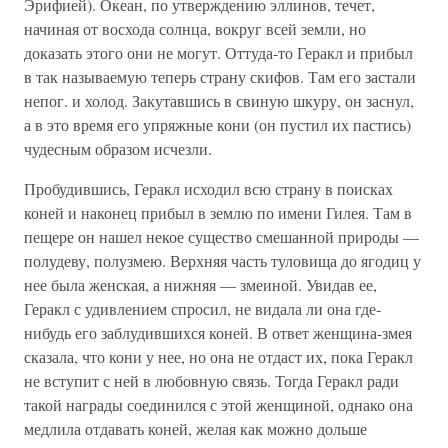
Эрифией). Океан, по утверждению эллинов, течет,
начиная от восхода солнца, вокруг всей земли, но
доказать этого они не могут. Оттуда-то Геракл и прибыл
в так называемую теперь страну скифов. Там его застали
непог. и холод. Закутавшись в свиную шкуру, он заснул,
а в это время его упряжные кони (он пустил их пастись)
чудесным образом исчезли.
Пробудившись, Геракл исходил всю страну в поисках
коней и наконец прибыл в землю по имени Гилея. Там в
пещере он нашел некое существо смешанной природы —
полудеву, полузмею. Верхняя часть туловища до ягодиц у
нее была женская, а нижняя — змеиной. Увидав ее,
Геракл с удивлением спросил, не видала ли она где-
нибудь его заблудившихся коней. В ответ женщина-змея
сказала, что кони у нее, но она не отдаст их, пока Геракл
не вступит с ней в любовную связь. Тогда Геракл ради
такой награды соединился с этой женщиной, однако она
медлила отдавать коней, желая как можно дольше