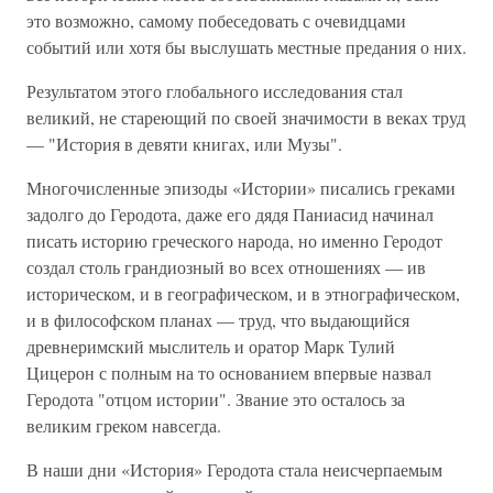
это возможно, самому побеседовать с очевидцами
событий или хотя бы выслушать местные предания о них.
Результатом этого глобального исследования стал
великий, не стареющий по своей значимости в веках труд
— "История в девяти книгах, или Музы".
Многочисленные эпизоды «Истории» писались греками
задолго до Геродота, даже его дядя Паниасид начинал
писать историю греческого народа, но именно Геродот
создал столь грандиозный во всех отношениях — ив
историческом, и в географическом, и в этнографическом,
и в философском планах — труд, что выдающийся
древнеримский мыслитель и оратор Марк Тулий
Цицерон с полным на то основанием впервые назвал
Геродота "отцом истории". Звание это осталось за
великим греком навсегда.
В наши дни «История» Геродота стала неисчерпаемым