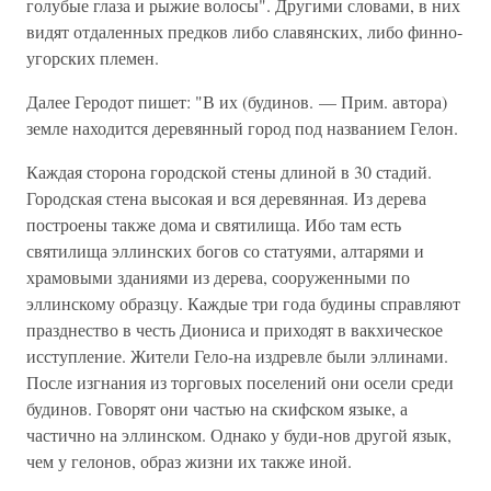
голубые глаза и рыжие волосы". Другими словами, в них
видят отдаленных предков либо славянских, либо финно-
угорских племен.
Далее Геродот пишет: "В их (будинов. — Прим. автора)
земле находится деревянный город под названием Гелон.
Каждая сторона городской стены длиной в 30 стадий.
Городская стена высокая и вся деревянная. Из дерева
построены также дома и святилища. Ибо там есть
святилища эллинских богов со статуями, алтарями и
храмовыми зданиями из дерева, сооруженными по
эллинскому образцу. Каждые три года будины справляют
празднество в честь Диониса и приходят в вакхическое
исступление. Жители Гело-на издревле были эллинами.
После изгнания из торговых поселений они осели среди
будинов. Говорят они частью на скифском языке, а
частично на эллинском. Однако у буди-нов другой язык,
чем у гелонов, образ жизни их также иной.