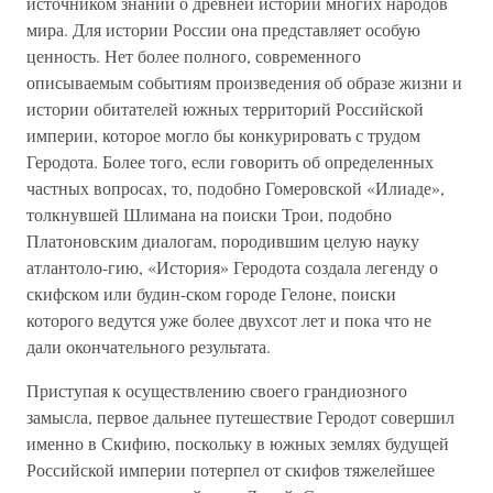
источником знаний о древней истории многих народов
мира. Для истории России она представляет особую
ценность. Нет более полного, современного
описываемым событиям произведения об образе жизни и
истории обитателей южных территорий Российской
империи, которое могло бы конкурировать с трудом
Геродота. Более того, если говорить об определенных
частных вопросах, то, подобно Гомеровской «Илиаде»,
толкнувшей Шлимана на поиски Трои, подобно
Платоновским диалогам, породившим целую науку
атлантоло-гию, «История» Геродота создала легенду о
скифском или будин-ском городе Гелоне, поиски
которого ведутся уже более двухсот лет и пока что не
дали окончательного результата.
Приступая к осуществлению своего грандиозного
замысла, первое дальнее путешествие Геродот совершил
именно в Скифию, поскольку в южных землях будущей
Российской империи потерпел от скифов тяжелейшее