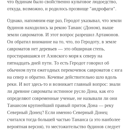
что будинам было свойственно культовое людоедство,
откуда, возможно, и родилось прозвище "андрофаги".
Однако, напомним еще раз, Геродот указывал, что земли
будинов находились за рекою Танаис (Доном), выше
земли савроматов. И этот вопрос разрешил Артамонов.
Он обратил внимание на то, что, по Геродоту, в земле
савроматов нет деревьев — это обширная степь,
простиравшаяся от Азовского моря к северу на
пятнадцать дней пути. То есть Геродот говорил об
обычном пути ежегодных перекочевок савроматов с юга
на север и обратно. Кочевье действительно шло вдоль
реки. И вот здесь-то и возникает главный вопрос: знали
ли древние савроматы истинное русло Дона, как его
определяют современные ученые, не называли ли они
Танаисом крупнейший правый приток Дона — реку
Северный Донец? Если именно Северный Донец
считался тогда большей частью Танаиса (а это наиболее
вероятная версия), то местожительство будинов следует