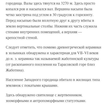
городища. Валы здесь тянутся на 3270 м. Здесь просто
копался ров и насыпался вал. Вершина насыпи была
четко заострена под углом в 30 градусов к горизонту.
Перед насыпью были вплотную друг к другу вбиты в
землю вертикальные столбы. Нижняя их часть служила
стенами внутренних помещений, а верхняя —
крепостной стеной.
Следует отметить, что помимо древнегреческой керамики
в зольниках обнаружена и характерная для VII–VI веков
до н. э. керамика так называемой жаботинской культуры
(от раскопанного поселения на Тарасовской горе близ
Жаботина).
Население Западного городища обитало в жилищах типа
землянок с покатыми крышами.
Здесь обнаружено святилище с жертвенником,
зооморфными и антропоморфными статуэтками.