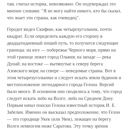
там, считал историк, невозможно. Он подтверждал это
мнение словами: "Я не могу найти никого, кто бы сказал,
что знает эти страны, как очевидец".
Геродот видел Скифию, как четырехугольник, почти
квадрат. Если определить каждую его сторону в
двадцатидневный пеший путь, то получатся следующие
границы: на юге — побережье Черного моря, прямо на
этой границе лежит город Ольвия; на западе — река
Дунай; на востоке — вытянутые к северу берега
Азовского моря; на севере — неведомые страны. Вот в
этом четырехугольнике и следует искать земли будинов и
местоположение легендарного города Гелона. Версий
было много. В основном они сводились к тому, что город
следует искать либо на Волге, либо на Среднем Дону.
Первым начал поиски Гелона известный историк И. Е.
Забелин. Именно он высказал предположение, что Гелон
— это городище Укек (или Увек), лежащее на берегу
Волги немногим ниже Саратова. Эту точку зрения