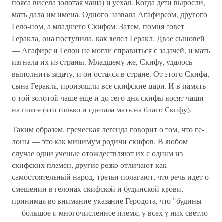
пояса висела золотая чаша) и уехал. Когда дети выросли,
мать дала им имена. Одного назвала Агафирсом, другого
Гело-ном, а младшего Скифом. Затем, помня совет
Геракла, она поступила, как велел Геракл. Двое сыновей
— Агафирс и Гелон не могли справиться с задачей, и мать
изгнала их из страны. Младшему же, Скифу, удалось
выполнить задачу, и он остался в стране. От этого Скифа,
сына Геракла, произошли все скифские цари. И в память
о той золотой чаше еще и до сего дня скифы носят чаши
на поясе (это только и сделала мать на благо Скифу).
Таким образом, греческая легенда говорит о том, что ге-
лоны — это как минимум родичи скифов. В любом
случае одни ученые отождествляют их с одним из
скифских племен, другие резко отличают как
самостоятельный народ, третьи полагают, что речь идет о
смешении в гелонах скифской и будинской крови,
принимая во внимание указание Геродота, что "будины
— большое и многочисленное племя; у всех у них светло-