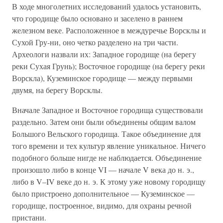
В ходе многолетних исследований удалось установить,
что городище было основано и заселено в раннем
железном веке. Расположенное в междуречье Ворсклы и
Сухой Гру-ни, оно четко разделено на три части.
Археологи назвали их: Западное городище (на берегу
реки Сухая Грунь); Восточное городище (на берегу реки
Ворскла), Куземинское городище — между первыми
двумя, на берегу Ворсклы.
Вначале Западное и Восточное городища существовали
раздельно. Затем они были объединены общим валом
Большого Вельского городища. Такое объединение для
того времени и тех культур явление уникальное. Ничего
подобного больше нигде не наблюдается. Объединение
произошло либо в конце VI — начале V века до н. э.,
либо в V–IV веке до н. э. К этому уже новому городищу
было пристроено дополнительное — Куземинское —
городище, построенное, видимо, для охраны речной
пристани.