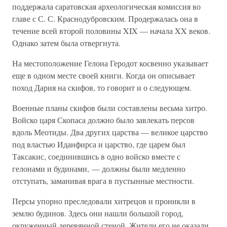
поддержала саратовская археологическая комиссия во
главе с С. С. Краснодубровским. Продержалась она в
течение всей второй половины XIX — начала XX веков.
Однако затем была отвергнута.
На местоположение Гелона Геродот косвенно указывает
еще в одном месте своей книги. Когда он описывает
поход Дария на скифов, то говорит и о следующем.
Военные планы скифов были составлены весьма хитро.
Войско царя Скопаса должно было завлекать персов
вдоль Меотиды. Два других царства — великое царство
под властью Иданфирса и царство, где царем был
Таксакис, соединившись в одно войско вместе с
гелонами и будинами, — должны были медленно
отступать, заманивая врага в пустынные местности.
Персы упорно преследовали хитрецов и проникли в
землю будинов. Здесь они нашли большой город,
окруженный деревянной стеной. Жители его не оказали