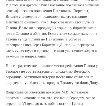
И в том, и в другом случае название показывает значение
географического положения Пантикапы (Ворсклы).
Вполне справедливо предположить, что название
Пантикапа означало, что с Ворсклы начинался путь из
Гелона (Вельского городища) к торжищу борисфенитов
или в Ольвию и обратно. Если с этим согласиться, то из
Гелона купцы плыли по Пантикапе, в устье ее
переправлялись через Борисфен (Днепр) — переправа
здесь существует издревле — и шли уже пешим ходом в
нужном им направлении.
Но географическое описание местопребывания Гелона у
Геродота не соответствовало положению Вельского
городища. Античный историк постоянно ссылался на
определенную близость города к Танаису, то бишь Дону.
Вьщающийся советский археолог М.И. Артамонов
обратил внимание на то, что, согласно Геродоту, около
середины VI века до н. э. поблизости от Гелона