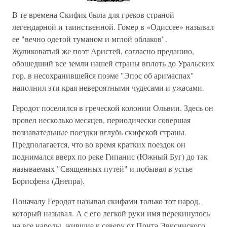
В те времена Скифия была для греков страной
легендарной и таинственной. Гомер в «Одиссее» называл
ее "вечно одетой туманом и мглой облаков".
Жуликоватый же поэт Аристей, согласно преданию,
обошедший все земли нашей страны вплоть до Уральских
гор, в несохранившейся поэме "Эпос об аримаспах"
наполнил эти края невероятными чудесами и ужасами.
Геродот поселился в греческой колонии Ольвии. Здесь он
провел несколько месяцев, периодически совершая
познавательные поездки вглубь скифской страны.
Предполагается, что во время кратких поездок он
поднимался вверх по реке Гипанис (Южный Буг) до так
называемых "Священных путей" и побывал в устье
Борисфена (Днепра).
Поначалу Геродот называл скифами только тот народ,
который называл. А с его легкой руки имя перекинулось
на все народы, жившие к северу от Понта Эвксинского.