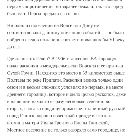
персам сопротивления, но заранее бежали, так что город
был пуст. Персы предали его огню.
Ни одно из поселений на Волге или Дону не
соответствовали данному описанию событий — не было
найдено следов пожарищ, соответствовавших бы VI веку
до н. э.
Где же искать Гелон? В 1906 г. археолог ВА Городцов
начал раскопки в междуречье реки Ворскла и ее притока
Сухой Груни. Находится это место в 35 километрах выше
Полтавы по реке Припяти. Раскопки велись только один
сезон и в весьма сложных условиях: во-первых, на месте
древнего городища, которое и было целью раскопок, даже
в наши дни находится сразу несколько селений, во-
вторых, с юга к городищу примыкает старинный русский
город Глинск, хорошо известный прежде всего как
вотчина матери Ивана Грозного Елены Глинской,
Местное население не только разоряло само городище, но