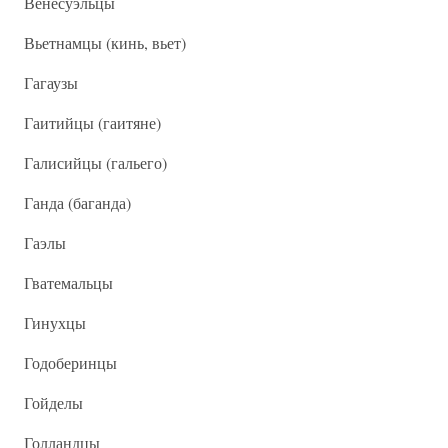
Венесуэльцы
Вьетнамцы (кинь, вьет)
Гагаузы
Гаитийцы (гаитяне)
Галисийцы (гальего)
Ганда (баганда)
Гаэлы
Гватемальцы
Гинухцы
Годоберинцы
Гойделы
Голландцы