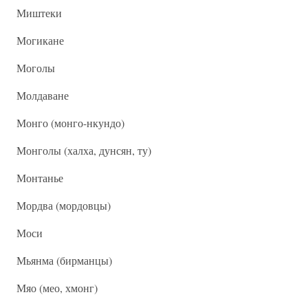
Миштеки
Могикане
Моголы
Молдаване
Монго (монго-нкундо)
Монголы (халха, дунсян, ту)
Монтанье
Мордва (мордовцы)
Моси
Мьянма (бирманцы)
Мяо (мео, хмонг)