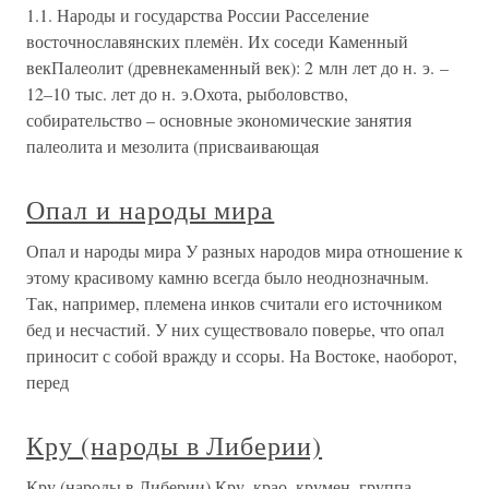
1.1. Народы и государства России Расселение
восточнославянских племён. Их соседи Каменный
векПалеолит (древнекаменный век): 2 млн лет до н. э. –
12–10 тыс. лет до н. э.Охота, рыболовство,
собирательство – основные экономические занятия
палеолита и мезолита (присваивающая
Опал и народы мира
Опал и народы мира У разных народов мира отношение к
этому красивому камню всегда было неоднозначным.
Так, например, племена инков считали его источником
бед и несчастий. У них существовало поверье, что опал
приносит с собой вражду и ссоры. На Востоке, наоборот,
перед
Кру (народы в Либерии)
Кру (народы в Либерии) Кру, крао, крумен, группа