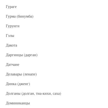
Гураге
Гурма (бинумба)
Гурунги
Гэлы
Дакота
Даргинцы (дарган)
Датчане
Делавары (ленапе)
Динка (дженг)
Долганы (долган, тиа-кихи, саха)
Доминиканцы