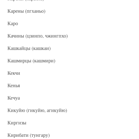
Карены (пгханьо)
Каро
Качины (цзинпо, чжингпхо)
Кашкайцы (кашкаи)
Кашмирцы (кашмири)
Кекчи
Кенья
Кечуа
Кикуйю (гикуйю, агикуйю)
Киргизы
Кирибати (тунгару)