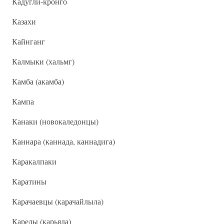
Кадугли-кронго
Казахи
Кайнганг
Калмыки (хальмг)
Камба (акамба)
Кампа
Канаки (новокаледонцы)
Каннара (каннада, каннадига)
Каракалпаки
Каратины
Карачаевцы (карачайлыла)
Карелы (карьяла)