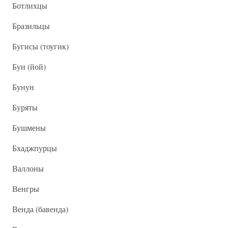
Ботлихцы
Бразильцы
Бугисы (тоугик)
Буи (йой)
Бунун
Буряты
Бушмены
Бхаджпурцы
Валлоны
Венгры
Венда (бавенда)