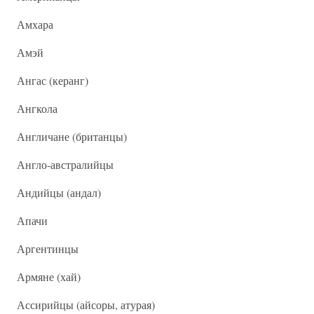
Амхара
Амэй
Ангас (керанг)
Ангкола
Англичане (британцы)
Англо-австралийцы
Андийцы (андал)
Апачи
Аргентинцы
Армяне (хай)
Ассирийцы (айсоры, атурая)