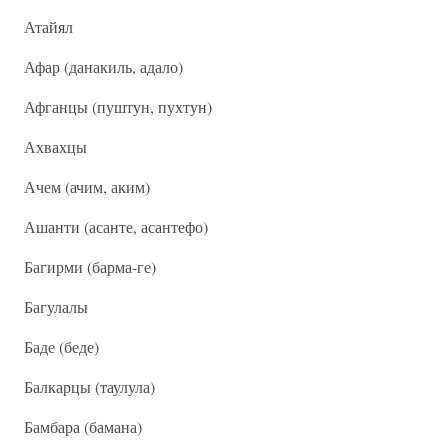
Атайял
Афар (данакиль, адало)
Афганцы (пуштун, пухтун)
Ахвахцы
Ачем (ачим, аким)
Ашанти (асанте, асантефо)
Багирми (барма-ге)
Багулалы
Баде (беде)
Балкарцы (таулула)
Бамбара (бамана)