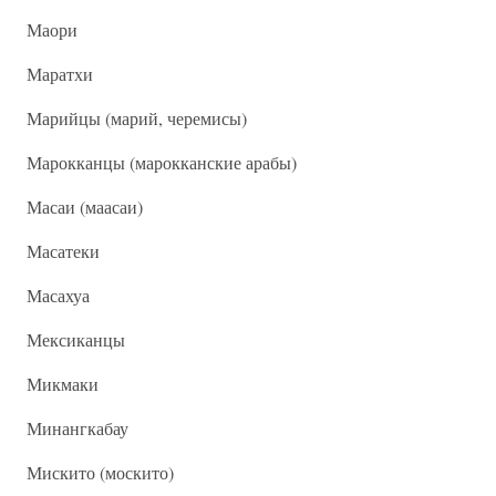
Маори
Маратхи
Марийцы (марий, черемисы)
Марокканцы (марокканские арабы)
Масаи (маасаи)
Масатеки
Масахуа
Мексиканцы
Микмаки
Минангкабау
Мискито (москито)