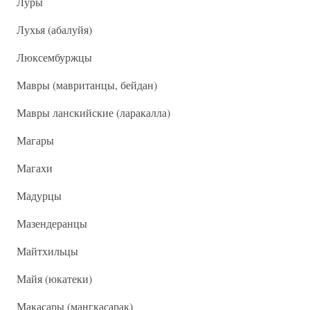
Луры
Лухья (абалуйя)
Люксембуржцы
Мавры (мавританцы, бейдан)
Мавры ланскийские (ларакалла)
Магары
Магахи
Мадурцы
Мазендеранцы
Майтхильцы
Майя (юкатеки)
Макасары (мангкасарак)