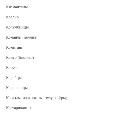
Клемантаны
Коалиб
Колумбийцы
Команчи (пемена)
Комнганг
Конго (баконго)
Конела
Корейцы
Корсиканцы
Коса (амакоса, южные зулу, кафры)
Костариканцы