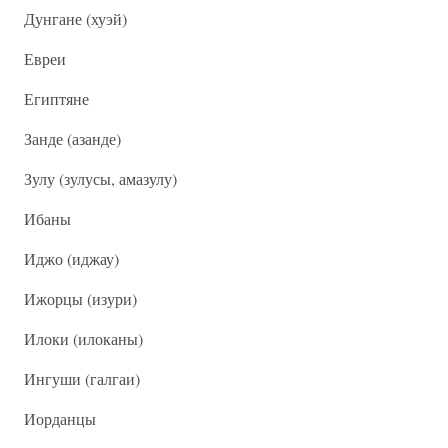
Дунгане (хуэй)
Евреи
Египтяне
Занде (азанде)
Зулу (зулусы, амазулу)
Ибаны
Иджо (иджау)
Ижорцы (изури)
Илоки (илоканы)
Ингуши (галгаи)
Иорданцы