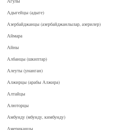
Агулы
Адыгейцы (адыге)
Азербайджанцы (азербайджанлылар, азерилер)
Аймара
Айны
Албанцы (шкиптар)
Алеуты (унанган)
Алжирцы (арабы Алжира)
Алтайцы
Алюторцы
Амбунду (мбунду, кимбунду)
Американцы