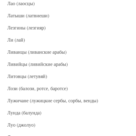
Лао (лаосцы)
Латыши (латвиеши)
Лезгины (лезгияр)
Ли (лай)
Ливанцы (ливанские арабы)
Ливийцы (ливийские арабы)
Литовцы (летувяй)
Лози (балози, ротсе, баротсе)
Лужичане (лужицкие сербы, сорбы, венды)
Лунда (балунда)
Луо (джолуо)