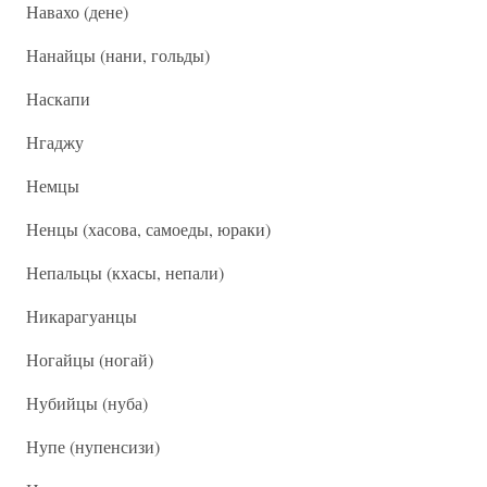
Навахо (дене)
Нанайцы (нани, гольды)
Наскапи
Нгаджу
Немцы
Ненцы (хасова, самоеды, юраки)
Непальцы (кхасы, непали)
Никарагуанцы
Ногайцы (ногай)
Нубийцы (нуба)
Нупе (нупенсизи)