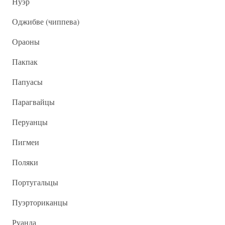
Нуэр
Оджибве (чиппева)
Ораоны
Пакпак
Папуасы
Парагвайцы
Перуанцы
Пигмеи
Поляки
Португальцы
Пуэрториканцы
Руанда