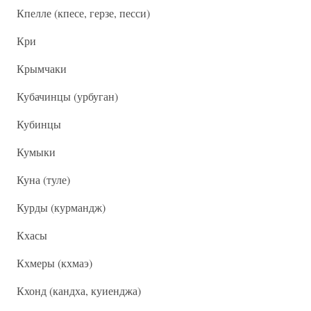
Кпелле (кпесе, герзе, песси)
Кри
Крымчаки
Кубачинцы (урбуган)
Кубинцы
Кумыки
Куна (туле)
Курды (курмандж)
Кхасы
Кхмеры (кхмаэ)
Кхонд (кандха, куиенджа)