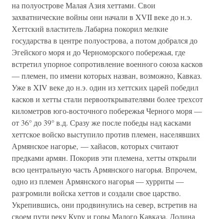
на полуострове Малая Азия хеттами. Свои
захватнические войны они начали в XVII веке до н.э.
Хеттский властитель Лабарна покорил мелкие
государства в центре полуострова, а потом добрался до
Эгейского моря и до Черноморского побережья, где
встретил упорное сопротивление военного союза касков
— племен, по имени которых назван, возможно, Кавказ.
Уже в XIV веке до н.э. один из хеттских царей победил
касков и хетты стали первооткрывателями более трехсот
километров юго-восточного побережья Черного моря —
от 36° до 39° в.д. Сразу же после победы над касками
хеттское войско выступило против племен, населявших
Армянское нагорье, — хайасов, которых считают
предками армян. Покорив эти племена, хетты открыли
всю центральную часть Армянского нагорья. Впрочем,
одно из племен Армянского нагорья — хурриты —
разгромили войска хеттов и создали свое царство.
Укрепившись, они продвинулись на север, встретив на
своем пути реку Куру и горы Малого Кавказа. Долина