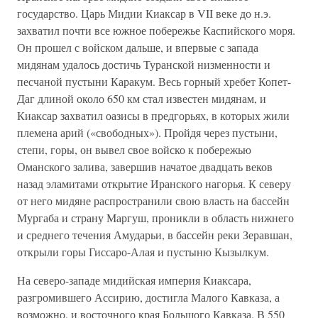
государство. Царь Мидии Киаксар в VII веке до н.э.
захватил почти все южное побережье Каспийского моря.
Он прошел с войском дальше, и впервые с запада
мидянам удалось достичь Туранской низменности и
песчаной пустыни Каракум. Весь горный хребет Копет-
Даг длиной около 650 км стал известен мидянам, и
Киаксар захватил оазисы в предгорьях, в которых жили
племена арий («свободных»). Пройдя через пустыни,
степи, горы, он вывел свое войско к побережью
Оманского залива, завершив начатое двадцать веков
назад эламитами открытие Иранского нагорья. К северу
от него мидяне распространили свою власть на бассейн
Мургаба и страну Маргуш, проникли в область нижнего
и среднего течения Амударьи, в бассейн реки Зеравшан,
открыли горы Гиссаро-Алая и пустыню Кызылкум.
На северо-западе мидийская империя Киаксара,
разгромившего Ассирию, достигла Малого Кавказа, а
возможно, и восточного края Большого Кавказа. В 550