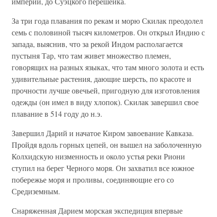
империи, до Суэцкого перешейка.
За три года плавания по рекам и морю Скилак преодолел
семь с половиной тысяч километров. Он открыл Индию с
запада, выяснив, что за рекой Индом располагается
пустыня Тар, что там живет множество племен,
говорящих на разных языках, что там много золота и есть
удивительные растения, дающие шерсть, по красоте и
прочности лучше овечьей, пригодную для изготовления
одежды (он имел в виду хлопок). Скилак завершил свое
плавание в 514 году до н.э.
Завершил Дарий и начатое Киром завоевание Кавказа.
Пройдя вдоль горных цепей, он вышел на заболоченную
Колхидскую низменность и около устья реки Риони
ступил на берег Черного моря. Он захватил все южное
побережье моря и проливы, соединяющие его со
Средиземным.
Снаряженная Дарием морская экспедиция впервые