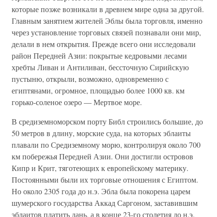
которые позже возникали в древнем мире одна за другой.
Главным занятием жителей Эблы была торговля, именно
через установление торговых связей познавали они мир,
делали в нем открытия. Прежде всего они исследовали
район Передней Азии: покрытые кедровыми лесами
хребты Ливан и Антиливан, бессточную Сирийскую
пустыню, открыли, возможно, одновременно с
египтянами, огромное, площадью более 1000 кв. км
горько-соленое озеро — Мертвое море.
В средиземноморском порту Библ строились большие, до
50 метров в длину, морские суда, на которых эблаиты
плавали по Средиземному морю, контролируя около 700
км побережья Передней Азии. Они достигли островов
Кипр и Крит, тяготеющих к европейскому материку.
Постоянными были их торговые отношения с Египтом.
Но около 2305 года до н.э. Эбла была покорена царем
шумерского государства Аккад Саргоном, заставившим
эблаитов платить дань, а в конце 23-го столетия до н.э.