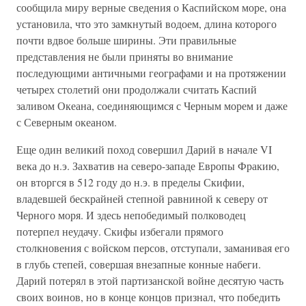
сообщила миру верные сведения о Каспийском море, она
установила, что это замкнутый водоем, длина которого
почти вдвое больше ширины. Эти правильные
представления не были приняты во внимание
последующими античными географами и на протяжении
четырех столетий они продолжали считать Каспий
заливом Океана, соединяющимся с Черным морем и даже
с Северным океаном.
Еще один великий поход совершил Дарий в начале VI
века до н.э. Захватив на северо-западе Европы Фракию,
он вторгся в 512 году до н.э. в пределы Скифии,
владевшей бескрайней степной равниной к северу от
Черного моря. И здесь непобедимый полководец
потерпел неудачу. Скифы избегали прямого
столкновения с войском персов, отступали, заманивая его
в глубь степей, совершая внезапные конные набеги.
Дарий потерял в этой партизанской войне десятую часть
своих воинов, но в конце концов признал, что победить