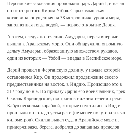
Персидские завоевания продолжил царь Дарий I, и начал
он от открытого Киром Узбоя. Сарыкамышская
котловина, опущенная на 38 метров ниже уровня моря,
заполненная тогда водой, — первое открытие Дария.
А затем, следуя по течению Амударьи, персы впервые
вышли к Аральскому морю. Они обнаружили огромную
дельту Амударьи, образованную множеством рукавов,
один из которых — Узбой — впадал в Каспийское море.
Дарий прошел в Ферганскую долину, у начала которой
остановился Кир. Он продолжил продвижение своего
предшественника на восток, в Индию. Произошло это в
517 году до н.э. По приказу Дария его военачальник, грек
Скилак Кариандский, построил в нижнем течении реки
Кабул несколько кораблей, которые спустились в Инд и
проплыли вплоть до устья реки (не менее полутора тысяч
километров). Скилак вывел суда в Аравийское море и,
придерживаясь берега, добрался до западных пределов