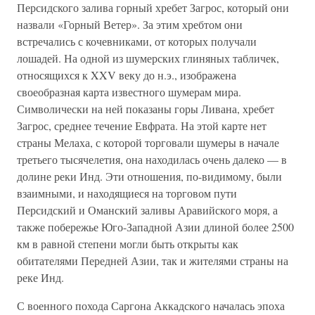
Персидского залива горный хребет Загрос, который они
назвали «Горный Ветер». За этим хребтом они
встречались с кочевниками, от которых получали
лошадей. На одной из шумерских глиняных табличек,
относящихся к XXV веку до н.э., изображена
своеобразная карта известного шумерам мира.
Символически на ней показаны горы Ливана, хребет
Загрос, среднее течение Евфрата. На этой карте нет
страны Мелаха, с которой торговали шумеры в начале
третьего тысячелетия, она находилась очень далеко — в
долине реки Инд. Эти отношения, по-видимому, были
взаимными, и находящиеся на торговом пути
Персидский и Оманский заливы Аравийского моря, а
также побережье Юго-Западной Азии длиной более 2500
км в равной степени могли быть открыты как
обитателями Передней Азии, так и жителями страны на
реке Инд.
С военного похода Саргона Аккадского началась эпоха