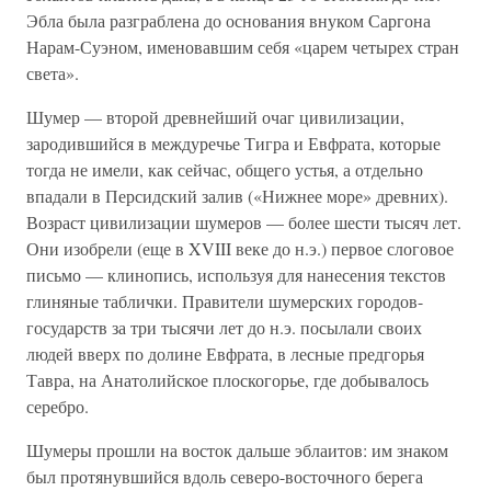
Эбла была разграблена до основания внуком Саргона
Нарам-Суэном, именовавшим себя «царем четырех стран
света».
Шумер — второй древнейший очаг цивилизации,
зародившийся в междуречье Тигра и Евфрата, которые
тогда не имели, как сейчас, общего устья, а отдельно
впадали в Персидский залив («Нижнее море» древних).
Возраст цивилизации шумеров — более шести тысяч лет.
Они изобрели (еще в XVIII веке до н.э.) первое слоговое
письмо — клинопись, используя для нанесения текстов
глиняные таблички. Правители шумерских городов-
государств за три тысячи лет до н.э. посылали своих
людей вверх по долине Евфрата, в лесные предгорья
Тавра, на Анатолийское плоскогорье, где добывалось
серебро.
Шумеры прошли на восток дальше эблаитов: им знаком
был протянувшийся вдоль северо-восточного берега