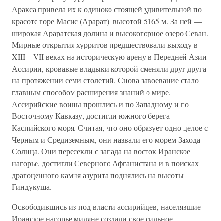
Аракса привела их к одиноко стоящей удивительной по
красоте горе Масис (Арарат), высотой 5165 м. За ней —
широкая Араратская долина и высокогорное озеро Севан.
Мирные открытия хурритов предшествовали выходу в
XIII—VII веках на историческую арену в Передней Азии
Ассирии, кровавые владыки которой сменяли друг друга
на протяжении семи столетий. Снова завоевание стало
главным способом расширения знаний о мире.
Ассирийские воины прошлись и по Западному и по
Восточному Кавказу, достигли южного берега
Каспийского моря. Считая, что оно образует одно целое с
Черным и Средиземным, они назвали его морем Захода
Солнца. Они пересекли с запада на восток Иранское
нагорье, достигли Северного Афганистана и в поисках
драгоценного камня азурита поднялись на высоты
Гиндукуша.
Освободившись из-под власти ассирийцев, населявшие
Иранское нагорье мидяне создали свое сильное