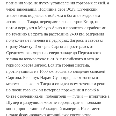
познания мира не путем установления торговых связей, а
через завоевания. Подчинив себе Эблу, шумерский
завоеватель поднялся с войском в богатые кедровым
лесом горы Тавра, переправился на остров Кипр, но
потом вернулся в Малую Азию и прошелся с грабежами
по течению Евфрата на расстояние 2400 км, разгромил
полукочевые племена в предгорьях Загроса и завоевал
страну Эламту. Империя Саргона простерлась от
Средиземного моря на северо-западе до Персидского
залива на юго-востоке и от Анатолийского плато до
горного хребта Загрос. Вся эта горная система,
протянувшаяся на 1600 км, вошла во владение сыновей
Саргона. Его внук Нарам-Суэн прорвался «огнем и
мечом» в верховья Тигра и овладел всем течением реки,
но после того как он потерпел поражение и погиб в
битве с кочевниками, победители — гутии — вторглись в
Шумер и разрушили многие города страны, положив
конец процветанию Аккадской империи. На ее месте
начало формироваться ассирийское государство.