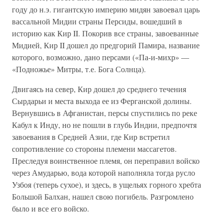
году до н.э. гигантскую империю мидян завоевал царь
вассальной Мидии страны Персиды, вошедший в
историю как Кир II. Покорив все страны, завоеванные
Мидией, Кир II дошел до предгорий Памира, название
которого, возможно, дано персами («Па-и-михр» —
«Подножье» Митры, т.е. Бога Солнца).
Двигаясь на север, Кир дошел до среднего течения
Сырдарьи и места выхода ее из Ферганской долины.
Вернувшись в Афганистан, персы спустились по реке
Кабул к Инду, но не пошли в глубь Индии, предпочтя
завоевания в Средней Азии, где Кир встретил
сопротивление со стороны племени массагетов.
Преследуя воинственное племя, он переправил войско
через Амударью, вода которой наполняла тогда русло
Узбоя (теперь сухое), и здесь, в ущельях горного хребта
Большой Балхан, нашел свою погибель. Разгромлено
было и все его войско.