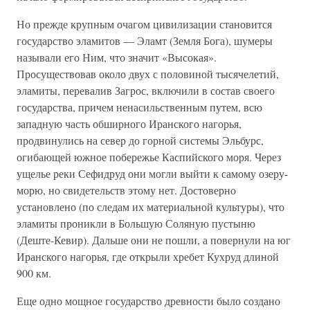
Но прежде крупным очагом цивилизации становится
государство эламитов — Эламт (Земля Бога), шумеры
называли его Ним, что значит «Высокая».
Просуществовав около двух с половиной тысячелетий,
эламиты, перевалив Загрос, включили в состав своего
государства, причем ненасильственным путем, всю
западную часть обширного Иранского нагорья,
продвинулись на север до горной системы Эльбурс,
огибающей южное побережье Каспийского моря. Через
ущелье реки Сефидруд они могли выйти к самому озеру-
морю, но свидетельств этому нет. Достоверно
установлено (по следам их материальной культуры), что
эламиты проникли в Большую Соляную пустыню
(Деште-Кевир). Дальше они не пошли, а повернули на юг
Иранского нагорья, где открыли хребет Кухруд длиной
900 км.
Еще одно мощное государство древности было создано