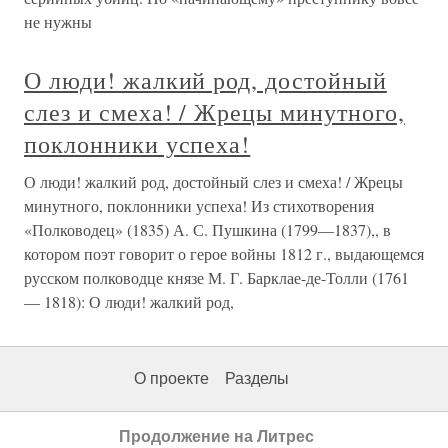
не нужны
О люди! жалкий род, достойный
слез и смеха! / Жрецы минутного,
поклонники успеха!
О люди! жалкий род, достойный слез и смеха! / Жрецы
минутного, поклонники успеха! Из стихотворения
«Полководец» (1835) А. С. Пушкина (1799—1837),, в
котором поэт говорит о герое войны 1812 г., выдающемся
русском полководце князе М. Г. Барклае-де-Толли (1761
— 1818): О люди! жалкий род,
О проекте
Разделы
Продолжение на Литрес