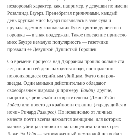
нездоровый характер, как, например, у девушки по имени
Розалинда Бауэрз. Пренебрегая приличиями, каждый
день хрупкая мисс Бауэрз появлялась в зале суда и
вручала «демону колокольни» букет цветов душистого
горошка — в знак поддержки. Такое поведение принесло
мисс Бауэрз немалую популярность — газетчики
прозвали ее Девушкой-Душистый Горошек.
Со времени процесса над Дюрраном прошло больше ста
лет, но и по сей день находятся люди, восторженно
поклоняющиеся серийным убийцам, будто они рок-
звезды. Одни маньяки действительно обладают
своеобразным шармом (к примеру,
Банди),
другие,
напротив, чрезвычайно отвратительны (Джон Уэйн
Гэйси)
или просто до крайности странны («крадущийся в
ночи» Ричард
Рамирес).
Но независимо от личных
качеств почти всегда находятся женщины, для которых
маньяк-убийца становится воплощением тайных грез.
Даже Эд
Гейн
— заторможенный немолодой некрофил,