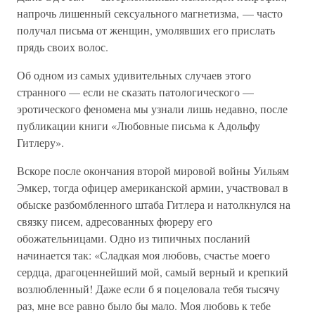
напрочь лишенный сексуального магнетизма, — часто
получал письма от женщин, умолявших его прислать
прядь своих волос.
Об одном из самых удивительных случаев этого
странного — если не сказать патологического —
эротического феномена мы узнали лишь недавно, после
публикации книги «Любовные письма к Адольфу
Гитлеру».
Вскоре после окончания второй мировой войны Уильям
Эмкер, тогда офицер американской армии, участвовал в
обыске разбомбленного штаба Гитлера и натолкнулся на
связку писем, адресованных фюреру его
обожательницами. Одно из типичных посланий
начинается так: «Сладкая моя любовь, счастье моего
сердца, драгоценнейший мой, самый верный и крепкий
возлюбленный! Даже если б я поцеловала тебя тысячу
раз, мне все равно было бы мало. Моя любовь к тебе