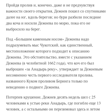
Пройдя пролив и, конечно, даже и не предчувствуя
важности своего открытия, Дежнев пошел со спутниками
далее на юг, вдоль берегов; но бури разбили последние
два коча и носили Дежнева по морю, пока его не
выбросило на берег.
Под «Большим каменным носом» Дежнева надо
подразумевать мыс Чукотский, как единственный,
местоположение которого подходит к описанию
Дежнева. Это обстоятельство, вместе с указанием
Дежнева (в челобитной 1662 года), что коч его был
выброшен «за Анадырь реку», утверждает за Дежневым
несомненно честь первого исследователя пролива,
названного Куком проливом Беринга только по
неведению о подвиге Дежнева.
Потерпев крушение, Дежнев десять недель шел с 25
человеками к устью реки Анадырь, где погибло еще 13
человек, а с остальными он перезимовал здесь и летом