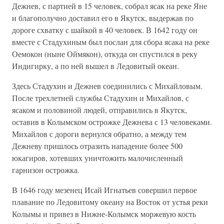
Дежнев, с партией в 15 человек, собрал ясак на реке Яне
и благополучно доставил его в Якутск, выдержав по
дороге схватку с шайкой в 40 человек. В 1642 году он
вместе с Стадухиным был послан для сбора ясака на реке
Оемокон (ныне Оймякон), откуда он спустился в реку
Индигирку, а по ней вышел в Ледовитый океан.
Здесь Стадухин и Дежнев соединились с Михайловым.
После трехлетней службы Стадухин и Михайлов, с
ясаком и половиной людей, отправились в Якутск,
оставив в Колымском острожке Дежнева с 13 человеками.
Михайлов с дороги вернулся обратно, а между тем
Дежневу пришлось отразить нападение более 500
юкагиров, хотевших уничтожить малочисленный
гарнизон острожка.
В 1646 году мезенец Исай Игнатьев совершил первое
плавание по Ледовитому океану на Восток от устья реки
Колымы и привез в Нижне-Колымск моржевую кость