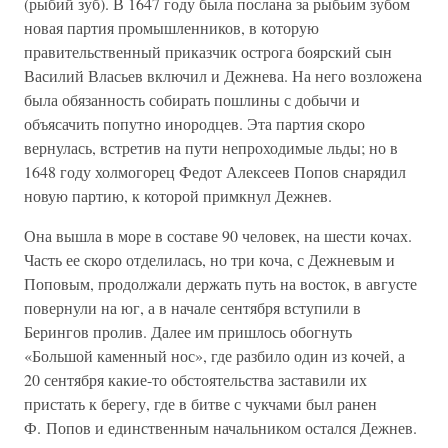
(рыбий зуб). В 1647 году была послана за рыбьим зубом
новая партия промышленников, в которую
правительственный приказчик острога боярский сын
Василий Власьев включил и Дежнева. На него возложена
была обязанность собирать пошлины с добычи и
объясачить попутно инородцев. Эта партия скоро
вернулась, встретив на пути непроходимые льды; но в
1648 году холмогорец Федот Алексеев Попов снарядил
новую партию, к которой примкнул Дежнев.
Она вышла в море в составе 90 человек, на шести кочах.
Часть ее скоро отделилась, но три коча, с Дежневым и
Поповым, продолжали держать путь на восток, в августе
повернули на юг, а в начале сентября вступили в
Берингов пролив. Далее им пришлось обогнуть
«Большой каменный нос», где разбило один из кочей, а
20 сентября какие-то обстоятельства заставили их
пристать к берегу, где в битве с чукчами был ранен
Ф. Попов и единственным начальником остался Дежнев.