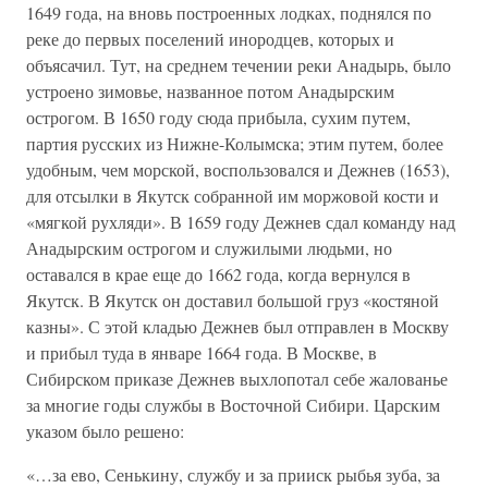
1649 года, на вновь построенных лодках, поднялся по
реке до первых поселений инородцев, которых и
объясачил. Тут, на среднем течении реки Анадырь, было
устроено зимовье, названное потом Анадырским
острогом. В 1650 году сюда прибыла, сухим путем,
партия русских из Нижне-Колымска; этим путем, более
удобным, чем морской, воспользовался и Дежнев (1653),
для отсылки в Якутск собранной им моржовой кости и
«мягкой рухляди». В 1659 году Дежнев сдал команду над
Анадырским острогом и служилыми людьми, но
оставался в крае еще до 1662 года, когда вернулся в
Якутск. В Якутск он доставил большой груз «костяной
казны». С этой кладью Дежнев был отправлен в Москву
и прибыл туда в январе 1664 года. В Москве, в
Сибирском приказе Дежнев выхлопотал себе жалованье
за многие годы службы в Восточной Сибири. Царским
указом было решено:
«…за ево, Сенькину, службу и за прииск рыбья зуба, за