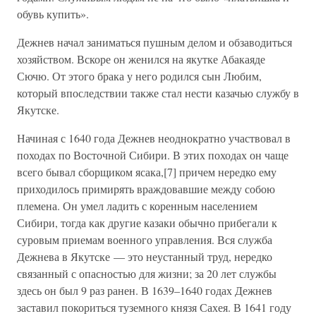
обувь купить».
Дежнев начал заниматься пушным делом и обзаводиться
хозяйством. Вскоре он женился на якутке Абакаяде
Сючю. От этого брака у него родился сын Любим,
который впоследствии также стал нести казачью службу в
Якутске.
Начиная с 1640 года Дежнев неоднократно участвовал в
походах по Восточной Сибири. В этих походах он чаще
всего бывал сборщиком ясака,[7] причем нередко ему
приходилось примирять враждовавшие между собою
племена. Он умел ладить с коренным населением
Сибири, тогда как другие казаки обычно прибегали к
суровым приемам военного управления. Вся служба
Дежнева в Якутске — это неустанный труд, нередко
связанный с опасностью для жизни; за 20 лет службы
здесь он был 9 раз ранен. В 1639–1640 годах Дежнев
заставил покориться туземного князя Сахея. В 1641 году