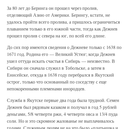
За 80 лет до Беринга он прошел через пролив,
отделяющий Азию от Америки. Берингу, кстати, не
удалось пройти всего пролива, а пришлось ограничиться
плаванием только в его южной части, тогда как Дежнев
прошел пролив с севера на юг, по всей его длине.
До сих пор имеются сведения о Дежневе только с 1638 по
1671 год. Родина его — Великий Устюг; когда Дежнев
ушел оттуда искать счастья в Сибирь — неизвестно. В
Сибири он сначала служил в Тобольске, а затем в
Енисейске, откуда в 1638 году перебрался в Якутский
острог, только что основанный по соседству с еще
непокоренными племенами инородцев.
Служба в Якутске первые два года была трудной. Семен
Дежнев был рядовым казаком и получал в год 5 рублей
деньгами, 5/8 четверти ржи, 4 четверти овса и 13/4 пуда
соли. Но и это скромное жалованье не выплачивалось
годами. Служивым людям не на что было «платьишка и