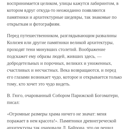
воспринимается целиком, улицы кажутся лабиринтом, в
котором вдруг откуда-то неожиданно появляются
памятники и архитектурные шедевры, так знакомые по
открыткам и фотографиям.
Перед путешественником, разглядывающим развалины
Колизея или другие памятники великой архитектуры,
проходят тени минувших столетий. Воображение
подскажет ему образы людей, живших здесь, —
добродетельных и порочных, великих и униженных,
счастливых и несчастных. Века возвращаются, и перед
его глазами возникает чудо, которое и открывается только
тому, кто хочет это чудо видеть.
В. Гюго, очарованный Собором Парижской Богоматери,
писал:
«Огромные размеры храма ничего не значат: меня
поражает в нем красота!». Памятники древнегреческой
архитектуры так очаровали Д. Байрона, что он решил