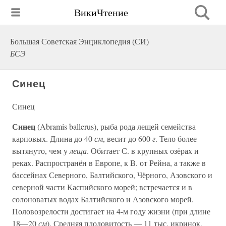
ВикиЧтение
Большая Советская Энциклопедия (СИ)
БСЭ
Синец
Синец
Синец
(Abramis ballerus), рыба рода лещей семейства
карповых. Длина до 40
см
, весит до 600
г
. Тело более
вытянуто, чем у
леща
. Обитает С. в крупных озёрах и
реках. Распространён в Европе, к В. от Рейна, а также в
бассейнах Северного, Балтийского, Чёрного, Азовского и
северной части Каспийского морей; встречается и в
солоноватых водах Балтийского и Азовского морей.
Половозрелости достигает на 4-м году жизни (при длине
18—20
см
). Средняя плодовитость — 11 тыс. икринок,