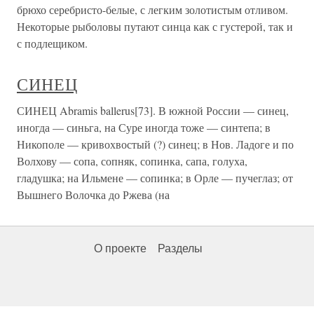
брюхо серебристо-белые, с легким золотистым отливом.
Некоторые рыболовы путают синца как с густерой, так и
с подлещиком.
СИНЕЦ
СИНЕЦ Abramis ballerus[73]. В южной России — синец,
иногда — синьга, на Суре иногда тоже — синтепа; в
Никополе — кривохвостый (?) синец; в Нов. Ладоге и по
Волхову — сопа, сопняк, сопинка, сапа, голуха,
гладушка; на Ильмене — сопинка; в Орле — пучеглаз; от
Вышнего Волочка до Ржева (на
О проекте
Разделы