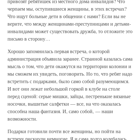
привозят ребятишек из местного дома инвалидов? Что
черпаем мы, оступившиеся женщины, в этих встречах?
Что ищут больные дети в общении с нами? Если вы не
верите, что между женщинами-преступницами и детьми-
инвалидами может существовать дружба, то отложите это
письмо в сторону…
Хорошо запомнилась первая встреча, о которой
администрация объявила заранее. Странной казалась сама
мысль о том, что дети окажутся на территории колонии и
мы сможем их увидеть, поговорить. Но то, что ребят надо
встретить с подарками, было само собой разумеющимся.
И вот они лежат небольшой горкой в клубе на столе
перед сценой: серые мишки, зайцы, пестренькие вязаные
носочки, вышитые салфетки — все, на что оказалась
способна наша фантазия. И, само собой, — наши
возможности.
Подарки готовили почти все женщины, но пойти на
встречу рискнули немногие. Я и сама долго колебалась,