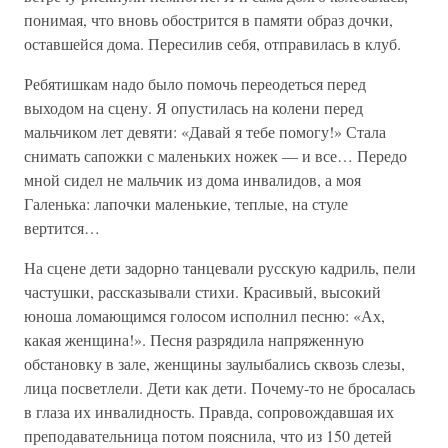
понимая, что вновь обострится в памяти образ дочки,
оставшейся дома. Пересилив себя, отправилась в клуб.
Ребятишкам надо было помочь переодеться перед
выходом на сцену. Я опустилась на колени перед
мальчиком лет девяти: «Давай я тебе помогу!» Стала
снимать сапожки с маленьких ножек — и все… Передо
мной сидел не мальчик из дома инвалидов, а моя
Галенька: лапочки маленькие, теплые, на стуле
вертится…
На сцене дети задорно танцевали русскую кадриль, пели
частушки, рассказывали стихи. Красивый, высокий
юноша ломающимся голосом исполнил песню: «Ах,
какая женщина!». Песня разрядила напряженную
обстановку в зале, женщины заулыбались сквозь слезы,
лица посветлели. Дети как дети. Почему-то не бросалась
в глаза их инвалидность. Правда, сопровождавшая их
преподавательница потом пояснила, что из 150 детей