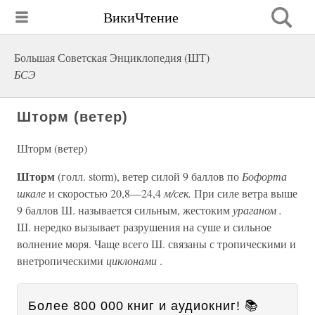
ВикиЧтение
Большая Советская Энциклопедия (ШТ)
БСЭ
Шторм (ветер)
Шторм (ветер)
Шторм
(голл. storm), ветер силой 9 баллов по
Бофорта
шкале
и скоростью 20,8—24,4
м/сек.
При силе ветра выше
9 баллов Ш. называется сильным, жестоким
ураганом .
Ш. нередко вызывает разрушения на суше и сильное
волнение моря. Чаще всего Ш. связаны с тропическими и
внетропическими
циклонами
.
Более 800 000 книг и аудиокниг! 📚