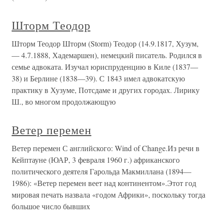
Шторм Теодор
Шторм Теодор Шторм (Storm) Теодор (14.9.1817, Хузум,
— 4.7.1888, Хадемаршен), немецкий писатель. Родился в
семье адвоката. Изучал юриспруденцию в Киле (1837—
38) и Берлине (1838—39). С 1843 имел адвокатскую
практику в Хузуме, Потсдаме и других городах. Лирику
Ш., во многом продолжающую
Ветер перемен
Ветер перемен С английского: Wind of Change.Из речи в
Кейптауне (ЮАР, 3 февраля 1960 г.) африканского
политического деятеля Гарольда Макмиллана (1894—
1986): «Ветер перемен веет над континентом».Этот год
мировая печать назвала «годом Африки», поскольку тогда
большое число бывших