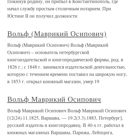
Покинув родину, он прибыл в Константинополь, где
начал службу простым столичным нотарием. При
Юстине II он получил должности
Вольф (Маврикий Оcипoвич)
Вольф (Маврикий Оcипoвич) Вольф (Маврикий
Оcипoвич) – основатель петербургской
книгоиздательской и книгопродавческой фирмы, род. в
1826 г.; с 1848 г. занимался издательской деятельностью,
которую с течением времени поставил на широкую ногу,
в 1853 г. открыл книжный магазин, умер 19
Вольф Маврикий Осипович
Вольф Маврикий Осипович Вольф Маврикий Осипович
[12(24).11.1825, Варшава, — 19.2(3.3).1883, Петербург],
русский издатель и книгопродавец. В 40-х гг. работал в
книжных магазинах Варшавы, Парижа, Лейпцига,