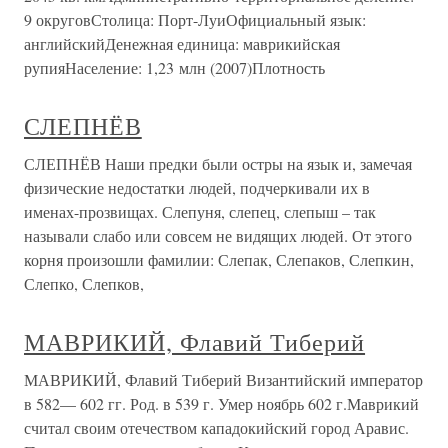
9 округовСтолица: Порт-ЛуиОфициальный язык:
английскийДенежная единица: маврикийская
рупияНаселение: 1,23 млн (2007)Плотность
СЛЕПНЁВ
СЛЕПНЁВ Наши предки были остры на язык и, замечая
физические недостатки людей, подчеркивали их в
именах-прозвищах. Слепуня, слепец, слепыш – так
называли слабо или совсем не видящих людей. От этого
корня произошли фамилии: Слепак, Слепаков, Слепкин,
Слепко, Слепков,
МАВРИКИЙ, Флавий Тиберий
МАВРИКИЙ, Флавий Тиберий Византийский император
в 582— 602 гг. Род. в 539 г. Умер ноябрь 602 г.Маврикий
считал своим отечеством кападокийский город Аравис.