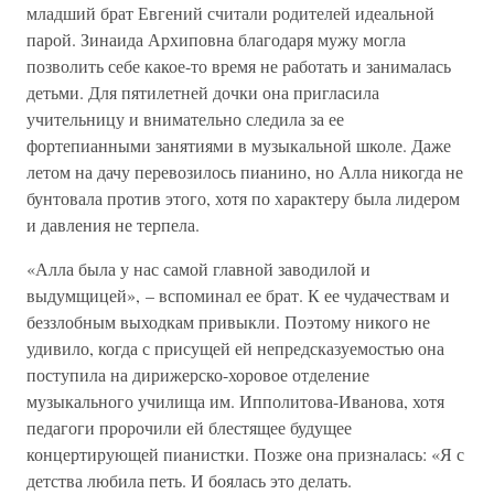
младший брат Евгений считали родителей идеальной
парой. Зинаида Архиповна благодаря мужу могла
позволить себе какое-то время не работать и занималась
детьми. Для пятилетней дочки она пригласила
учительницу и внимательно следила за ее
фортепианными занятиями в музыкальной школе. Даже
летом на дачу перевозилось пианино, но Алла никогда не
бунтовала против этого, хотя по характеру была лидером
и давления не терпела.
«Алла была у нас самой главной заводилой и
выдумщицей», – вспоминал ее брат. К ее чудачествам и
беззлобным выходкам привыкли. Поэтому никого не
удивило, когда с присущей ей непредсказуемостью она
поступила на дирижерско-хоровое отделение
музыкального училища им. Ипполитова-Иванова, хотя
педагоги пророчили ей блестящее будущее
концертирующей пианистки. Позже она призналась: «Я с
детства любила петь. И боялась это делать.