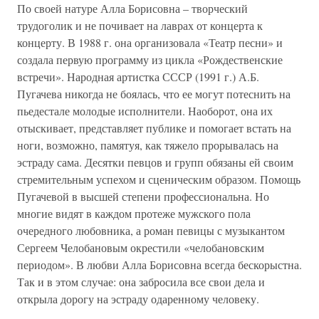
По своей натуре Алла Борисовна – творческий
трудоголик и не почивает на лаврах от концерта к
концерту. В 1988 г. она организовала «Театр песни» и
создала первую программу из цикла «Рождественские
встречи». Народная артистка СССР (1991 г.) А.Б.
Пугачева никогда не боялась, что ее могут потеснить на
пьедестале молодые исполнители. Наоборот, она их
отыскивает, представляет публике и помогает встать на
ноги, возможно, памятуя, как тяжело прорывалась на
эстраду сама. Десятки певцов и групп обязаны ей своим
стремительным успехом и сценическим образом. Помощь
Пугачевой в высшей степени профессиональна. Но
многие видят в каждом протеже мужского пола
очередного любовника, а роман певицы с музыкантом
Сергеем Челобановым окрестили «челобановским
периодом». В любви Алла Борисовна всегда бескорыстна.
Так и в этом случае: она забросила все свои дела и
открыла дорогу на эстраду одаренному человеку.