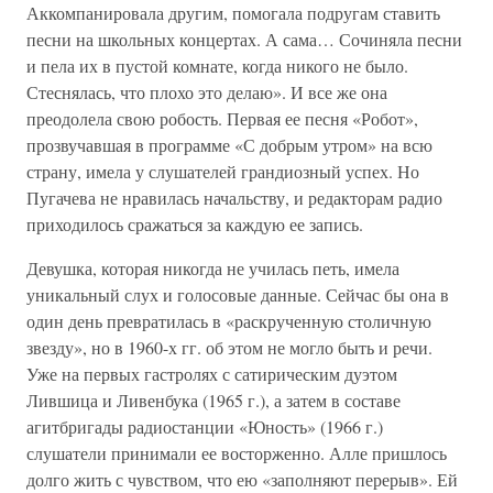
Аккомпанировала другим, помогала подругам ставить
песни на школьных концертах. А сама… Сочиняла песни
и пела их в пустой комнате, когда никого не было.
Стеснялась, что плохо это делаю». И все же она
преодолела свою робость. Первая ее песня «Робот»,
прозвучавшая в программе «С добрым утром» на всю
страну, имела у слушателей грандиозный успех. Но
Пугачева не нравилась начальству, и редакторам радио
приходилось сражаться за каждую ее запись.
Девушка, которая никогда не училась петь, имела
уникальный слух и голосовые данные. Сейчас бы она в
один день превратилась в «раскрученную столичную
звезду», но в 1960-х гг. об этом не могло быть и речи.
Уже на первых гастролях с сатирическим дуэтом
Лившица и Ливенбука (1965 г.), а затем в составе
агитбригады радиостанции «Юность» (1966 г.)
слушатели принимали ее восторженно. Алле пришлось
долго жить с чувством, что ею «заполняют перерыв». Ей