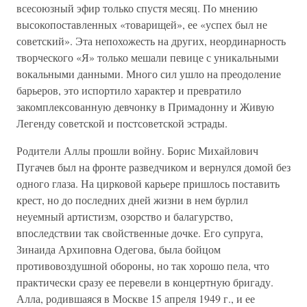
всесоюзный эфир только спустя месяц. По мнению
высокопоставленных «товарищей», ее «успех был не
советский». Эта непохожесть на других, неординарность
творческого «Я» только мешали певице с уникальными
вокальными данными. Много сил ушло на преодоление
барьеров, это испортило характер и превратило
закомплексованную девчонку в Примадонну и Живую
Легенду советской и постсоветской эстрады.
Родители Аллы прошли войну. Борис Михайлович
Пугачев был на фронте разведчиком и вернулся домой без
одного глаза. На цирковой карьере пришлось поставить
крест, но до последних дней жизни в нем бурлил
неуемный артистизм, озорство и балагурство,
впоследствии так свойственные дочке. Его супруга,
Зинаида Архиповна Одегова, была бойцом
противовоздушной обороны, но так хорошо пела, что
практически сразу ее перевели в концертную бригаду.
Алла, родившаяся в Москве 15 апреля 1949 г., и ее