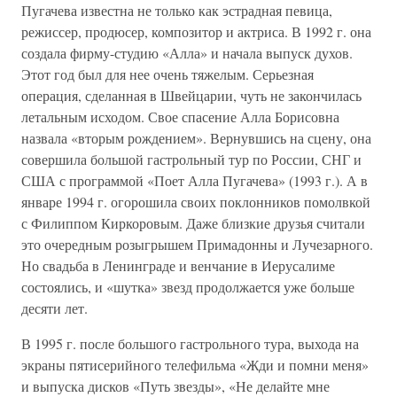
Пугачева известна не только как эстрадная певица,
режиссер, продюсер, композитор и актриса. В 1992 г. она
создала фирму-студию «Алла» и начала выпуск духов.
Этот год был для нее очень тяжелым. Серьезная
операция, сделанная в Швейцарии, чуть не закончилась
летальным исходом. Свое спасение Алла Борисовна
назвала «вторым рождением». Вернувшись на сцену, она
совершила большой гастрольный тур по России, СНГ и
США с программой «Поет Алла Пугачева» (1993 г.). А в
январе 1994 г. огорошила своих поклонников помолвкой
с Филиппом Киркоровым. Даже близкие друзья считали
это очередным розыгрышем Примадонны и Лучезарного.
Но свадьба в Ленинграде и венчание в Иерусалиме
состоялись, и «шутка» звезд продолжается уже больше
десяти лет.
В 1995 г. после большого гастрольного тура, выхода на
экраны пятисерийного телефильма «Жди и помни меня»
и выпуска дисков «Путь звезды», «Не делайте мне