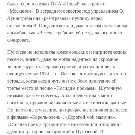
было тесно в рамках ВИА «Новый электрон» и
«Москвичи». В эстрадном оркестре под управлением О.
Лундстрема она «разогревала» публику перед
появлением В. Ободзинского, и даже в таком популярном
ансамбле, как «Веселые ребята», ей не удавалось много
солировать.
Пугачева не исполняла комсомольских и патриотических
песен и, значит, даже не могла надеяться на скромное
звание лауреата. Первый серьезный успех пришел к
певице осенью 1974 г. на Всесоюзном конкурсе артистов
эстрады, когда жюри чуть ли не с боем присудило ей
третье место за песню «Посидим-поокаем». Шуточную
незамысловатую песенку Алла превратила в мини-
спектакль, проявив великолепные артистические данные.
Но ни это выступление, ни прекрасное исполнение песен
в фильмах «Король-олень», «Дорогой мой мальчик»,
«Стоянка поезда три минуты» не изменили отношения
администраторов филармоний к Пугачевой. И