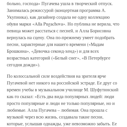
больно, господа» Пугачева ушла в творческий отпуск.
Занималась режиссурой (концертная программа А.
Укупника), как дизайнер создала не одну коллекцию
обуви марки «Alla Pugachova». Но публика не верила, что
певица может расстаться с песней, и Алла Борисовна
вернулась на сцену. Она по-прежнему умеет подобрать
песни, характерные для нашего времени («Мадам
Брошкина», «Девочка секонд-хенд») и для всех
возрастных категорий («Белый снег», «В Петербурге
сегодня дожди»).
По колоссальной силе воздействия на зрителя ярче
Пугачевой нет никого на российской эстраде. Ее друг со
времен учебы в музыкальном училище М. Шуфутинский
как-то сказал: «Есть два вида популярных людей: люди
просто популярные и люди не только популярные, но и
любимые. Алла Пугачева – любимая. Она прошла с
музыкой через всю жизнь, создавала такие песни,
которые, услышав однажды, уже невозможно забыть. Ее