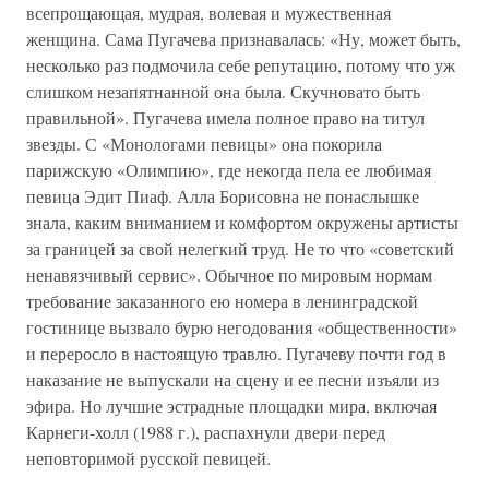
всепрощающая, мудрая, волевая и мужественная
женщина. Сама Пугачева признавалась: «Ну, может быть,
несколько раз подмочила себе репутацию, потому что уж
слишком незапятнанной она была. Скучновато быть
правильной». Пугачева имела полное право на титул
звезды. С «Монологами певицы» она покорила
парижскую «Олимпию», где некогда пела ее любимая
певица Эдит Пиаф. Алла Борисовна не понаслышке
знала, каким вниманием и комфортом окружены артисты
за границей за свой нелегкий труд. Не то что «советский
ненавязчивый сервис». Обычное по мировым нормам
требование заказанного ею номера в ленинградской
гостинице вызвало бурю негодования «общественности»
и переросло в настоящую травлю. Пугачеву почти год в
наказание не выпускали на сцену и ее песни изъяли из
эфира. Но лучшие эстрадные площадки мира, включая
Карнеги-холл (1988 г.), распахнули двери перед
неповторимой русской певицей.