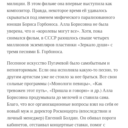
милиции. В этом фильме она впервые выступила как
композитор. Правда, некоторое время ей удавалось
скрываться под именем мифического парализованного
юноши Бориса Горбоноса. Алла Борисовна не была
уверена, что и «королевы могут все». Хотя, пока
снимался фильм, в СССР разошлось свыше четырех
миллионов экземпляров пластинки «Зеркало души» с
тремя песнями Б. Горбоноса.
Песенное искусство Пугачевой было самобытным и
неповторимым. Если она исполняла какую-то песню, то
другим артистам уже не стоило за нее браться. Все свои
сольные программы («Монологи певицы», «Как
тревожен этот путь», «Пришла и говорю» и др.) Алла
Борисовна продумывала до мелочей и ставила сама.
Благо, что все организационные вопросы взял на себя ее
новый муж и директор Росконцерта (впоследствии и
личный менеджер) Евгений Болдин. Он обивал пороги
кабинетов, отстаивал концертные ставки, помог с