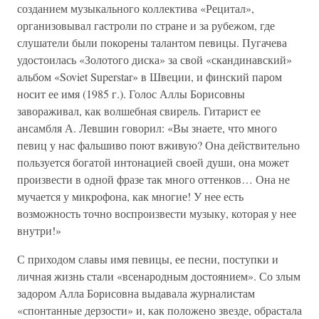
созданием музыкального коллектива «Рецитал»,
организовывал гастроли по стране и за рубежом, где
слушатели были покорены талантом певицы. Пугачева
удостоилась «Золотого диска» за свой «скандинавский»
альбом «Soviet Superstar» в Швеции, и финский паром
носит ее имя (1985 г.). Голос Аллы Борисовны
завораживал, как волшебная свирель. Гитарист ее
ансамбля А. Левшин говорил: «Вы знаете, что много
певиц у нас фальшиво поют вживую? Она действительно
пользуется богатой интонацией своей души, она может
произвести в одной фразе так много оттенков… Она не
мучается у микрофона, как многие! У нее есть
возможность точно воспроизвести музыку, которая у нее
внутри!»
С приходом славы имя певицы, ее песни, поступки и
личная жизнь стали «всенародным достоянием». Со злым
задором Алла Борисовна выдавала журналистам
«спонтанные дерзости» и, как положено звезде, обрастала