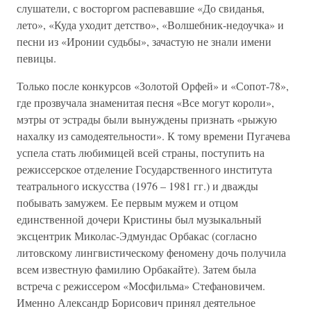
слушатели, с восторгом распевавшие «До свиданья,
лето», «Куда уходит детство», «Волшебник-недоучка» и
песни из «Иронии судьбы», зачастую не знали имени
певицы.
Только после конкурсов «Золотой Орфей» и «Сопот-78»,
где прозвучала знаменитая песня «Все могут короли»,
мэтры от эстрады были вынуждены признать «рыжую
нахалку из самодеятельности». К тому времени Пугачева
успела стать любимицей всей страны, поступить на
режиссерское отделение Государственного института
театрального искусства (1976 – 1981 гг.) и дважды
побывать замужем. Ее первым мужем и отцом
единственной дочери Кристины был музыкальный
эксцентрик Миколас-Эдмундас Орбакас (согласно
литовскому лингвистическому феномену дочь получила
всем известную фамилию Орбакайте). Затем была
встреча с режиссером «Мосфильма» Стефановичем.
Именно Александр Борисович принял деятельное