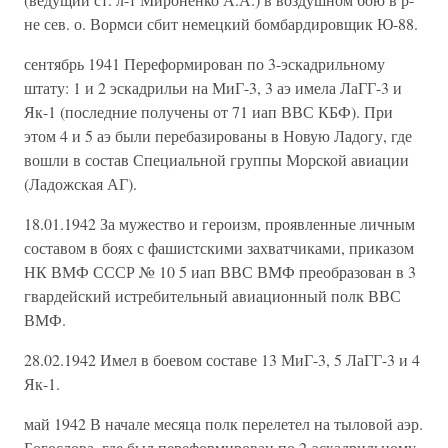
не сев. о. Вормси сбит немецкий бомбардировщик Ю-88.
сентябрь 1941 Переформирован по 3-эскадрильному
штату: 1 и 2 эскадрильи на МиГ-3, 3 аэ имела ЛаГГ-3 и
Як-1 (последние получены от 71 иап ВВС КБФ). При
этом 4 и 5 аэ были перебазированы в Новую Ладогу, где
вошли в состав Специальной группы Морской авиации
(Ладожская АГ).
18.01.1942 За мужество и героизм, проявленные личным
составом в боях с фашистскими захватчиками, приказом
НК ВМФ СССР № 10 5 иап ВВС ВМФ преобразован в 3
гвардейский истребительный авиационный полк ВВС
ВМФ.
28.02.1942 Имел в боевом составе 13 МиГ-3, 5 ЛаГГ-3 и 4
Як-1.
май 1942 В начале месяца полк перелетел на тыловой аэр.
Богослова, где был переформирован по 2-эскадрильному