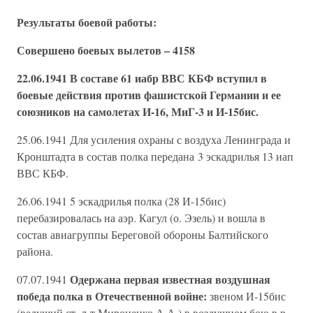
Результаты боевой работы:
Совершено боевых вылетов – 4158
22.06.1941 В составе 61 иабр ВВС КБФ вступил в
боевые действия против фашистской Германии и ее
союзников на самолетах И-16, МиГ-3 и И-15бис.
25.06.1941 Для усиления охраны с воздуха Ленинграда и
Кронштадта в состав полка передана 3 эскадрилья 13 иап
ВВС КБФ.
26.06.1941 5 эскадрилья полка (28 И-15бис)
перебазировалась на аэр. Кагул (о. Эзель) и вошла в
состав авиагруппы Береговой обороны Балтийского
района.
Одержана первая известная воздушная
07.07.1941
победа полка в Отечественной войне:
звеном И-15бис
(ведущий ст. л-т Мироненко А.А.) в воздушном бою в р-