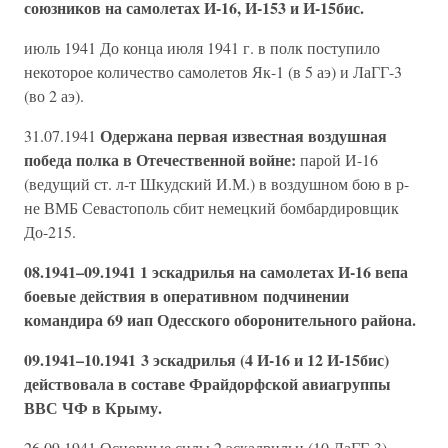
союзников на самолетах И-16, И-153 и И-15бис.
июль 1941 До конца июля 1941 г. в полк поступило
некоторое количество самолетов Як-1 (в 5 аэ) и ЛаГГ-3
(во 2 аэ).
Одержана первая известная воздушная
31.07.1941
победа полка в Отечественной войне:
парой И-16
(ведущий ст. л-т Шкудский И.М.) в воздушном бою в р-
не ВМБ Севастополь сбит немецкий бомбардировщик
До-215.
08.1941–09.1941 1 эскадрилья на самолетах И-16 вепа
боевые действия в оперативном подчинении
командира 69 иап Одесского оборонительного района.
09.1941–10.1941 3 эскадрилья (4 И-16 и 12 И-15бис)
действовала в составе Фрайдорфской авиагруппы
ВВС ЧФ в Крыму.
26.09.1941 Основные силы 2 эскадрильи (10 ЛаГГ-3)