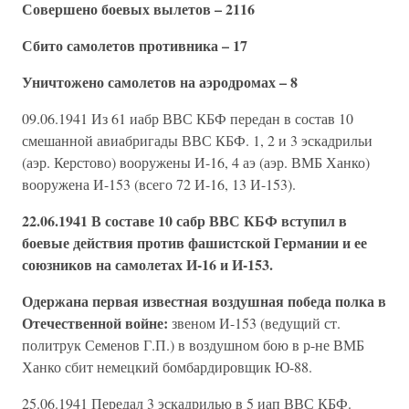
Совершено боевых вылетов – 2116
Сбито самолетов противника – 17
Уничтожено самолетов на аэродромах – 8
09.06.1941 Из 61 иабр ВВС КБФ передан в состав 10
смешанной авиабригады ВВС КБФ. 1, 2 и 3 эскадрильи
(аэр. Керстово) вооружены И-16, 4 аэ (аэр. ВМБ Ханко)
вооружена И-153 (всего 72 И-16, 13 И-153).
22.06.1941 В составе 10 сабр ВВС КБФ вступил в
боевые действия против фашистской Германии и ее
союзников на самолетах И-16 и И-153.
Одержана первая известная воздушная победа полка в
Отечественной войне:
звеном И-153 (ведущий ст.
политрук Семенов Г.П.) в воздушном бою в р-не ВМБ
Ханко сбит немецкий бомбардировщик Ю-88.
25.06.1941 Передал 3 эскадрилью в 5 иап ВВС КБФ.