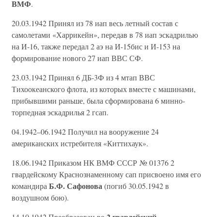
ВМФ
.
20.03.1942 Принял из 78 иап весь летный состав с
самолетами «Харрикейн», передав в 78 иап эскадрилью
на И-16, также передал 2 аэ на И-15бис и И-153 на
формирование нового 27 иап ВВС СФ.
23.03.1942 Принял 6 ДБ-3Ф из 4 мтап ВВС
Тихоокеанского флота, из которых вместе с машинами,
прибывшими раньше, была сформирована 6 минно-
торпедная эскадрилья 2 гсап.
04.1942–06.1942 Получил на вооружение 24
американских истребителя «Киттихаук».
18.06.1942 Приказом НК ВМФ СССР № 01376 2
гвардейскому Краснознаменному сап присвоено имя его
Б.Ф. Сафонова
командира
(погиб 30.05.1942 в
воздушном бою).
2 гвардейский
14.10.1942 Преобразован во