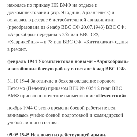
находясь по приказу НК ВМФ на отдыхе и
доукомплектовании (аэр. Ягодник, Архангельск) и
оставаясь в резерве 6 истребительной авиадивизии
(преобразована из 6 иабр ВВС СФ 20.07.1943) ВВС СФ;
«Аэрокобры» переданы в 255 иап ВВС СФ,
«Харрикейны» – в 78 иап ВВС СФ, «Киттихауки» сданы
в ремонт.
февраль 1944 Укомплектован новыми «Аэрокобрами»
и возобновил боевую работу в составе 6 иад ВВС СФ.
31.10.1944 За отличие в боях за овладение городом
Петсамо (Печенга) приказом ВГК № 0354 2 гиап ВВС
«Печенгский»
ВМФ присвоено почетное наименование
.
ноябрь 1944 С этого времени боевой работы не вел,
занимаясь учебно-боевой подготовкой и командирской
учебой личного состава.
09.05.1945 Исключен из действующей армии.