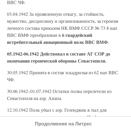
ВВС ЧФ.
03.04.1942 За проявленную отвагу, за стойкость,
мужество, дисциплину и организованность, за героизм
личного состава приказом НК ВМФ СССР № 73 8 иап
6 гвардейский
ВВС ВМФ преобразован в
истребительный авиационный полк ВВС ВМФ
.
05.1942-06.1942 Действовал в составе АГ СОР до
окончания героической обороны Севастополя.
30.05.1942 Принята в состав эскадрилья из 62 иап ВВС
ЧФ.
30.06.1942–01.07.1942 Остатки полка перелетели из
Севастополя на аэр. Анапа.
12.10.1942 Полк убыл с аэр. Геленджик в тыл для
доукомплектования и перевооружения. На фронте
осталась только группа летчиков 1 эскадрилья на
Продолжение на Литрес
самолетах ЛаГГ-3 и Як-1, продолжавшая вести боевую