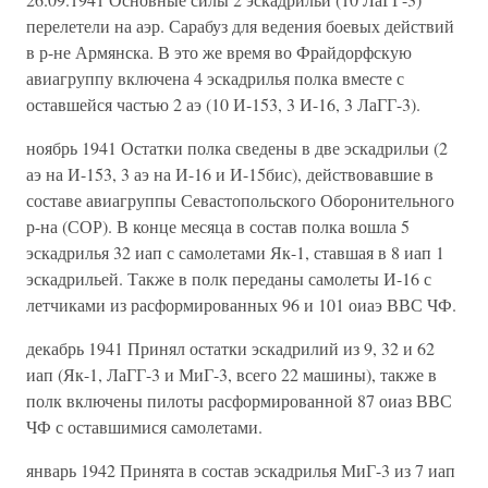
перелетели на аэр. Сарабуз для ведения боевых действий
в р-не Армянска. В это же время во Фрайдорфскую
авиагруппу включена 4 эскадрилья полка вместе с
оставшейся частью 2 аэ (10 И-153, 3 И-16, 3 ЛаГГ-3).
ноябрь 1941 Остатки полка сведены в две эскадрильи (2
аэ на И-153, 3 аэ на И-16 и И-15бис), действовавшие в
составе авиагруппы Севастопольского Оборонительного
р-на (СОР). В конце месяца в состав полка вошла 5
эскадрилья 32 иап с самолетами Як-1, ставшая в 8 иап 1
эскадрильей. Также в полк переданы самолеты И-16 с
летчиками из расформированных 96 и 101 оиаэ ВВС ЧФ.
декабрь 1941 Принял остатки эскадрилий из 9, 32 и 62
иап (Як-1, ЛаГГ-3 и МиГ-3, всего 22 машины), также в
полк включены пилоты расформированной 87 оиаз ВВС
ЧФ с оставшимися самолетами.
январь 1942 Принята в состав эскадрилья МиГ-3 из 7 иап