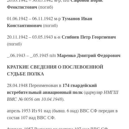
Феоктистович
(погиб)
Туманов Иван
01.06.1942 – 06.11.1942 м-р
Константинович
(погиб)
Сгибнев Петр Георгиевич
20.11.1942 – 03.05.1943 к-н
(погиб)
Маренко Дмитрий Федорович
_.06.1943 – _.05.1945 п/п
КРАТКИЕ СВЕДЕНИЯ О ПОСЛЕВОЕННОЙ
СУДЬБЕ ПОЛКА
174 гвардейский
28.04.1948 Переименован в
истребительный авиационный полк
(
циркуляр НМГШ
ВМС № 0056 от 10.04.1948
).
апрель 1953 Из 91 иад (бывш. 6 иад) ВВС СФ передан в
состав 107 иад ВВС СФ.
февраль 1957 Выведен из состава 107 иад ВВС СФ