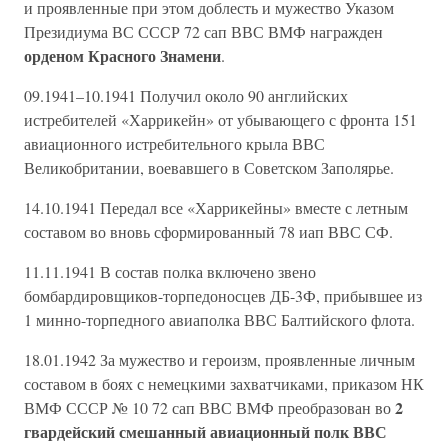
и проявленные при этом доблесть и мужество Указом
Президиума ВС СССР 72 сап ВВС ВМФ награжден
орденом Красного Знамени
.
09.1941–10.1941 Получил около 90 английских
истребителей «Харрикейн» от убывающего с фронта 151
авиационного истребительного крыла ВВС
Великобритании, воевавшего в Советском Заполярье.
14.10.1941 Передал все «Харрикейны» вместе с летным
составом во вновь сформированный 78 иап ВВС СФ.
11.11.1941 В состав полка включено звено
бомбардировщиков-торпедоносцев ДБ-3Ф, прибывшее из
1 минно-торпедного авиаполка ВВС Балтийского флота.
18.01.1942 За мужество и героизм, проявленные личным
составом в боях с немецкими захватчиками, приказом НК
2
ВМФ СССР № 10 72 сап ВВС ВМФ преобразован во
гвардейский смешанный авиационный полк ВВС