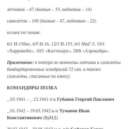
летчиков – 67 (боевые – 53, небоевые – 14)
самолетов – 109 (боевые – 87, небоевые – 22)
из них по типам:
6/1 И-15бис, 6/5 И-16, 12/3 И-153, 6/1 МиГ-3, 19/1
«Харрикейн», 10/3 «Киттихаук», 28/8 «Аэрокобра».
Примечание:
в потери не включены летчики и самолеты
бомбардировочных эскадрилий 72 сап, а также
самолеты, списанные по износу.
КОМАНДИРЫ ПОЛКА
Губанов Георгий Павлович
_.03.1941 – _.12.1941 п-к
Туманов Иван
_.01.1942 – 19.03.1942 к-н
Константинович
(ВрИД)
Сафонов Борис
20.03.1942 – 30.05.1942 м-р, п/п