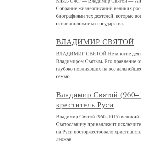
Князь Олег — Владимир Святой — Ан
Собрание жизнеописаний великих рос
биографиями тех деятелей, которые во
основоположники государства.
ВЛАДИМИР СВЯТОЙ
ВЛАДИМИР СВЯТОЙ Не многие деятели
Владимиром Святым. Его правление о
глубоко повлиявших на все дальнейшее
семью
Владимир Святой (960–1
креститель Руси
Владимир Святой (960–1015) великий 
Святославичу принадлежит исключител
на Руси восторжествовало христианст
держав