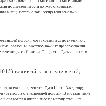
дрей Боголюбский — Иван Калита Иван Великий
сиян по справедливости должно открываться
шли в нашу историю как «собиратели земель» и
 нашей истории могут сравниться по значению с
знаменовалось множеством важных преобразований,
 течение русской жизни. Он крестил Русь и ввел ее в
015) великий князь киевский,
князь киевский, креститель Руси Князю Владимиру
ьное место в отечественной истории. В его правление
во и она вошла в число наиболее могущественных