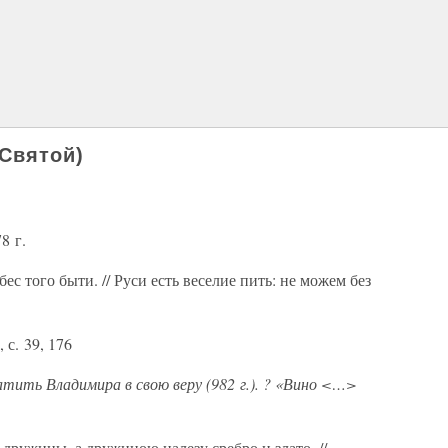
Святой)
8 г.
бес того быти. // Руси есть веселие пить: не можем без
 с. 39, 176
ить Владимира в свою веру (982 г.). ? «Вино <…>
дружины, а дружиною налезу сребро и злато. //