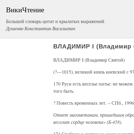
ВикиЧтение
Большой словарь цитат и крылатых выражений
Душенко Константин Васильевич
ВЛАДИМИР I (Владимир 
ВЛАДИМИР I (Владимир Святой)
(?—1015), великий князь киевский с 97
170 Руси есть веселье питье: не можем 
того быть.
? Повесть временных лет. – СПб., 1996,
Ответ магометанам, пришедшим обрат
веселит сердце человека» (Б-458).
171 Сребром и златом не имам налести 