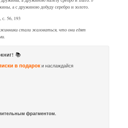
жины, а с дружиною добуду серебро и золото.
 с. 56, 193
дружинники стали жаловаться, что они едят
ми.
книг! 📚
писки в подарок
и наслаждайся
омительным фрагментом.