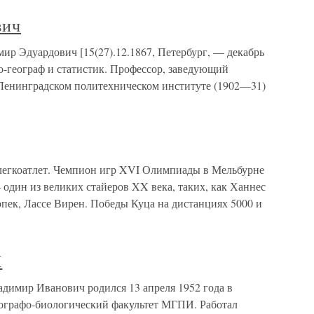
вич
р Эдуардович [15(27).12.1867, Петербург, — декабрь
о-географ и статистик. Профессор, заведующий
 Ленинградском политехническом институте (1902—31)
легкоатлет. Чемпион игр XVI Олимпиады в Мельбурне
один из великих стайеров XX века, таких, как Ханнес
пек, Лассе Вирен. Победы Куца на дистанциях 5000 и
Н
р Иванович родился 13 апреля 1952 года в
ографо-биологический факультет МГПИ. Работал