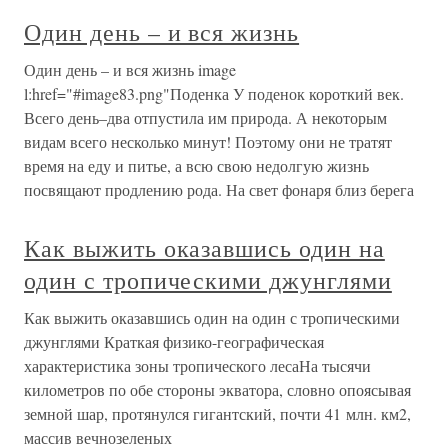
Один день – и вся жизнь
Один день – и вся жизнь image
l:href="#image83.png"Поденка У поденок короткий век.
Всего день–два отпустила им природа. А некоторым
видам всего несколько минут! Поэтому они не тратят
время на еду и питье, а всю свою недолгую жизнь
посвящают продлению рода. На свет фонаря близ берега
Как выжить оказавшись один на
один с тропическими джунглями
Как выжить оказавшись один на один с тропическими
джунглями Краткая физико-географическая
характеристика зоны тропического лесаНа тысячи
километров по обе стороны экватора, словно опоясывая
земной шар, протянулся гигантский, почти 41 млн. км2,
массив вечнозеленых