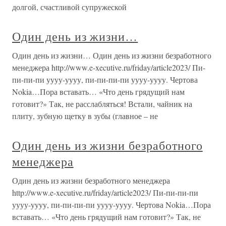
долгой, счастливой супружеской
Один день из жизни…
Один день из жизни… Один день из жизни безработного
менеджера http://www.e-xecutive.ru/friday/article2023/ Пи-
пи-пи-пи уууу-уууу, пи-пи-пи-пи уууу-уууу. Чертова
Nokia…Пора вставать… «Что день грядущий нам
готовит?» Так, не расслабляться! Встали, чайник на
плиту, зубную щетку в зубы (главное – не
Один день из жизни безработного
менеджера
Один день из жизни безработного менеджера
http://www.e-xecutive.ru/friday/article2023/ Пи-пи-пи-пи
уууу-уууу, пи-пи-пи-пи уууу-уууу. Чертова Nokia…Пора
вставать… «Что день грядущий нам готовит?» Так, не