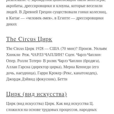
акробаты, дрессировщики и клоуны, которые веселили
людей. В Древней Греции существовали гонки колесниц,
в Китае — «человек-змея», в Египте — дрессировщики
диких
The Circus Цирк
The Circus Цирк 1928 — США (70 мин)? Произв. Уильям
Хинкли· Реж. ЧАРЛЗ ЧАПЛИН? Сцен. Чарлз Чаплин·
Опер. Ролли Тотеро· В ролях Чарлз Чаплин (бродяга),
Аллан Гарсиа (директор цирка), Мерна Кеннеди (его
дочь, наездница), Гарри Крокер (Рекс, канатоходец),
Джордж Дэйвид (фокусник), Бетти
Цирк (вид искусства)
Цирк (вид искусства) Цирк. Как вид искусства Ц.
сложился на основе трудовых процессов, народных