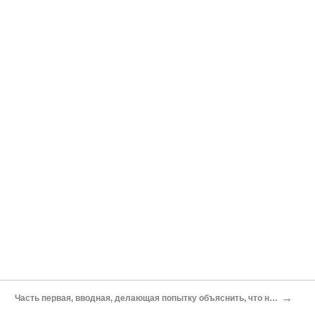
→
Часть первая, вводная, делающая попытку объяснить, что не все в этом мире так хорошо, как нам хотелось бы