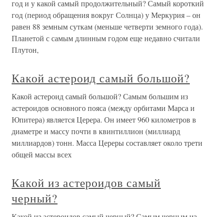
год и у какой самый продолжительный? Самый короткий
год (период обращения вокруг Солнца) у Меркурия – он
равен 88 земным суткам (меньше четверти земного года).
Планетой с самым длинным годом еще недавно считали
Плутон,
Какой астероид самый большой?
Какой астероид самый большой? Самым большим из
астероидов основного пояса (между орбитами Марса и
Юпитера) является Церера. Он имеет 960 километров в
диаметре и массу почти в квинтиллион (миллиард
миллиардов) тонн. Масса Цереры составляет около трети
общей массы всех
Какой из астероидов самый
черный?
Какой из астероидов самый черный? Самым черным из