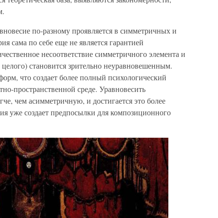
м.
авновесие по-разному проявляется в симметричных и
я сама по себе еще не является гарантией
чественное несоответствие симметричного элемента и
и целого) становится зрительно неуравновешенным.
 форм, что создает более полный психологический
тно-пространственной среде. Уравновесить
че, чем асимметричную, и достигается это более
рия уже создает предпосылки для композиционного