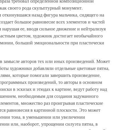
браза требовал определенной композиционной
 как своего рода скульптурный монумент.
 откинувшаяся назад фигура мальчика, сидящего на
оздает большое равновесие всех элементов и частей
и нарушая ее, вводя сильное движение и нейтрализуя
трастным цветом, художник достигает необычайного
рмонии, большой эмоциональности при пластически
 в замысле авторов тех или иных произведений. Может
аботы художники добавляли отдельные цветовые пятна,
алями, которые помогали завершить произведение,
я программных произведений, то авторы в основном
ски в эскизах и этюдах к картине, ведут работу над
шением, необходимым для создания задуманного
элементов, множество раз проигрывая пластические
тся равновесия в картинной плоскости. Это может
лении тона, в уменьшении или увеличении
нии или, наоборот, упрощении силуэта пятна, в