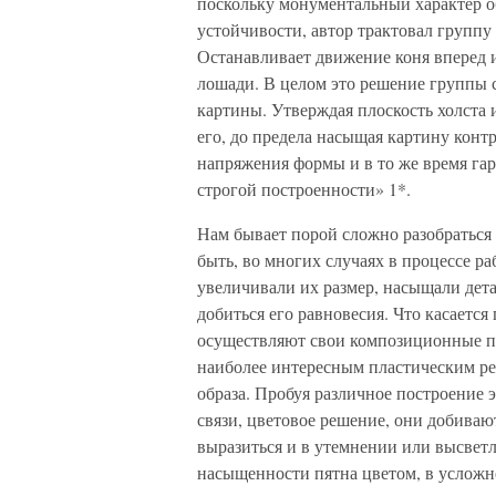
поскольку монументальный характер о
устойчивости, автор трактовал группу
Останавливает движение коня вперед и
лошади. В целом это решение группы с
картины. Утверждая плоскость холста 
его, до предела насыщая картину кон
напряжения формы и в то же время га
строгой построенности» 1*.
Нам бывает порой сложно разобраться
быть, во многих случаях в процессе р
увеличивали их размер, насыщали дет
добиться его равновесия. Что касаетс
осуществляют свои композиционные пои
наиболее интересным пластическим ре
образа. Пробуя различное построение 
связи, цветовое решение, они добиваю
выразиться и в утемнении или высвет
насыщенности пятна цветом, в усложне