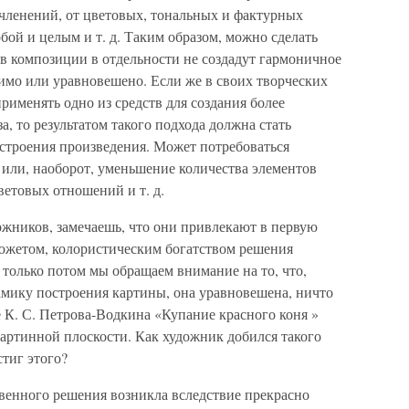
членений, от цветовых, тональных и фактурных
ой и целым и т. д. Таким образом, можно сделать
нов композиции в отдельности не создадут гармоничное
симо или уравновешено. Если же в своих творческих
рименять одно из средств для создания более
, то результатом такого подхода должна стать
строения произведения. Может потребоваться
 или, наоборот, уменьшение количества элементов
етовых отношений и т. д.
жников, замечаешь, что они привлекают в первую
южетом, колористическим богатством решения
 только потом мы обращаем внимание на то, что,
амику построения картины, она уравновешена, ничто
те К. С. Петрова-Водкина «Купание красного коня »
 картинной плоскости. Как художник добился такого
тиг этого?
твенного решения возникла вследствие прекрасно