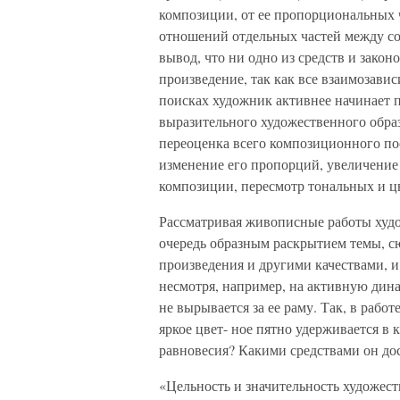
композиции, от ее пропорциональных 
отношений отдельных частей между соб
вывод, что ни одно из средств и зако
произведение, так как все взаимозави
поисках художник активнее начинает п
выразительного художественного образа
переоценка всего композиционного по
изменение его пропорций, увеличение
композиции, пересмотр тональных и цв
Рассматривая живописные работы худо
очередь образным раскрытием темы, с
произведения и другими качествами, и
несмотря, например, на активную дин
не вырывается за ее раму. Так, в рабо
яркое цвет- ное пятно удерживается в
равновесия? Какими средствами он дос
«Цельность и значительность художес