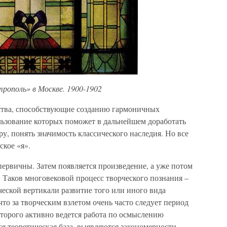
рополь» в Москве. 1900-1902
ства, способствующие созданию гармоничных
ьзование которых поможет в дальнейшем доработать
у, понять значимость классического наследия. Но все
ское «я».
 первичны. Затем появляется произведение, а уже потом
. Таков многовековой процесс творческого познания –
ческой вертикали развитие того или иного вида
то за творческим взлетом очень часто следует период
которого активно ведется работа по осмыслению
 теоретическая база, выявляются закономерности,