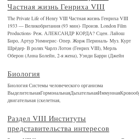
Частная жизнь Генриха VIII
The Private Life of Henry VIII Частная жизнь Генриха VIII
1933 — Великобритания (93 мин)· Произв. London Film
Productions· Реж. АЛЕКСАНДР КОРДА? Сцен. Лайош
Биро, Артур Уимнерис· Опер. Жорж Периналь· Муз. Курт
Шрёдер· В ролях Чарлз Лотон (Генрих VIII), Мерль
Оберон (Анна Болейн, 2-я жена), Уэнди Барри (Джейн
Биология
Биология Системы человеческого организма
ВыделительнаяГормональнаяДыхательнаяИммуннаяКровооб
двигательная (скелетная,
Раздел VIII Институты
представительства интересов