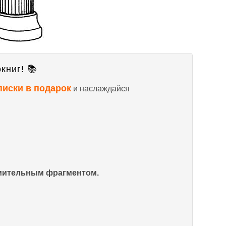
книг! 📚
писки в подарок
и наслаждайся
омительным фрагментом.