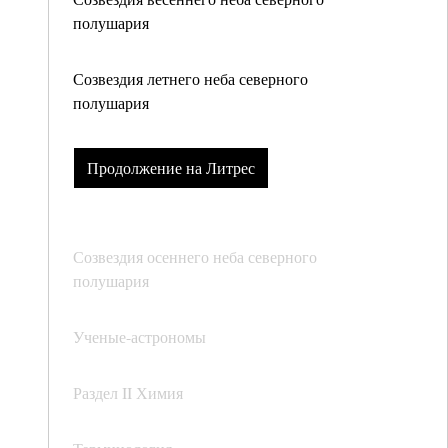
полушария
Созвездия летнего неба северного
полушария
Продолжение на Литрес
Созвездия осеннего неба северного
полушария
Ученые-астрономы
Раздел II Химия