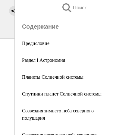
Поиск
Содержание
Предисловие
Раздел I Астрономия
Планеты Солнечной системы
Спутники планет Солнечной системы
Созвездия зимнего неба северного
полушария
Созвездия весеннего неба северного