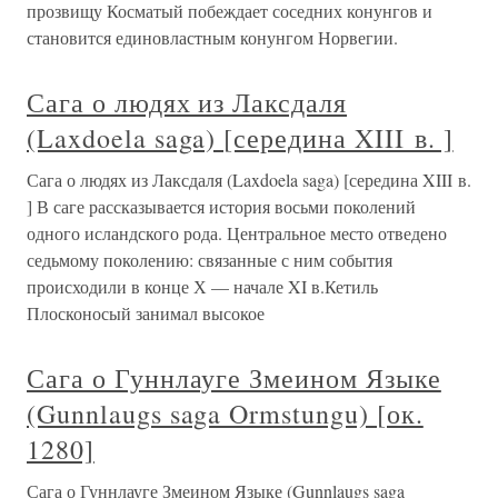
прозвищу Косматый побеждает соседних конунгов и
становится единовластным конунгом Норвегии.
Сага о людях из Лаксдаля
(Laxdoela saga) [середина XIII в. ]
Сага о людях из Лаксдаля (Laxdoela saga) [середина XIII в.
] В саге рассказывается история восьми поколений
одного исландского рода. Центральное место отведено
седьмому поколению: связанные с ним события
происходили в конце Х — начале XI в.Кетиль
Плосконосый занимал высокое
Сага о Гуннлауге Змеином Языке
(Gunnlaugs saga Ormstungu) [ок.
1280]
Сага о Гуннлауге Змеином Языке (Gunnlaugs saga