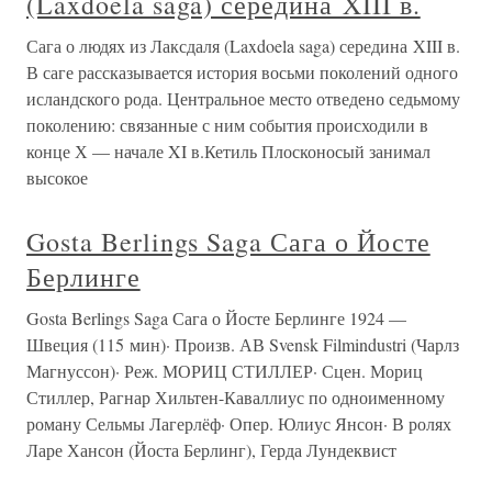
(Laxdoela saga) середина XIII в.
Сага о людях из Лаксдаля (Laxdoela saga) середина XIII в.
В саге рассказывается история восьми поколений одного
исландского рода. Центральное место отведено седьмому
поколению: связанные с ним события происходили в
конце Х — начале XI в.Кетиль Плосконосый занимал
высокое
Gosta Berlings Saga Сага о Йосте
Берлинге
Gosta Berlings Saga Сага о Йосте Берлинге 1924 —
Швеция (115 мин)· Произв. АВ Svensk Filmindustri (Чарлз
Магнуссон)· Реж. МОРИЦ СТИЛЛЕР· Сцен. Мориц
Стиллер, Рагнар Хильтен-Каваллиус по одноименному
роману Сельмы Лагерлёф· Опер. Юлиус Янсон· В ролях
Ларе Хансон (Йоста Берлинг), Герда Лундеквист