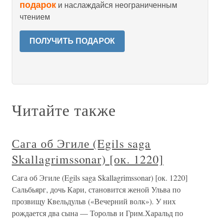
подарок
и наслаждайся неограниченным
чтением
ПОЛУЧИТЬ ПОДАРОК
Читайте также
Сага об Эгиле (Egils saga
Skallagrimssonar) [ок. 1220]
Сага об Эгиле (Egils saga Skallagrimssonar) [ок. 1220]
Сальбьярг, дочь Кари, становится женой Ульва по
прозвищу Квельдульв («Вечерний волк»). У них
рождается два сына — Торольв и Грим.Харальд по