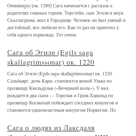
Ormstungu) [ок. 1280] Сага начинается с рассказа о
родителях главных героев. Торстейн, сын Эгиля и внук
Скаллагрима, жил в Городище. Человек он был умный и
достойный, все любили его. Как-то раз он приютил у
себя одного норвежца. Тот очень
Сага об Эгиле (Egils saga
skallagrimssonar) ок. 1220
Сага об Эгиле (Egils saga skallagrimssonar) ок. 1220
Сальбьярг, дочь Кари, становится женой Ульва по
прозвищу Квельдульв («Вечерний волк»). У них
рождается два сына — Торольв и Грим.Харальд по
прозвищу Косматый побеждает соседних конунгов и
становится единовластным конунгом Норвегии. По
Сага о людях из Лаксдаля