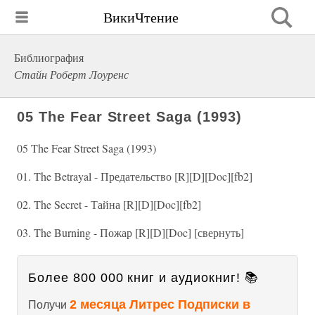
ВикиЧтение
Библиография
Стайн Роберт Лоуренс
05 The Fear Street Saga (1993)
05 The Fear Street Saga (1993)
01. The Betrayal - Предательство [R][D][Doc][fb2]
02. The Secret - Тайна [R][D][Doc][fb2]
03. The Burning - Пожар [R][D][Doc] [свернуть]
Более 800 000 книг и аудиокниг! 📚
2 месяца Литрес Подписки в
Получи