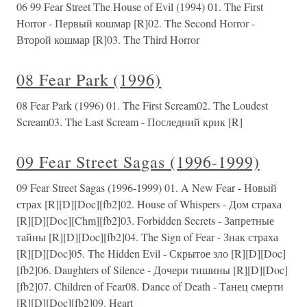
06 99 Fear Street The House of Evil (1994) 01. The First
Horror - Первый кошмар [R]02. The Second Horror -
Второй кошмар [R]03. The Third Horror
08 Fear Park (1996)
08 Fear Park (1996) 01. The First Scream02. The Loudest
Scream03. The Last Scream - Последний крик [R]
09 Fear Street Sagas (1996-1999)
09 Fear Street Sagas (1996-1999) 01. A New Fear - Новый
страх [R][D][Doc][fb2]02. House of Whispers - Дом страха
[R][D][Doc][Chm][fb2]03. Forbidden Secrets - Запретные
тайны [R][D][Doc][fb2]04. The Sign of Fear - Знак страха
[R][D][Doc]05. The Hidden Evil - Скрытое зло [R][D][Doc]
[fb2]06. Daughters of Silence - Дочери тишины [R][D][Doc]
[fb2]07. Children of Fear08. Dance of Death - Танец смерти
[R][D][Doc][fb2]09. Heart