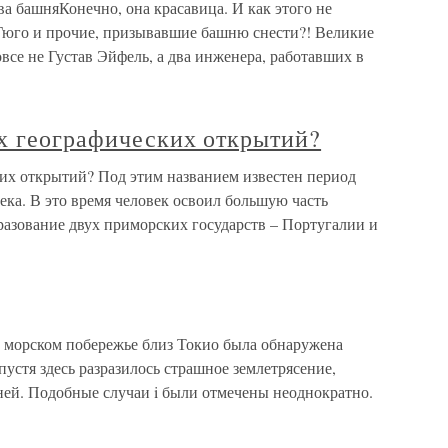
 башняКонечно, она красавица. И как этого не
Гюго и прочие, призывавшие башню снести?! Великие
е не Густав Эйфель, а два инженера, работавших в
их географических открытий?
ких открытий? Под этим названием известен период
ека. В это время человек освоил большую часть
разование двух приморских государств – Португалии и
а морском побережье близ Токио была обнаружена
спустя здесь разразилось страшное землетрясение,
ней. Подобные случаи i были отмечены неоднократно.