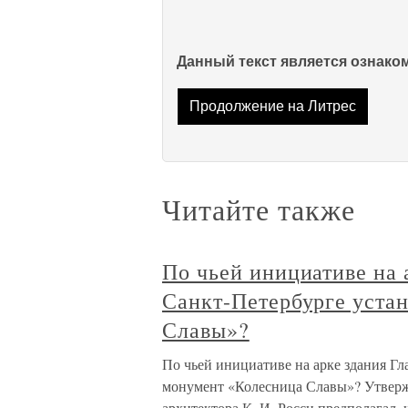
Данный текст является ознак
Продолжение на Литрес
Читайте также
По чьей инициативе на 
Санкт-Петербурге уста
Славы»?
По чьей инициативе на арке здания Гл
монумент «Колесница Славы»? Утверж
архитектора К. И. Росси предполагал, 