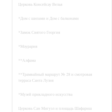
Церковь Консейсау Велья
*Дом с шипами и Дом с балконами
*Замок Святого Георгия
*Моурария
**Алфама
**Трамвайный маршрут № 28 и смотровая
терраса Санта Лузия
*Музей прикладного искусства
Церковь Сан Мигуэл и площадь Шафариш