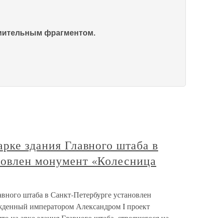
омительным фрагментом.
арке здания Главного штаба в
новлен монумент «Колесница
авного штаба в Санкт-Петербурге установлен
денный императором Александром I проект
что на арке здания Главного штаба, строящегося на