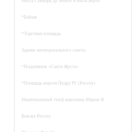
Носса Сеньора ду Монте и Вила Берта
*Байша
*Торговая площадь
Здание муниципального совета
*Подъёмник «Санта Жуста»
*Площадь короля Педру IV (Россиу)
Национальный театр королевы Марии II
Вокзал Россиу