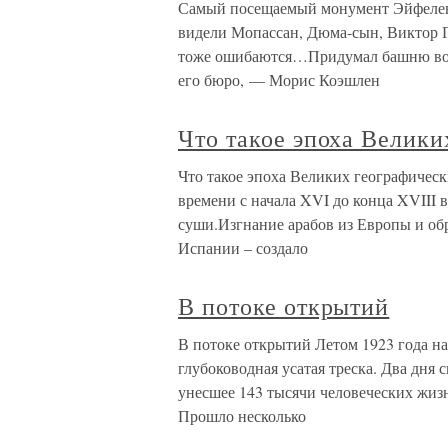
Самый посещаемый монумент Эйфелева
видели Мопассан, Дюма-сын, Виктор 
тоже ошибаются…Придумал башню вовс
его бюро, — Морис Коэшлен
Что такое эпоха Велик
Что такое эпоха Великих географичес
времени с начала XVI до конца XVIII в
суши.Изгнание арабов из Европы и об
Испании – создало
В потоке открытий
В потоке открытий Летом 1923 года н
глубоководная усатая треска. Два дня 
унесшее 143 тысячи человеческих жиз
Прошло несколько