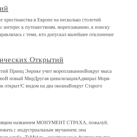
тий
 христианства в Европе на несколько столетий
гас интерес к путешествиям, мореплаванию, к поиску
равлялась с теми, кто допускал малейшее отклонение
фических Открытий
ытий Принц Энрике учит мореплаваниюВокруг мыса
диюВ новый МирДругая цивилизацияАдмирал Моря-
к открыт!С видом на два океанаВокруг Старого
ящим названием МОНУМЕНТ СТРАХА, пожалуй,
ровать с индустриальным звучанием; она
таев клуба «TaMtAm», участвовала в фестивалях тех