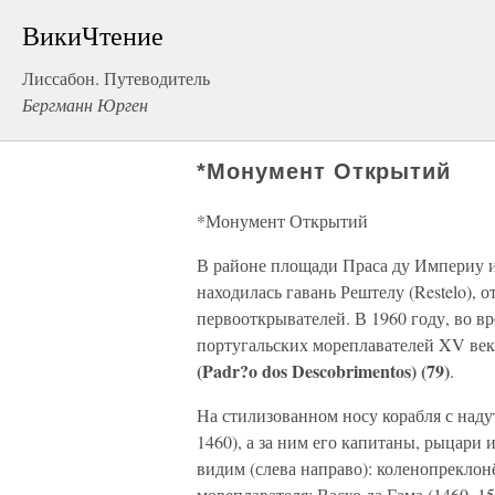
ВикиЧтение
Лиссабон. Путеводитель
Бергманн Юрген
*Монумент Открытий
*Монумент Открытий
В районе площади Праса ду Империу и
находилась гавань Рештелу (Restelo), 
первооткрывателей. В 1960 году, во вр
португальских мореплавателей XV ве
(Padr?o dos Descobrimentos) (79)
.
На стилизованном носу корабля с над
1460), а за ним его капитаны, рыцари
видим (слева направо): коленопреклон
мореплавателя; Васко да Гама (1460–1