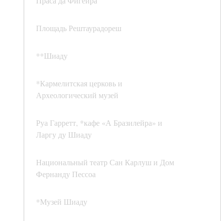
Праса да Фигейра
Площадь Рештаурадореш
**Шиаду
*Кармелитская церковь и
Археологический музей
Руа Гарретт, *кафе «А Бразилейра» и
Ларгу ду Шиаду
Национальный театр Сан Карлуш и Дом
Фернанду Пессоа
*Музей Шиаду