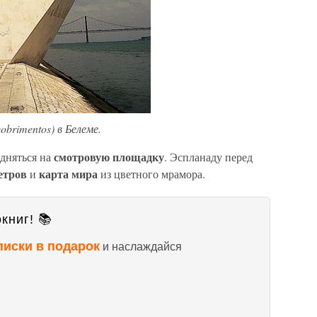
brimentos) в Белеме.
смотровую площадку
дняться на
. Эспланаду перед
етров
карта мира
и
из цветного мрамора.
книг! 📚
писки в подарок
и наслаждайся