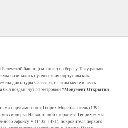
 Белемской башни (см. ниже) на берегу Тежу раньше
откуда начинались путешествия португальских
емена диктатуры Салазара, на этом месте в честь
*Монумент Открытий
ка был воздвигнут 54-метровый
утыми парусами стоит Генрих Мореплаватель (1394–
 и миссионеры. На восточной стороне за Генрихом мы
ённого Афонсу V (1432–1481), покровителя первого
524), открывшего морской путь в Индию; Педру