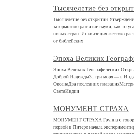
Тысячелетие без откры
Тысячелетие без открытий Утверждение
затормозило развитие науки, как-то у
новых стран. Инквизиция жестоко расп
от библейских
Эпоха Великих Геогра
Эпоха Великих Географических Откр
Доброй НадеждыЗа три моря — в Ин
ОкеанаДва последних плаванияМатери
СветаИндии
МОНУМЕНТ СТРАХА
МОНУМЕНТ СТРАХА Группа с говор
первой в Питере начала эксперименти
принадлежала к первой волне завсегда