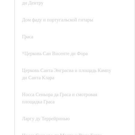
ди Дентру
Дом фаду и португальской гитары
Граса
*Церковь Сан Висенте ди Фора
Церковь Санта Энграсиа и площадь Кампу
ди Санта Клара
Носса Сеньора да Граса и смотровая
площадка Граса
Ларгу ду Террейринью