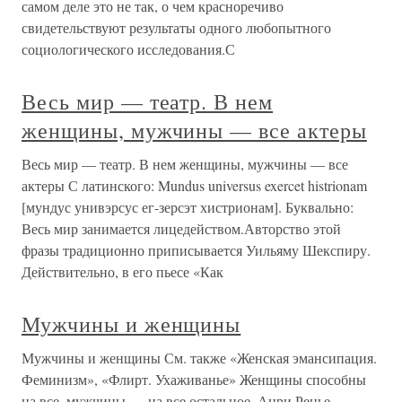
самом деле это не так, о чем красноречиво
свидетельствуют результаты одного любопытного
социологического исследования.С
Весь мир — театр. В нем
женщины, мужчины — все актеры
Весь мир — театр. В нем женщины, мужчины — все
актеры С латинского: Mundus universus exercet histrionam
[мундус унивэрсус ег-зерсэт хистрионам]. Буквально:
Весь мир занимается лицедейством.Авторство этой
фразы традиционно приписывается Уильяму Шекспиру.
Действительно, в его пьесе «Как
Мужчины и женщины
Мужчины и женщины См. также «Женская эмансипация.
Феминизм», «Флирт. Ухаживанье» Женщины способны
на все, мужчины — на все остальное. Анри Ренье