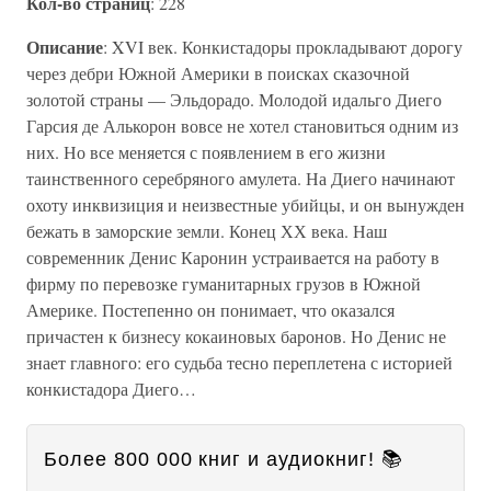
Кол-во страниц
: 228
Описание
: XVI век. Конкистадоры прокладывают дорогу
через дебри Южной Америки в поисках сказочной
золотой страны — Эльдорадо. Молодой идальго Диего
Гарсия де Алькорон вовсе не хотел становиться одним из
них. Но все меняется с появлением в его жизни
таинственного серебряного амулета. На Диего начинают
охоту инквизиция и неизвестные убийцы, и он вынужден
бежать в заморские земли. Конец ХХ века. Наш
современник Денис Каронин устраивается на работу в
фирму по перевозке гуманитарных грузов в Южной
Америке. Постепенно он понимает, что оказался
причастен к бизнесу кокаиновых баронов. Но Денис не
знает главного: его судьба тесно переплетена с историей
конкистадора Диего…
Более 800 000 книг и аудиокниг! 📚