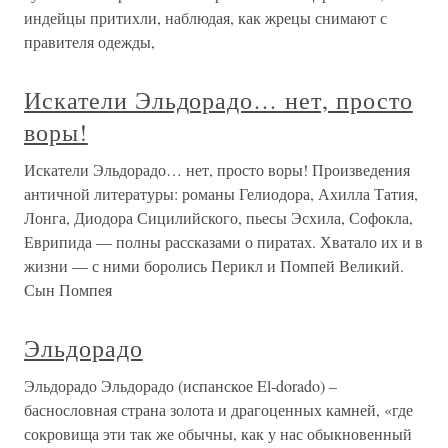
индейцы притихли, наблюдая, как жрецы снимают с
правителя одежды,
Искатели Эльдорадо… нет, просто
воры!
Искатели Эльдорадо… нет, просто воры! Произведения
античной литературы: романы Гелиодора, Ахилла Татия,
Лонга, Диодора Сицилийского, пьесы Эсхила, Софокла,
Еврипида — полны рассказами о пиратах. Хватало их и в
жизни — с ними боролись Перикл и Помпей Великий.
Сын Помпея
Эльдорадо
Эльдорадо Эльдорадо (испанское El-dorado) –
баснословная страна золота и драгоценных камней, «где
сокровища эти так же обычны, как у нас обыкновенный