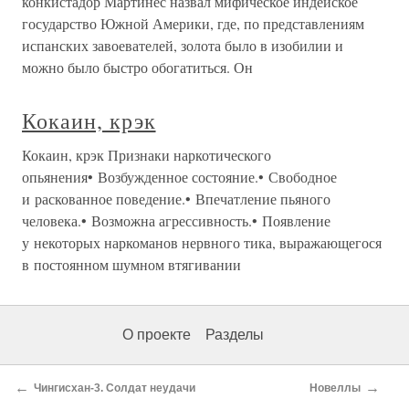
конкистадор Мартинес назвал мифическое индейское
государство Южной Америки, где, по представлениям
испанских завоевателей, золота было в изобилии и
можно было быстро обогатиться. Он
Кокаин, крэк
Кокаин, крэк Признаки наркотического
опьянения• Возбужденное состояние.• Свободное
и раскованное поведение.• Впечатление пьяного
человека.• Возможна агрессивность.• Появление
у некоторых наркоманов нервного тика, выражающегося
в постоянном шумном втягивании
О проекте
Разделы
←
→
Чингисхан-3. Солдат неудачи
Новеллы