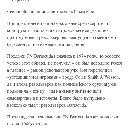
• европейские «пистолетные» 9х19 мм Para.
При практически одинаковом калибре габариты и
конструкция гильз этих патронов весьма различны,
поэтому новый револьвер был выпущен со сменными
барабанами под каждый тип патронов.
Продажи FN Barracuda начались в 1974 году, но особого
успеха этот образец не получил – он был довольно тяжел,
а главное – рынок револьверов уже был переполнен
«устоявшимися игроками» вроде Colt и Smith & Wesson,
да и эпоха револьверов как полицейского оружия уже
подходила к концу – им на смену активно шли
самозарядные пистолеты. Всего было выпущено
несколько тысяч револьверов Barracuda.
Производство револьверов FN Barracuda закончилось в
начале 1980-х годов.