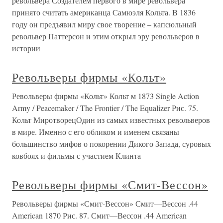
револьвера Создателем первого в мире револьвера
принято считать американца Самюэля Кольта. В 1836
году он предъявил миру свое творение – капсюльный
револьвер Паттерсон и этим открыл эру револьверов в
истории
Револьверы фирмы «Кольт»
Револьверы фирмы «Кольт» Кольт м 1873 Single Action
Army / Peacemaker / The Frontier / The Equalizer Рис. 75.
Кольт МиротворецОдин из самых известных револьверов
в мире. Именно с его обликом и именем связаны
большинство мифов о покорении Дикого Запада, суровых
ковбоях и фильмы с участием Клинта
Револьверы фирмы «Смит-Вессон»
Револьверы фирмы «Смит-Вессон» Смит—Вессон .44
American 1870 Рис. 87. Смит—Вессон .44 American