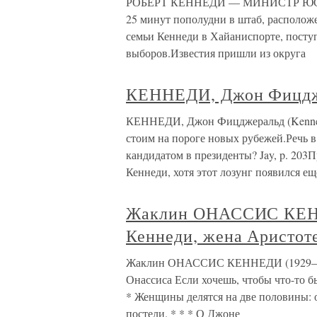
РОБЕРТ КЕННЕДИ — МИНИСТР ЮСТИЦ
25 минут пополудни в штаб, располож
семьи Кеннеди в Хайаниспорте, посту
выборов.Известия пришли из округа
КЕННЕДИ, Джон Фицдж
КЕННЕДИ, Джон Фицджеральд (Kennedy
стоим на пороге новых рубежей.Речь 
кандидатом в президенты? Jay, p. 203
Кеннеди, хотя этот лозунг появился ещ
Жаклин ОНАССИС КЕНН
Кеннеди, жена Аристот
Жаклин ОНАССИС КЕННЕДИ (1929–199
Онассиса Если хочешь, чтобы что-то бы
* Женщины делятся на две половины: о
постели. * * * О Джоне