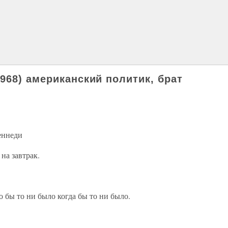
968) американский политик, брат
еннеди
на завтрак.
о бы то ни было когда бы то ни было.