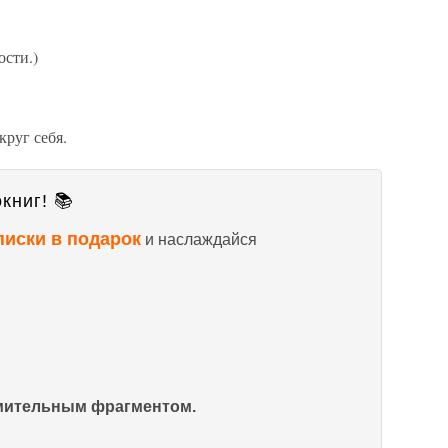
ости.)
руг себя.
книг! 📚
писки в подарок
и наслаждайся
омительным фрагментом.