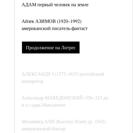
АДАМ первый человек на земле
Айзек АЗИМОВ (1920–1992)
американский писатель-фантаст
Продолжение на Литрес
АЛЕКСАНДР I (1777–1825) российский
император
Александр МАКЕДОНСКИЙ (356–323 до
н.э.) царь Македонии
Мохаммед АЛИ (Кассиус Клей) (р. 1942)
американский боксер