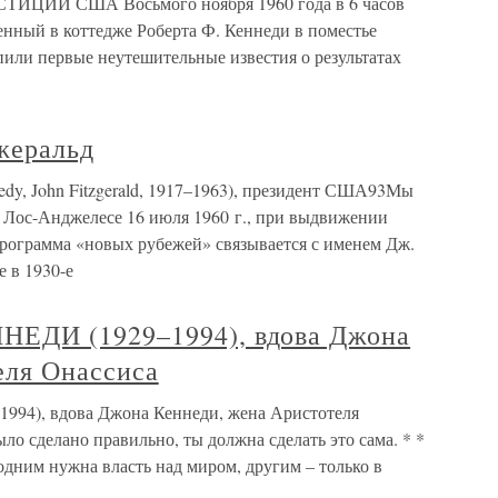
ИИ США Восьмого ноября 1960 года в 6 часов
енный в коттедже Роберта Ф. Кеннеди в поместье
пили первые неутешительные известия о результатах
еральд
, John Fitzgerald, 1917–1963), президент США93Мы
в Лос-Анджелесе 16 июля 1960 г., при выдвижении
Программа «новых рубежей» связывается с именем Дж.
е в 1930-е
ЕДИ (1929–1994), вдова Джона
еля Онассиса
4), вдова Джона Кеннеди, жена Аристотеля
ло сделано правильно, ты должна сделать это сама. * *
дним нужна власть над миром, другим – только в