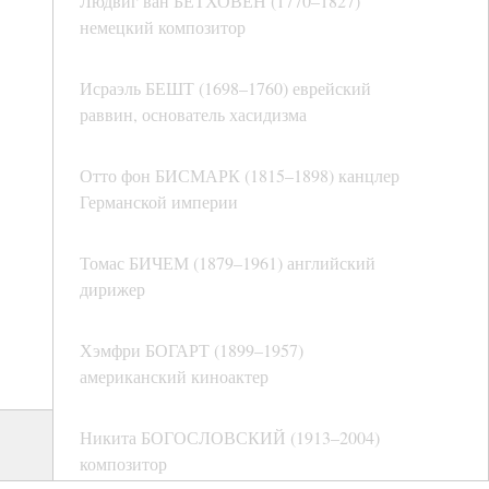
Людвиг ван БЕТХОВЕН (1770–1827)
немецкий композитор
Исраэль БЕШТ (1698–1760) еврейский
раввин, основатель хасидизма
Отто фон БИСМАРК (1815–1898) канцлер
Германской империи
Томас БИЧЕМ (1879–1961) английский
дирижер
Хэмфри БОГАРТ (1899–1957)
американский киноактер
Никита БОГОСЛОВСКИЙ (1913–2004)
композитор