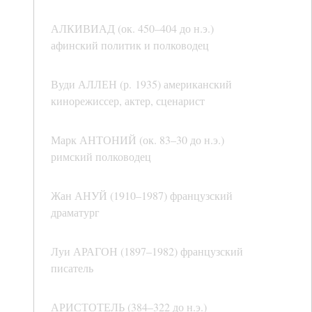
АЛКИВИАД (ок. 450–404 до н.э.)
афинский политик и полководец
Вуди АЛЛЕН (р. 1935) американский
кинорежиссер, актер, сценарист
Марк АНТОНИЙ (ок. 83–30 до н.э.)
римский полководец
Жан АНУЙ (1910–1987) французский
драматург
Луи АРАГОН (1897–1982) французский
писатель
АРИСТОТЕЛЬ (384–322 до н.э.)