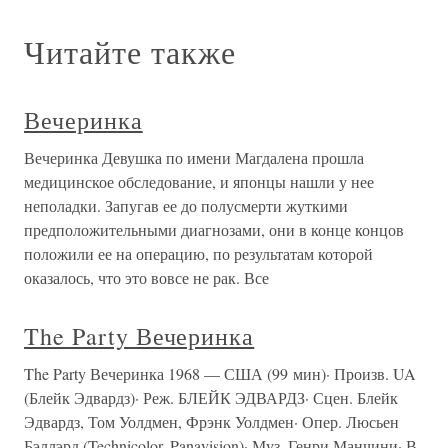
Читайте также
Вечеринка
Вечеринка Девушка по имени Магдалена прошла
медицинское обследование, и японцы нашли у нее
неполадки. Запугав ее до полусмерти жуткими
предположительными диагнозами, они в конце концов
положили ее на операцию, по результатам которой
оказалось, что это вовсе не рак. Все
The Party Вечеринка
The Party Вечеринка 1968 — США (99 мин)· Произв. UA
(Блейк Эдвардз)· Реж. БЛЕЙК ЭДВАРДЗ· Сцен. Блейк
Эдвардз, Том Уолдмен, Фрэнк Уолдмен· Опер. Люсьен
Бэллэрд (Technicolor, Panavision)· Муз. Генри Манчини· В