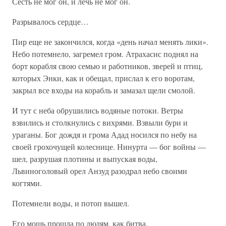
Сесть не мог он, и лечь не мог он.
Разрывалось сердце…
Пир еще не закончился, когда «день начал менять лики».
Небо потемнело, загремел гром. Атрахасис поднял на
борт корабля свою семью и работников, зверей и птиц,
которых Энки, как и обещал, прислал к его воротам,
закрыл все входы на корабль и замазал щели смолой.
И тут с неба обрушились водяные потоки. Ветры
взвились и столкнулись с вихрями. Взвыли бури и
ураганы. Бог дождя и грома Адад носился по небу на
своей грохочущей колеснице. Нинурта — бог войны —
шел, разрушая плотины и выпуская воды,
Львиноголовый орел Анзуд разодрал небо своими
когтями.
Потемнели воды, и потоп вышел.
Его мощь прошла по людям, как битва.