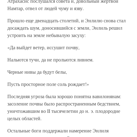
Атрахасис послушался совета и, довольный жертвой
Намтар, отвел от людей чуму и язву.
Прошло еще двенадцать столетий, и Энлилю снова стал
досаждать шум, доносившийся с земли, Энлиль решил
устроить на земле небывалую засуху:
«Да выйдет ветер, иссушит почву,
Нальются тучи, да не прольются ливнем.
Черные нивы да будут белы,
Пусть просторное поле соль рождает!»
Последняя угроза была хорошо понятна вавилонянам:
засоление почвы было распространенным бедствием,
уничтожавшим во II тысячелетии до н. э. плодородие
целых областей.
Остальные боги поддержали намерение Энлиля