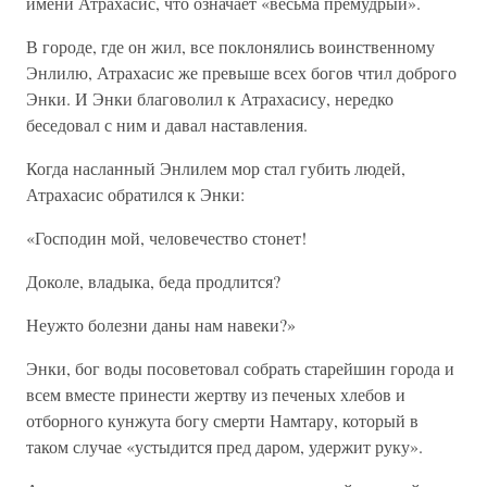
имени Атрахасис, что означает «весьма премудрый».
В городе, где он жил, все поклонялись воинственному
Энлилю, Атрахасис же превыше всех богов чтил доброго
Энки. И Энки благоволил к Атрахасису, нередко
беседовал с ним и давал наставления.
Когда насланный Энлилем мор стал губить людей,
Атрахасис обратился к Энки:
«Господин мой, человечество стонет!
Доколе, владыка, беда продлится?
Неужто болезни даны нам навеки?»
Энки, бог воды посоветовал собрать старейшин города и
всем вместе принести жертву из печеных хлебов и
отборного кунжута богу смерти Намтару, который в
таком случае «устыдится пред даром, удержит руку».