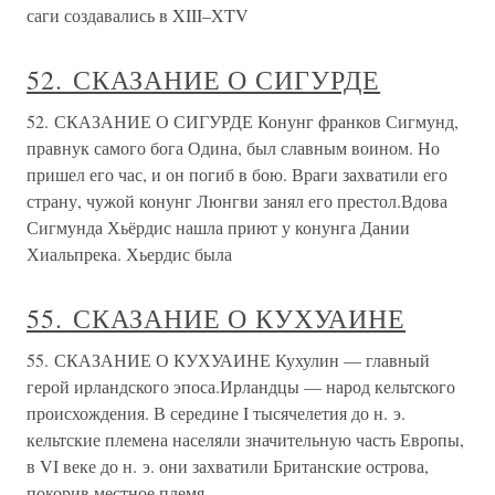
саги создавались в XIII–XTV
52. СКАЗАНИЕ О СИГУРДЕ
52. СКАЗАНИЕ О СИГУРДЕ Конунг франков Сигмунд,
правнук самого бога Одина, был славным воином. Но
пришел его час, и он погиб в бою. Враги захватили его
страну, чужой конунг Люнгви занял его престол.Вдова
Сигмунда Хьёрдис нашла приют у конунга Дании
Хиальпрека. Хьердис была
55. СКАЗАНИЕ О КУХУАИНЕ
55. СКАЗАНИЕ О КУХУАИНЕ Кухулин — главный
герой ирландского эпоса.Ирландцы — народ кельтского
происхождения. В середине I тысячелетия до н. э.
кельтские племена населяли значительную часть Европы,
в VI веке до н. э. они захватили Британские острова,
покорив местное племя