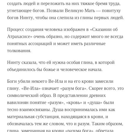
создать людей и переложить на них тяжкое бремя труда,
угнетающее богов. Позвали Великую Мать — повитуху
богов Нинту, чтобы она слепила из глины первых людей.
Процесс создания человека изображен в «Сказании об
Атрахасисе» очень образно, но содержит много не всегда
понятных ассоциаций и может иметь различные
толкования.
Нинту сказала, что ей нужна особая глина, в которой
объединилось бы божье и человеческое начала.
Боги убили некоего Ве-Ила и на его крови замесили
глину. «Ве-Ила» означает «разум бога». Скорее всего, это
символический образ. В представлении древних
вавилонян понятие «разум», «кровь» и «душа» были
тесно взаимосвязаны. Душа воспринималась ими как
материальная субстанция, находящаяся в крови, и
обозначалась тем же словом, что и разум. Таким образом,
глина, замешанная на крови «разума бога», обретала