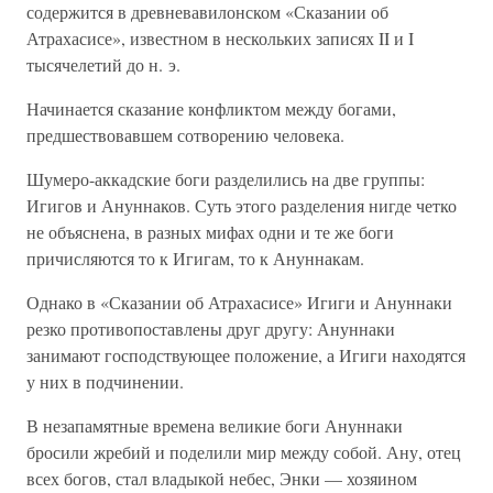
содержится в древневавилонском «Сказании об
Атрахасисе», известном в нескольких записях II и I
тысячелетий до н. э.
Начинается сказание конфликтом между богами,
предшествовавшем сотворению человека.
Шумеро-аккадские боги разделились на две группы:
Игигов и Ануннаков. Суть этого разделения нигде четко
не объяснена, в разных мифах одни и те же боги
причисляются то к Игигам, то к Ануннакам.
Однако в «Сказании об Атрахасисе» Игиги и Ануннаки
резко противопоставлены друг другу: Ануннаки
занимают господствующее положение, а Игиги находятся
у них в подчинении.
В незапамятные времена великие боги Ануннаки
бросили жребий и поделили мир между собой. Ану, отец
всех богов, стал владыкой небес, Энки — хозяином