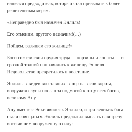
нашелся предводитель, который стал призывать к более
решительным мерам:
«Неправедно был назначен Энлиль!
Его отменим, другого назначим!(…)
Пойдем, разыщем его жилище!»
Боги сожгли свои орудия труда — корзины и лопаты — и
грозной толпой направились к жилищу Энлиля.
Недовольство превратилось в восстание.
Энлиль, завидев восставших, запер на засов ворота,
вооружил слуг и послал за подмогой к отцу всех богов,
великому Ану.
Ану вместе с Энки явился к Энлилю, и три великих бога
стали совещаться. Энлиль предложил выслать навстречу
восставшим вооруженную силу: