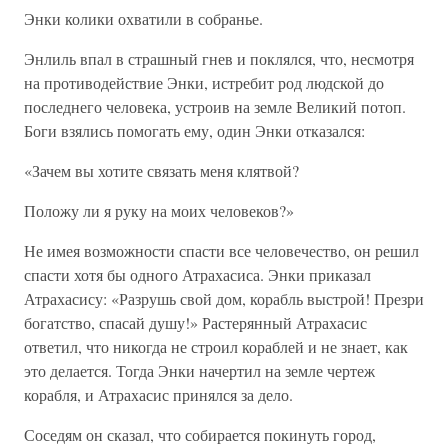
Энки колики охватили в собранье.
Энлиль впал в страшный гнев и поклялся, что, несмотря
на противодействие Энки, истребит род людской до
последнего человека, устроив на земле Великий потоп.
Боги взялись помогать ему, один Энки отказался:
«Зачем вы хотите связать меня клятвой?
Положу ли я руку на моих человеков?»
Не имея возможности спасти все человечество, он решил
спасти хотя бы одного Атрахасиса. Энки приказал
Атрахасису: «Разрушь свой дом, корабль выстрой! Презри
богатство, спасай душу!» Растерянный Атрахасис
ответил, что никогда не строил кораблей и не знает, как
это делается. Тогда Энки начертил на земле чертеж
корабля, и Атрахасис принялся за дело.
Соседям он сказал, что собирается покинуть город,