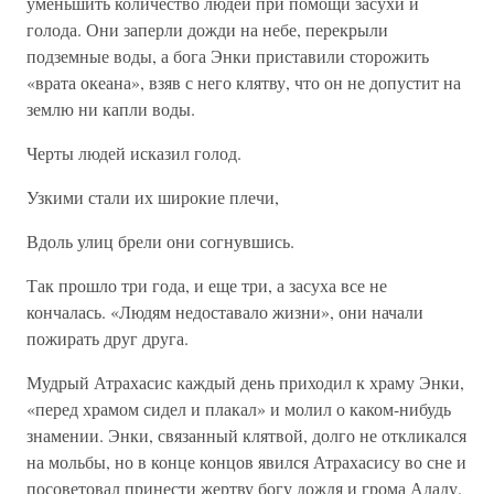
уменьшить количество людей при помощи засухи и
голода. Они заперли дожди на небе, перекрыли
подземные воды, а бога Энки приставили сторожить
«врата океана», взяв с него клятву, что он не допустит на
землю ни капли воды.
Черты людей исказил голод.
Узкими стали их широкие плечи,
Вдоль улиц брели они согнувшись.
Так прошло три года, и еще три, а засуха все не
кончалась. «Людям недоставало жизни», они начали
пожирать друг друга.
Мудрый Атрахасис каждый день приходил к храму Энки,
«перед храмом сидел и плакал» и молил о каком-нибудь
знамении. Энки, связанный клятвой, долго не откликался
на мольбы, но в конце концов явился Атрахасису во сне и
посоветовал принести жертву богу дождя и грома Ададу.