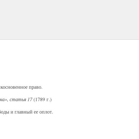
икосновенное право.
ина», статья 17
(1789 г.)
боды и главный ее оплот.