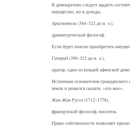
В демократиях следует щадить состоят
имущество, но и доходы.
Аристотель
(384–322 до н. э.),
древнегреческий философ
Если будет опасно приобретать имущест
Гиперид
(390–322 до н. э.),
оратор, один из вождей афинской дем
Истинным основателем гражданского о
земли и решился сказать: «это мое».
Жан Жак Руссо
(1712–1778),
французский философ, писатель
Право собственности позволяет прилеж