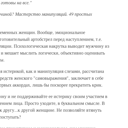
готовы на все."
жчиной? Мастерство манипуляций. 49 простых
ременных женщин. Вообще, эмоциональное
отовительный артобстрел перед наступлением, т.е.
ляции. Психологическая накрутка выводит мужчину из
 и мешает мыслить логически, объективно оценивать
ы.
 истерикой, как и манипуляция слезами, рассчитана
редств женского "самовыражения", заключает в себе
первых аккордах, лишь бы поскорее прекратить крик.
ину и не поддерживайте ее истерику своим участием в
нием лица. Просто уходите, в буквальном смысле. В
 к другу...к другой женщине. Не позволяйте втянуть
 поступать?