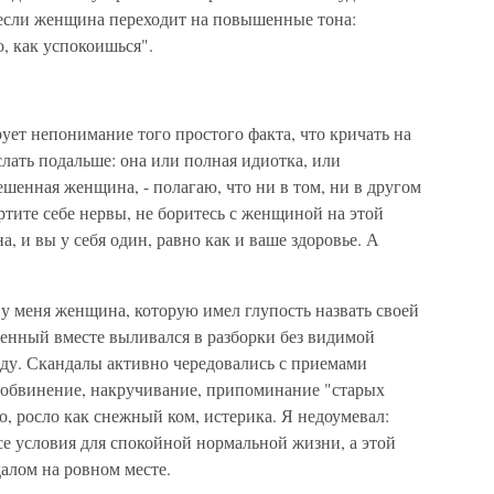
 если женщина переходит на повышенные тона:
о, как успокоишься".
ет непонимание того простого факта, что кричать на
слать подальше: она или полная идиотка, или
шенная женщина, - полагаю, что ни в том, ни в другом
ртите себе нервы, не боритесь с женщиной на этой
а, и вы у себя один, равно как и ваше здоровье. А
у меня женщина, которую имел глупость назвать своей
денный вместе выливался в разборки без видимой
ду. Скандалы активно чередовались с приемами
 обвинение, накручивание, припоминание "старых
о, росло как снежный ком, истерика. Я недоумевал:
се условия для спокойной нормальной жизни, а этой
далом на ровном месте.