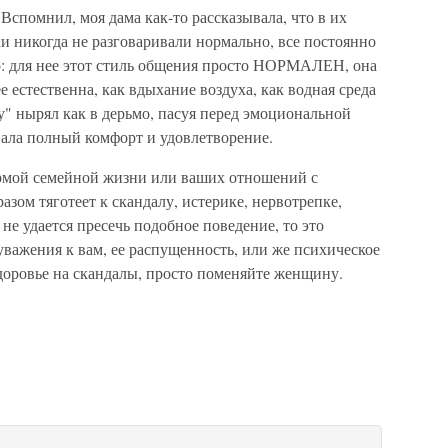
Вспомнил, моя дама как-то рассказывала, что в их
и никогда не разговаривали нормально, все постоянно
ло: для нее этот стиль общения просто НОРМАЛЕН, она
е естественна, как вдыхание воздуха, как водная среда
ду" нырял как в дерьмо, пасуя перед эмоциональной
вала полный комфорт и удовлетворение.
ормой семейной жизни или ваших отношений с
разом тяготеет к скандалу, истерике, нервотрепке,
е удается пресечь подобное поведение, то это
 уважения к вам, ее распущенность, или же психическое
здоровье на скандалы, просто поменяйте женщину.