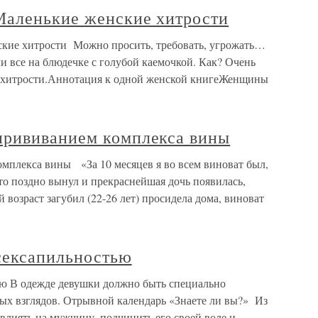
Маленькие женские хитрости
ские хитрости Можно просить, требовать, угрожать…
ли все на блюдечке с голубой каемочкой. Как? Очень
е хитрости.Аннотация к одной женской книгеЖенщины
прививанием комплекса вины
плекса вины «За 10 месяцев я во всем виноват был,
 что поздно вынул и прекраснейшая дочь появилась,
 возраст загубил (22-26 лет) просидела дома, виноват
сексапильностью
ю В одежде девушки должно быть специально
ных взглядов. Отрывной календарь «Знаете ли вы?» Из
овлиять на мужчину, подчинить его своей воле и