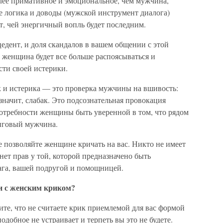
лее примативное и эмоциональное, чем мужчина,
е логика и доводы (мужской инструмент диалога)
т, чей энергичный вопль будет последним.
едент, и доля скандалов в вашем общении с этой
 женщина будет все больше распоясываться и
сти своей истерики.
 и истерика — это проверка мужчины на вшивость:
 значит, слабак. Это подсознательная провокация
отребности женщины быть уверенной в том, что рядом
анговый мужчина.
позволяйте женщине кричать на вас. Никто не имеет
 нет прав у той, которой предназначено быть
ага, вашей подругой и помощницей.
и с женским криком?
ните, что не считаете крик приемлемой для вас формой
одобное не устраивает и терпеть вы это не будете.