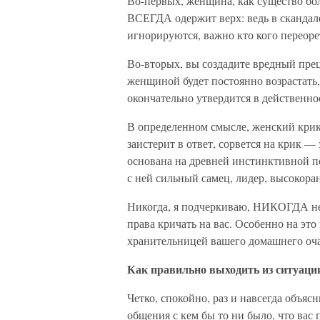
Во-первых, женщина, как существо бо
ВСЕГДА одержит верх: ведь в скандал
игнорируются, важно кто кого переоре
Во-вторых, вы создадите вредный прец
женщиной будет постоянно возрастать,
окончательно утвердится в действенно
В определенном смысле, женский крик
заистерит в ответ, сорвется на крик —
основана на древней инстинктивной п
с ней сильный самец, лидер, высокор
Никогда, я подчеркиваю, НИКОГДА не 
права кричать на вас. Особенно на это
хранительницей вашего домашнего оч
Как правильно выходить из ситуаци
Четко, спокойно, раз и навсегда объяс
общения с кем бы то ни было, что вас п