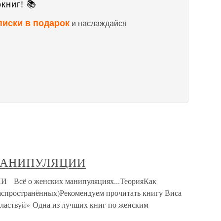
книг! 📚
писки в подарок
и наслаждайся
МАНИПУЛЯЦИИ
сё о женских манипуляциях...ТеорияКак
аспространённых)Рекомендуем прочитать книгу Виса
ластвуй» Одна из лучших книг по женским