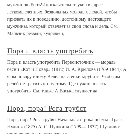
мужчиною быть!Иносказательно: укор в адрес
легкомысленных, безвольных молодых людей, чтобы
призвать их к поведению, достойному настоящего
мужчины, который отвечает за свои слова и дела. См.
Мальчик резвый, кудрявый,
Пора и власть употребить
Пора и власть употребить Первоисточник — мораль
басни «Кот и Повар» (1812) И. А. Крылова (1769-1844): А
я бы повару иному Велел на стенке зарубить: Чтоб там
речей не тратить по-пустому, Где нужно, власть
употребить. См. также А Васька слушает да
Пора, пора! Рога трубят
Пора, пора! Рога трубят Начальная строка поэмы «Граф
Нулин» (1825) А. С. Пушкина (1799— 1837).Шутливо:
пришло время, настал час и т.