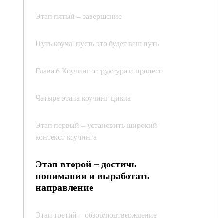
Этап пятый – завершение
Путь коуча: пусть это будет ваш путь
Глава 6 Коучинг: структура и процесс
Четыре этапа коучинг-цикла
Этап первый – установить широкий
контекст коучинга
Этап второй – достичь
понимания и выработать
направление
Этап третий – обзор/подтверждение