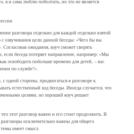
о, я и сама люблю поболтать, но это не является
сессии
ение разговора отдельно для каждой отдельно взятой
 с озвучивания цели данной беседы: «Чего бы вы
». Согласовав ожидания, коуч сможет сверять
, если беседа потеряет направление, например: «Мы
как освободить побольше времени для детей, – вас
ении по службе?».
 с одной стороны, продвигаться в разговоре к
ывать естественный ход беседы. Иногда случается, что
наченными целями, но хороший коуч решает
что этот разговор важен и его стоит продолжить. В
ти разговоры исключительно важны для общего
 темы имеет смысл.