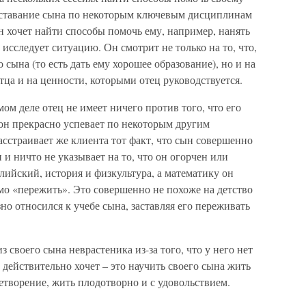
отставание сына по некоторым ключевым дисциплинам
он хочет найти способы помочь ему, например, нанять
 исследует ситуацию. Он смотрит не только на то, что,
о сына (то есть дать ему хорошее образование), но и на
ца и на ценности, которыми отец руководствуется.
мом деле отец не имеет ничего против того, что его
он прекрасно успевает по некоторым другим
асстраивает же клиента тот факт, что сын совершенно
и ничто не указывает на то, что он огорчен или
лийский, история и физкультура, а математику он
мо «пережить». Это совершенно не похоже на детство
зно относился к учебе сына, заставляя его переживать
з своего сына неврастеника из-за того, что у него нет
 действительно хочет – это научить своего сына жить
етворение, жить плодотворно и с удовольствием.