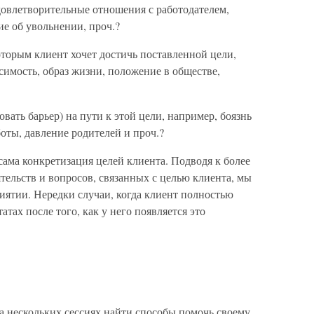
довлетворительные отношения с работодателем,
ие об увольнении, проч.?
торым клиент хочет достичь поставленной цели,
симость, образ жизни, положение в обществе,
овать барьер) на пути к этой цели, например, боязнь
боты, давление родителей и проч.?
ама конкретизация целей клиента. Подводя к более
ельств и вопросов, связанных с целью клиента, мы
риятии. Нередки случаи, когда клиент полностью
атах после того, как у него появляется это
на нескольких сессиях найти способы помочь своему