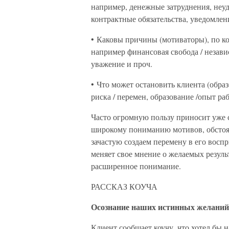
например, денежные затруднения, неу
контрактные обязательства, уведомлен
• Каковы причины (мотиваторы), по ко
например финансовая свобода / незави
уважение и проч.
• Что может остановить клиента (образ
риска / перемен, образование /опыт ра
Часто огромную пользу приносит уже с
широкому пониманию мотивов, обстоят
зачастую создаем перемену в его восп
меняет свое мнение о желаемых результ
расширенное понимание.
РАССКАЗ КОУЧА
Осознание наших истинных желаний
Клиент сообщает коучу, что хотел бы 