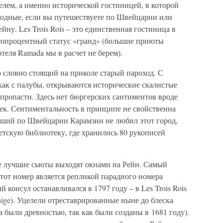
отелем, а именно исторической гостиницей, в которой
ходные, если вы путешествуете по Швейцарии или
йну. Les Trois Rois – это единственная гостиница в
стопроцентный статус «гранд» (большие приюты
теля Ramada мы в расчет не берем).
это словно стоящий на приколе старый пароход. С
как с палубы, открываются исторические скалистые
 пропасти. Здесь нет бюргерских сантиментов вроде
чек. Сентиментальность в принципе не свойственна
вший по Швейцарии Карамзин не любил этот город,
етскую библиотеку, где хранились 80 рукописей
 все лучшие сьюты выходят окнами на Рейн. Самый
тот номер является репликой парадного номера
 консул останавливался в 1797 году – в Les Trois Rois
nige). Уцелели отреставрированные ныне до блеска
а были древностью, так как были созданы в 1681 году).