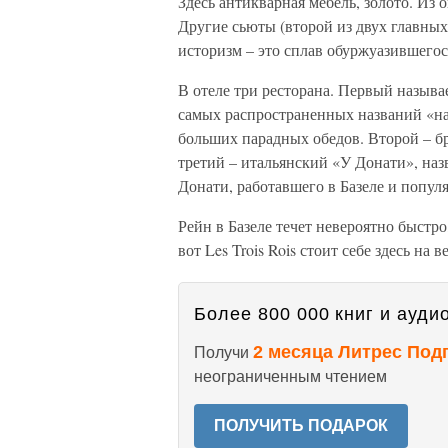
Здесь антикварная мебель, золото. Из
Другие сьюты (второй из двух главных 
историзм – это сплав обуржуазившегос
В отеле три ресторана. Первый называе
самых распространенных названий «н
больших парадных обедов. Второй – бра
третий – итальянский «У Донати», наз
Донати, работавшего в Базеле и попул
Рейн в Базеле течет невероятно быстро
вот Les Trois Rois стоит себе здесь н
Более 800 000 книг и аудио
2 месяца Литрес Под
Получи
неограниченным чтением
ПОЛУЧИТЬ ПОДАРОК