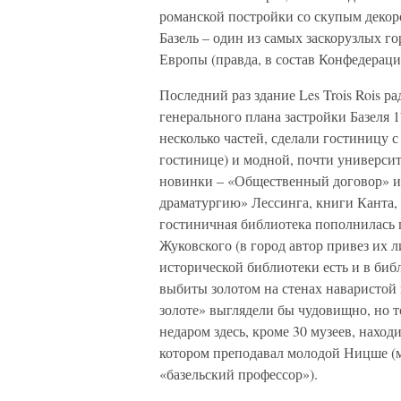
романской постройки со скупым декором
Базель – один из самых заскорузлых г
Европы (правда, в состав Конфедераци
Последний раз здание Les Trois Rois р
генерального плана застройки Базеля 1
несколько частей, сделали гостиницу 
гостинице) и модной, почти университ
новинки – «Общественный договор» и
драматургию» Лессинга, книги Канта, Ф
гостиничная библиотека пополнилась
Жуковского (в город автор привез их 
исторической библиотеки есть и в библ
выбиты золотом на стенах наваристой 
золоте» выглядели бы чудовищно, но то
недаром здесь, кроме 30 музеев, нахо
котором преподавал молодой Ницше (м
«базельский профессор»).