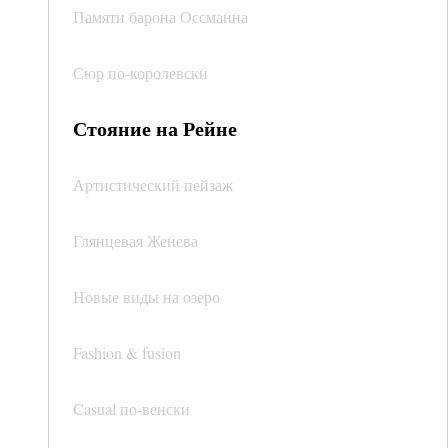
Памяти барона Оссманна
Сюр по-королевски
Стояние на Рейне
Артистический пейзаж
Глянцевая Женева
Новые виды на озеро
Fashion & fusion
Casual по-венски