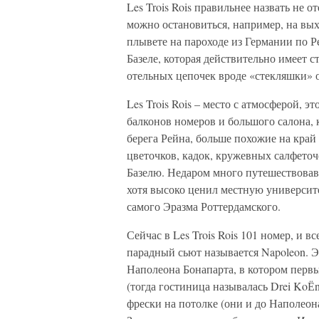
Les Trois Rois правильнее назвать не 
можно остановиться, например, на вы
плывете на пароходе из Германии по Ре
Базеле, которая действительно имеет 
отельных цепочек вроде «стекляшки» о
Les Trois Rois – место с атмосферой, 
балконов номеров и большого салона, 
берега Рейна, больше похожие на край
цветочков, кадок, кружевных салфето
Базелю. Недаром много путешествова
хотя высоко ценил местную университ
самого Эразма Роттердамского.
Сейчас в Les Trois Rois 101 номер, и
парадный сьют называется Napoleon. Э
Наполеона Бонапарта, в котором первый
(тогда гостиница называлась Drei KoЁ
фрески на потолке (они и до Наполеон