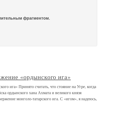
омительным фрагментом.
ржение «ордынского ига»
ого ига» Принято считать, что стояние на Угре, когда
йска ордынского хана Ахмата и великого князя
вержение монголо-татарского ига. С «игом», я надеюсь,