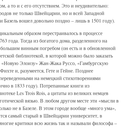
, а то и с его отсутствием. Это и неудивительно:
ородов не только Швейцарии, но и всей Западной
и Базель вошел довольно поздно – лишь в 1501 году).
адикальным образом перестраивалось в процессе
763 года. Тогда из богатого дома, разделенного на
с большим винным погребом (он есть и в обновленной
етской библиотекой, в которой можно было заказать
 «Новую Элоизу» Жан-Жака Руссо, «Гамбургскую
ихте и, разумеется, Гете и Гейне. Позднее
 переведенными на немецкий стихотворениями
лично в 1833 году). Потрепанные книги из
иотеке Les Trois Rois, а цитаты из великих немцев
готической вязью. В любом другом месте эти «мысли в
лько не в Базеле. В этом городе вообще «много ума»,
дится самый старый в Швейцарии университет, в
ногие критики всю жизнь так и называли философа –