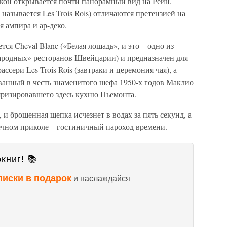
 окон открывается почти панорамный вид на Рейн.
называется Les Trois Rois) отличаются претензией на
я ампира и ар-деко.
тся Cheval Blanc («Белая лошадь», и это – одно из
ародных» ресторанов Швейцарии) и предназначен для
ссери Les Trois Rois (завтраки и церемония чая), а
ванный в честь знаменитого шефа 1950-х годов Маклио
яризировавшего здесь кухню Пьемонта.
, и брошенная щепка исчезнет в водах за пять секунд, а
а вечном приколе – гостиничный пароход времени.
книг! 📚
писки в подарок
и наслаждайся