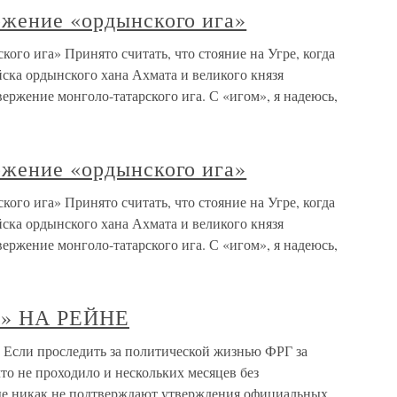
ржение «ордынского ига»
ого ига» Принято считать, что стояние на Угре, когда
йска ордынского хана Ахмата и великого князя
вержение монголо-татарского ига. С «игом», я надеюсь,
ржение «ордынского ига»
ого ига» Принято считать, что стояние на Угре, когда
йска ордынского хана Ахмата и великого князя
вержение монголо-татарского ига. С «игом», я надеюсь,
» НА РЕЙНЕ
 проследить за политической жизнью ФРГ за
что не проходило и нескольких месяцев без
ые никак не подтверждают утверждения официальных