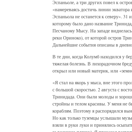
Эспаньоле, а три других повел к остро
«намереваясь достичь линии экватора и
Эспаньола не останется к северу». 31
которому было дано название Тринидад
Песчаному Мысу. На западе виднелась
реки Ориноко), от которой остров Тр
Дальнейшие события описаны в дневн
В те дни, когда Колумб находился у б
тяжелая болезнь. В лихорадочном бред
открыл или новый материк, или «земн
«Я стал на якорь у мыса, вне этого про
с большой скоростью. 2 августа с вос
Тринидада. Они были молоды и хорошо 
стройны и телом красивы. У меня не б
кораблям. Поэтому я распорядился вын
Но как только туземцы услышали музы
взяли в руки луки и принялись осыпа
за военную пляску). Я приказал разр