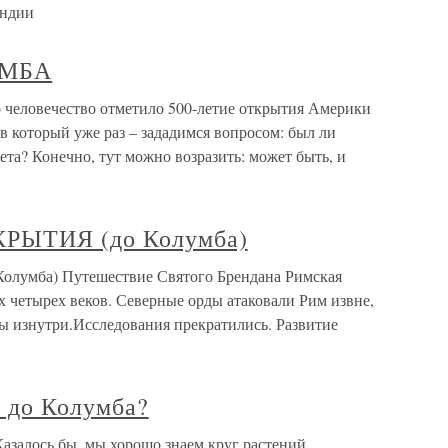
Индии
УМБА
вечество отметило 500-летие открытия Америки
 который уже раз – зададимся вопросом: был ли
та? Конечно, тут можно возразить: может быть, и
ЫТИЯ (до Колумба)
мба) Путешествие Святого Брендана Римская
х четырех веков. Северные орды атаковали Рим извне,
лы изнутри.Исследования прекратились. Развитие
и до Колумба?
азалось бы, мы хорошо знаем круг растений,