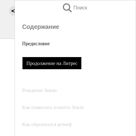
Поиск
Содержание
Предисловие
Продолжение на Литрес
Рождение Земли
Как появилась планета Земля
Как образовался рельеф