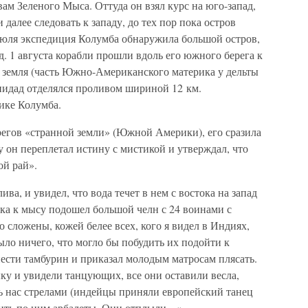
вам Зеленого Мыса. Оттуда он взял курс на юго-запад,
 далее следовать к западу, до тех пор пока остров
 июля экспедиция Колумба обнаружила большой остров,
. 1 августа корабли прошли вдоль его южного берега к
 земля (часть Южно-Американского материка у дельты
инидад отделялся проливом шириной 12 км.
ике Колумба.
ерегов «странной земли» (Южной Америки), его сразила
у он переплетал истину с мистикой и утверждал, что
ой рай».
лива, и увидел, что вода течет в нем с востока на запад
тока к мысу подошел большой челн с 24 воинами с
сложены, кожей белее всех, кого я видел в Индиях,
ыло ничего, что могло бы побудить их подойти к
ести тамбурин и приказал молодым матросам плясать.
ку и увидели танцующих, все они оставили весла,
ть нас стрелами (индейцы приняли европейский танец
ядить по ним арбалеты. Они отплыли…»