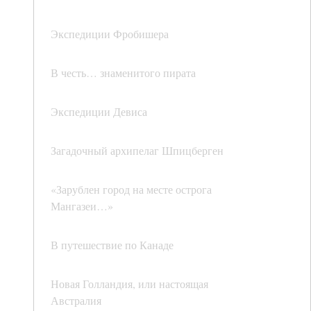
Экспедиции Фробишера
В честь… знаменитого пирата
Экспедиции Девиса
Загадочный архипелаг Шпицберген
«Зарублен город на месте острога
Мангазеи…»
В путешествие по Канаде
Новая Голландия, или настоящая
Австралия