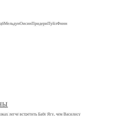
МедбМельдунОисинПридериПуйлФинн
НЫ
 легче встретить Бабу Ягу, чем Василису