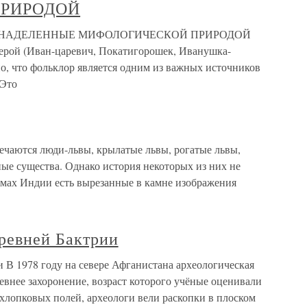
РИРОДОЙ
И, НАДЕЛЕННЫЕ МИФОЛОГИЧЕСКОЙ ПРИРОДОЙ
ерой (Иван-царевич, Покатигорошек, Иванушка-
о, что фольклор является одним из важных источников
 Это
ечаются люди-львы, крылатые львы, рогатые львы,
ые существа. Однако история некоторых из них не
амах Индии есть вырезанные в камне изображения
ревней Бактрии
 В 1978 году на севере Афганистана археологическая
внее захоронение, возраст которого учёные оценивали
и хлопковых полей, археологи вели раскопки в плоском