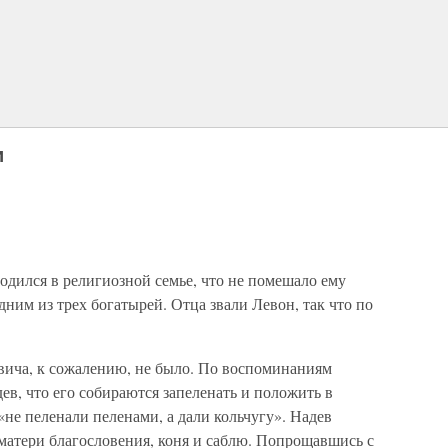
и
родился в религиозной семье, что не помешало ему
ним из трех богатырей. Отца звали Левон, так что по
вича, к сожалению, не было. По воспоминаниям
ев, что его собираются запеленать и положить в
«не пеленали пеленами, а дали кольчугу». Надев
матери благословения, коня и саблю. Попрощавшись с