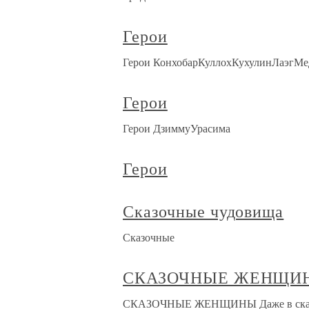
Герои
Герои КонхобарКуллохКухулинЛаэг
Герои
Герои ДзиммуУрасима
Герои
Сказочные чудовища
Сказочные
СКАЗОЧНЫЕ ЖЕНЩИ
СКАЗОЧНЫЕ ЖЕНЩИНЫ Даже в сказках