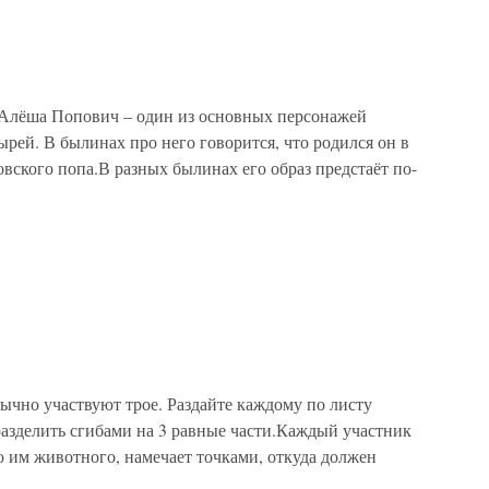
 Алёша Попович – один из основных персонажей
ырей. В былинах про него говорится, что родился он в
вского попа.В разных былинах его образ предстаёт по-
ычно участвуют трое. Раздайте каждому по листу
разделить сгибами на 3 равные части.Каждый участник
о им животного, намечает точками, откуда должен