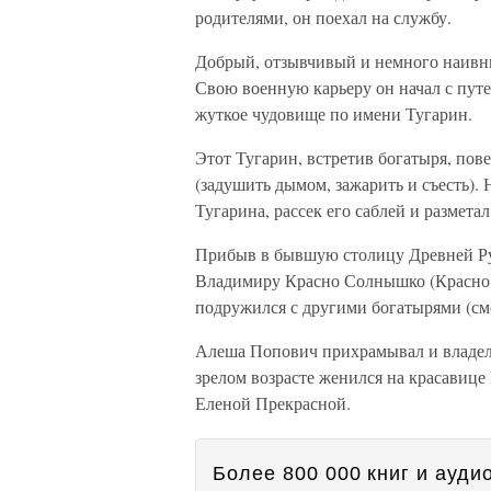
родителями, он поехал на службу.
Добрый, отзывчивый и немного наивны
Свою военную карьеру он начал с путе
жуткое чудовище по имени Тугарин.
Этот Тугарин, встретив богатыря, пов
(задушить дымом, зажарить и съесть).
Тугарина, рассек его саблей и размета
Прибыв в бывшую столицу Древней Ру
Владимиру Красно Солнышко (Красно С
подружился с другими богатырями (с
Алеша Попович прихрамывал и владел 
зрелом возрасте женился на красавице
Еленой Прекрасной.
Более 800 000 книг и аудио