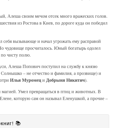
й, Алеша своим мечом отсек много вражеских голов.
шествия из Ростова в Киев, по дороге куда он победил
ел себя вызывающе и начал угрожать ему расправой
 Но чудовище просчиталось. Юный богатырь одолел
л по чисту полю.
си, Алеша Попович поступил на службу к князю
олнышко – не отчество и фамилия, а прозвище) и
Илья Муромец
Добрыня Никитич
мотри
и
).
магией. Умел превращаться в птиц и животных. В
 Елене, которую сам он называл Еленушкой, а прочие –
книг! 📚