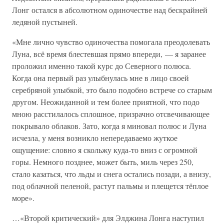
Лонг остался в абсолютном одиночестве над бескрайней
ледяной пустыней.
«Мне лично чувство одиночества помогала преодолевать
Луна, всё время блестевшая прямо впереди, — я заранее
проложил именно такой курс до Северного полюса.
Когда она первый раз улыбнулась мне в лицо своей
серебряной улыбкой, это было подобно встрече со старым
другом. Неожиданной и тем более приятной, что подо
мною расстилалось сплошное, призрачно отсвечивающее
покрывало облаков. Зато, когда я миновал полюс и Луна
исчезла, у меня возникло непередаваемо жуткое
ощущение: словно я скольжу куда-то вниз с огромной
горы. Немного позднее, может быть, миль через 250,
стало казаться, что льды и снега остались позади, а внизу,
под облачной пеленой, растут пальмы и плещется тёплое
море».
…«Второй критический» для Элджина Лонга наступил