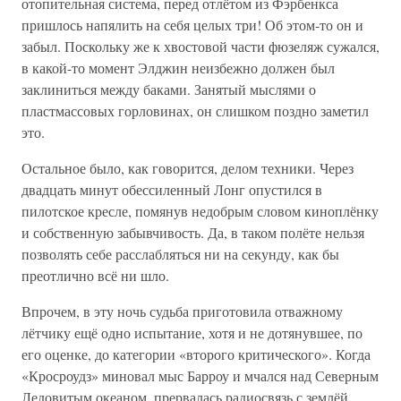
отопительная система, перед отлётом из Фэрбенкса
пришлось напялить на себя целых три! Об этом-то он и
забыл. Поскольку же к хвостовой части фюзеляж сужался,
в какой-то момент Элджин неизбежно должен был
заклиниться между баками. Занятый мыслями о
пластмассовых горловинах, он слишком поздно заметил
это.
Остальное было, как говорится, делом техники. Через
двадцать минут обессиленный Лонг опустился в
пилотское кресле, помянув недобрым словом киноплёнку
и собственную забывчивость. Да, в таком полёте нельзя
позволять себе расслабляться ни на секунду, как бы
преотлично всё ни шло.
Впрочем, в эту ночь судьба приготовила отважному
лётчику ещё одно испытание, хотя и не дотянувшее, по
его оценке, до категории «второго критического». Когда
«Кросроудз» миновал мыс Барроу и мчался над Северным
Ледовитым океаном, прервалась радиосвязь с землёй.