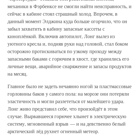
механики в Фэрбенксе не смогли найти неисправность, и
сейчас в кабине стоял страшный холод. Впрочем, в
данный момент Элджина куда больше огорчило, что он
забыл захватить в кабину запасные кассеты с
киноплёнкой. Включив автопилот, Лонг вылез из
уютного кресла и, подняв руки над головой, стал боком
осторожно протискиваться по узкому проходу между
запасными баками с горючим в хвост, где хранились его
личные вещи, аварийное снаряжение и запасы продуктов
на месяц.
Главное было не задеть нечаянно ногой за пластмассовые
горловины баков у самого пола: на морозе они потеряли
эластичность и могли разлететься от малейшего удара.
Лонг живо представил себе, что произойдёт в этом
случае. Вырвавшееся горючее хлынет в электрическую
систему, мгновенный взрыв — и на девственно белый
арктический лёд рухнет огненный метеор.