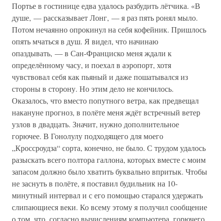
Портье в гостинице едва удалось разбудить лётчика. «В
душе, — рассказывает Лонг, — я раз пять ронял мыло.
Потом нечаянно опрокинул на себя кофейник. Пришлось
опять мчаться в душ. Я видел, что начинаю
опаздывать, — в Сан-Франциско меня ждали к
определённому часу, и поехал в аэропорт, хотя
чувствовал себя как пьяный и даже пошатывался из
стороны в сторону. Но этим дело не кончилось.
Оказалось, что вместо попутного ветра, как предвещал
накануне прогноз, в полёте меня ждёт встречный ветер
узлов в двадцать. Значит, нужно дополнительное
горючее. В Гонолулу подходящего для моего
„Кроссроудза“ сорта, конечно, не было. С трудом удалось
разыскать всего полтора галлона, которых вместе с моим
запасом должно было хватить буквально впритык. Чтобы
не заснуть в полёте, я поставил будильник на 10-
минутный интервал и с его помощью старался удержать
слипающиеся веки. Ко всему этому я получил сообщение
о том, что, согласно вычислениям компьютера, горючего