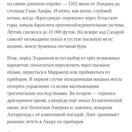
на самом длинном отрезке — 3202 мили от Лондона до
столицы Ганы Аккры. И опять, как назло, глубокой
ночью, когда «Кроссроудз» перевалил через Атласские
горы, начала барахлить противообледенительная система.
Лётчик снизился до 10 000 футов. Но вскоре над Сахарой
самолёт неожиданно попал в густую пыльную мглу:
видимо, внизу бушевала песчаная буря.
Итак, перед Элджином встал выбор из трёх возможных
вариантов: попытаться перескочить через пыльное
облако, вернуться в Марракеш или пробиваться по
приборам. В первом случае обледеневшая машина могла
потерять управление со всеми вытекающими
трагическими последствиями. Во втором — терялось
драгоценное время, а впереди ещё лежал Атлантический
океан, вся Латинская Америка и, наконец, коварная
Антарктида с её изменчивой погодой. Лонг принимает
решение лететь в Аккру по приборам.