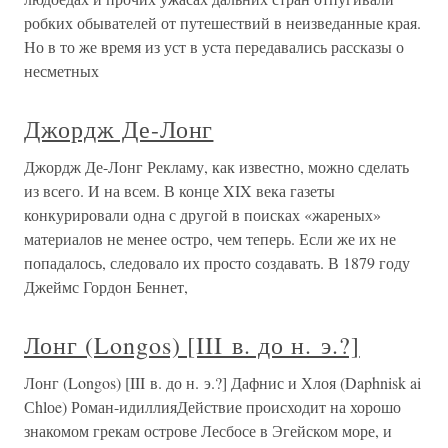
робких обывателей от путешествий в неизведанные края.
Но в то же время из уст в уста передавались рассказы о
несметных
Джордж Де-Лонг
Джордж Де-Лонг Рекламу, как известно, можно сделать
из всего. И на всем. В конце XIX века газеты
конкурировали одна с другой в поисках «жареных»
материалов не менее остро, чем теперь. Если же их не
попадалось, следовало их просто создавать. В 1879 году
Джеймс Гордон Беннет,
Лонг (Longos) [III в. до н. э.?]
Лонг (Longos) [III в. до н. э.?] Дафнис и Хлоя (Daphnisk ai
Сhlоe) Роман-идиллияДействие происходит на хорошо
знакомом грекам острове Лесбосе в Эгейском море, и