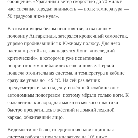
сообщение: «Ураганный ветер скоростью до 70 миль в
час; снежные заряды; видимость — ноль; температура —
50 градусов ниже нуля».
В этом кипящем белом неистовстве, охватившем
половину Антарктиды, затерялся крошечный самолётик,
упрямо пробивавшийся к Южному полюсу. Для него
настал «третий» и, как надеялся Лонг, «последний
критический», в котором к уже испытанным
неприятностям прибавились ещё и новые. Первой
подвела отопительная система, и температура в кабине
сразу же упала до –45 °C. На сей раз лётчик
предусмотрительно надел утеплённый комбинезон с
автономным подогревом, поэтому мёрзли только ноги. К
сожалению, кислородная маска из мягкого пластика
быстро превратилась в жёсткий и ломкий ледяной
каркас, обжигавший лицо.
Видимости не было, инерционная навигационная
система работала при температуре на 10° ниже