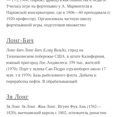
Училась игре на фортепьяно у А. Мармонтеля в
Парижской консерватории, где в 1906—40 преподавала (с
1920 профессор). Организовала частную школу
фортепьянной игры, подготовив множество
Лонг-Бич
Лонг-Бич Лонг-Бич (Long Beach), город на
Тихоокеанском побережье США, в штате Калифорния,
южный пригород Лос-Анджелеса. 359 тыс. жителей
(1970). Порт у залива Сан-Педро (грузооборот около 17
млн. т в 1970). База рыболовного флота. Добыча и
переработка нефти. В обрабатывающей
Зя Лонг
Зя Лонг Зя Лонг, Жиа Лонг, Игуен Фук Ань (1762—
1820), вьетнамский король с 1802, основатель династии