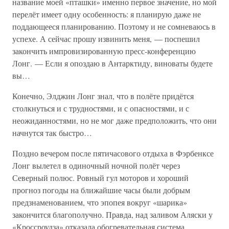
название моей «пташки» именно первое значение, но мой
перелёт имеет одну особенность: я планирую даже не
поддающееся планированию. Поэтому и не сомневаюсь в
успехе. А сейчас прошу извинить меня, — поспешил
закончить импровизированную пресс-конференцию
Лонг. — Если я опоздаю в Антарктиду, виноваты будете
вы…
Конечно, Элджин Лонг знал, что в полёте придётся
столкнуться и с трудностями, и с опасностями, и с
неожиданностями, но не мог даже предположить, что они
начнутся так быстро…
Поздно вечером после пятичасового отдыха в Фэрбенксе
Лонг вылетел в одиночный ночной полёт через
Северный полюс. Ровный гул моторов и хороший
прогноз погоды на ближайшие часы были добрым
предзнаменованием, что эпопея вокруг «шарика»
закончится благополучно. Правда, над заливом Аляски у
«Кроссроудза» отказала обогревательная система,