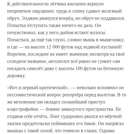
К действительности лётчика внезапно вернуло
неприятное ощущение: грудь и спину сдавил железный
обруч. Элджин рванулся вперёд, но обруч не поддавался.
Попытка отступить также ничего не дала. Он
почувствовал, как у него дыбом встают волосы.
Попасться, да ещё так глупо, словно мышь в мышеловку,
и где — на высоте 12 000 футов над ледяной пустыней!
Впрочем, последнее не имеет значения; несмотря на своё
солидное название, автопилот всё равно не сумеет сам
посадить самолёт даже с высоты 100 футов на бетонную
дорожку.
«Вот и первый критический», — невольно вспомнил он
пессимистический вопрос репортёра перед вылетом. В то
же мгновение им овладел сильнейший приступ
клаустрофобии — боязни замкнутого пространства. Не
отдавая себе отчёта, Лонг судорожно рвался из мёртвой
хватки предательски поймавших его баков. Он напрягал
мышцы с такой силой, что темнело в глазах. Однако