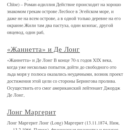
Сhlоe) – Роман-идиллия Действие происходит на хорошо
знакомом грекам острове Лесбосе в Эгейском море, и
даже не на всем острове, а в одной только деревне на его
окраине.Жили там два пастуха, один козопас, другой
овцевод, один раб,
«Жаннетта» и Де Лонг
«Жаннетта» и Де Лонг В конце 70-х годов XIX века,
когда уже несколько попыток дойти до свободного ото
льда моря у полюса оказались неудачными, возник проект
достижения этой цели со стороны Берингова пролива.
Осуществить его смог американский лейтенант Джордж
Де Лонг,
Лонг Маргерит
Лонг Маргерит Лонг (Long) Маргерит (13.11.1874, Ним,
— 13.2.1966, Париж), французская пианистка и педагог.