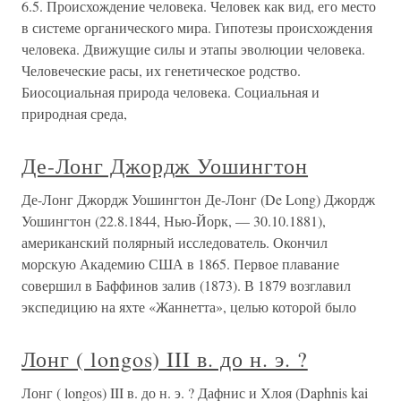
6.5. Происхождение человека. Человек как вид, его место
в системе органического мира. Гипотезы происхождения
человека. Движущие силы и этапы эволюции человека.
Человеческие расы, их генетическое родство.
Биосоциальная природа человека. Социальная и
природная среда,
Де-Лонг Джордж Уошингтон
Де-Лонг Джордж Уошингтон Де-Лонг (De Long) Джордж
Уошингтон (22.8.1844, Нью-Йорк, — 30.10.1881),
американский полярный исследователь. Окончил
морскую Академию США в 1865. Первое плавание
совершил в Баффинов залив (1873). В 1879 возглавил
экспедицию на яхте «Жаннетта», целью которой было
Лонг ( longos) III в. до н. э. ?
Лонг ( longos) III в. до н. э. ? Дафнис и Хлоя (Daphnis kai