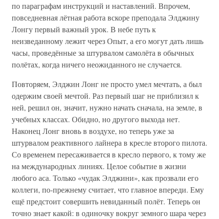
по параграфам инструкций и наставлений. Впрочем,
повседневная лётная работа вскоре преподала Элджину
Лонгу первый важный урок. В небе путь к
неизведанному лежит через Опыт, а его могут дать лишь
часы, проведённые за штурвалом самолёта в обычных
полётах, когда ничего неожиданного не случается.
Повторяем, Элджин Лонг не просто умел мечтать, а был
одержим своей мечтой. Раз первый шаг не приблизил к
ней, решил он, значит, нужно начать сначала, на земле, в
учебных классах. Обидно, но другого выхода нет.
Наконец Лонг вновь в воздухе, но теперь уже за
штурвалом реактивного лайнера в кресле второго пилота.
Со временем пересаживается в кресло первого, к тому же
на международных линиях. Целое событие в жизни
любого аса. Только «чудак Элджини», как прозвали его
коллеги, по-прежнему считает, что главное впереди. Ему
ещё предстоит совершить невиданный полёт. Теперь он
точно знает какой: в одиночку вокруг земного шара через