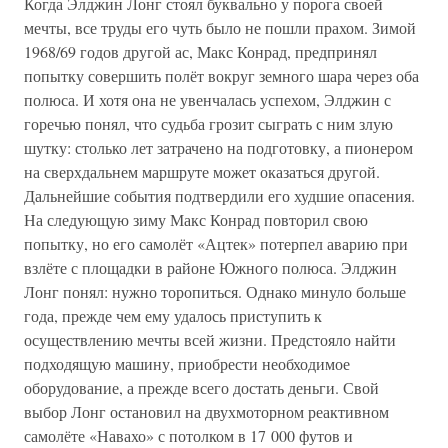
Когда Элджин Лонг стоял буквально у порога своей
мечты, все труды его чуть было не пошли прахом. Зимой
1968/69 годов другой ас, Макс Конрад, предпринял
попытку совершить полёт вокруг земного шара через оба
полюса. И хотя она не увенчалась успехом, Элджин с
горечью понял, что судьба грозит сыграть с ним злую
шутку: столько лет затрачено на подготовку, а пионером
на сверхдальнем маршруте может оказаться другой.
Дальнейшие события подтвердили его худшие опасения.
На следующую зиму Макс Конрад повторил свою
попытку, но его самолёт «Ацтек» потерпел аварию при
взлёте с площадки в районе Южного полюса. Элджин
Лонг понял: нужно торопиться. Однако минуло больше
года, прежде чем ему удалось приступить к
осуществлению мечты всей жизни. Предстояло найти
подходящую машину, приобрести необходимое
оборудование, а прежде всего достать деньги. Свой
выбор Лонг остановил на двухмоторном реактивном
самолёте «Навахо» с потолком в 17 000 футов и