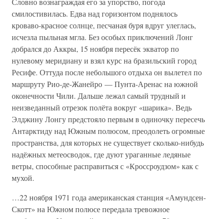
Словно вознаграждая его за упорство, погода
смилостивилась. Едва над горизонтом поднялось
кроваво-красное солнце, песчаная буря вдруг улеглась,
исчезла пыльная мгла. Без особых приключений Лонг
добрался до Аккры, 15 ноября пересёк экватор по
нулевому меридиану и взял курс на бразильский город
Ресифе. Оттуда после небольшого отдыха он вылетел по
маршруту Рио-де-Жанейро — Пунта-Аренас на южной
оконечности Чили. Дальше лежал самый трудный и
неизведанный отрезок полёта вокруг «шарика». Ведь
Элджину Лонгу предстояло первым в одиночку пересечь
Антарктиду над Южным полюсом, преодолеть огромные
пространства, для которых не существует сколько-нибудь
надёжных метеосводок, где дуют ураганные ледяные
ветры, способные расправиться с «Кроссроудзом» как с
мухой.
…22 ноября 1971 года американская станция «Амундсен-
Скотт» на Южном полюсе передала тревожное