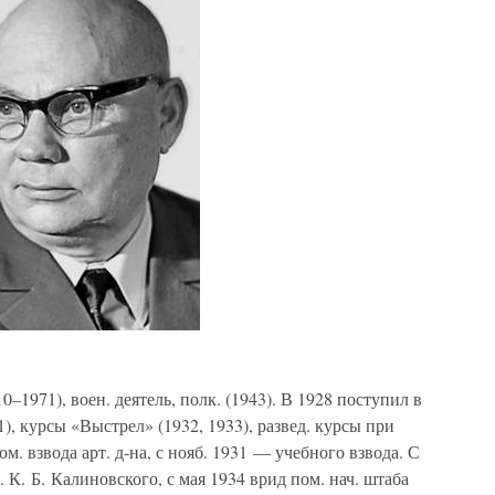
10–1971), воен. деятель, полк. (1943). В 1928 поступил в
, курсы «Выстрел» (1932, 1933), развед. курсы при
ом. взвода арт. д-на, с нояб. 1931 — учебного взвода. С
. К. Б. Калиновского, с мая 1934 врид пом. нач. штаба