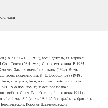
иклопедия
ич
(18.2.1906–1.11.1977), воен. деятель, гл. маршал
й Сов. Союза (26.4.1944). Сын крестьянина. В 1925
кончил Закавк. воен.?пех. школу (1929), Воен.
сш. воен. академию им. К. Е. Ворошилова (1948).
 б-на, ком. роты, б-на, пом. нач. штаба полка, нач.
 окт. 1938 пом. ком. пулеметного полка в
н. войны. С нач. Вел. Отеч. войны с июля 1941 по
нт. 1942 ком. 3-й (с окт. 1943 26-й гвард.) мех. бригады.
-Бердичевской, Корсунь-Шевченковской,