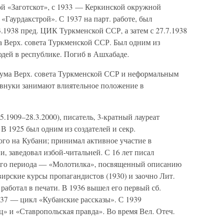
й «Заготскот», с 1933 — Керкинской окружной
 «Гаурдакстрой». С 1937 на парт. работе, был
.1938 пред. ЦИК Туркменской ССР, а затем с 27.7.1938
а Верх. совета Туркменской ССР. Был одним из
дей в республике. Погиб в Ашхабаде.
иума Верх. совета Туркменской ССР и неформальным
о внуки занимают влиятельное положение в
5.1909–28.3.2000), писатель, 3-кратный лауреат
 В 1925 был одним из создателей и секр.
ого на Кубани; принимал активное участие в
, заведовал избой-читальней. С 16 лет писал
того периода — «Молотилка», посвященный описанию
ирские курсы пропагандистов (1930) и заочно Лит.
0 работал в печати. В 1936 вышел его первый сб.
1937 — цикл «Кубанские рассказы». С 1939
» и «Ставропольская правда». Во время Вел. Отеч.