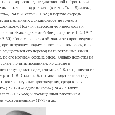
в. полка, корреспондент дивизионной и фронтовой
м в этот период рассказы (в т. ч. «Яман Джалга»,
еть», 1943; «Сестры», 1945) в первую очередь
ьства партийных функционеров не только в
лхозников». Получил всесоюзную известность и
илогии «Кавалер Золотой Звезды» (книги 1–2; 1947–
949–50). Советская пресса объявила это произведение
 организующем подъем в послевоенном селе», оно
 осуществлен его перевод на иностранные языки,
 по его мотивам создана опера. Однако несмотря на
урные, политизированные, но слабые в
ия популярности среди читателей Б. не принесли и о
мерти И. В. Сталина Б. пытался подстроиться под
ть конъюнктурные произведения, среди к-рых
» (1961) и «Родимый край» (1964), а также
 свет» (1967–68) и посвященный работникам
ан «Современники» (1973) и др.