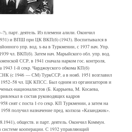
–?), парт. деятель. Из племени алили. Окончил
(1931) и ВПШ при ЦК ВКП(б) (1943). Воспитывался в
айонного упр. вод. х-ва в Туркмении, с 1937 нач. Упр.
939 чл. ВКП(б). Затем нач. Марыйского обл. упр. вод.
ркменской ССР, в 1941 сначала нарком гос. контроля,
а 1943 1-й секр. Чарджоуского обкома КП(б)
 СНК (с 1946 — СМ) ТуркССР, а в нояб. 1951 возглавил
1952–58 чл. ЦК КПСС. Был одним из организаторов и
ученых-националистов (Б. Каррыева, М. Косаева,
привлекал в состав руководящих кадров
958 снят с поста 1-го секр. КП Туркмении, а затем на
 1958 получил назначение пред. колхоза «Казанджик».
8.1941), обществ. и парт. деятель. Окончил Коммун.
л в системе кооперации. С 1932 управляющий