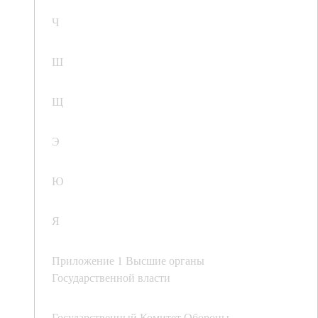
Ч
Ш
Щ
Э
Ю
Я
Приложение 1 Высшие органы
Государственной власти
Государственный Комитет Обороны