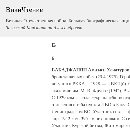
ВикиЧтение
Великая Отечественная война. Большая биографическая энц
Залесский Константин Александрович
Б
Б
БАБАДЖАНЯН Амазасп Хачатуров
бронетанковых войск (29.4.1975), Геро
вступил в РККА, в 1928 — в ВКП(б). О
академию им. М. В. Фрунзе (1942), Вы
С 1929 ком. взвода, секр. партбюро отд.
отделения штаба пункта ПВО в Баку. С
Ленинградском ВО. Участник сов. — фи
апр. 1942 ком. 395-гм пех. полком. С се
Участник Курской битвы, Житомирско