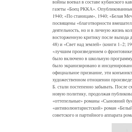
войны воевал в составе кубанского ка
газеты «Боец РККА». Опубликованные и
1940; «По станицам», 1940; «Белая Меч
посвящены «благотворности вмешател
деятельность, но и в личную жизнь ко
восторженную критику после выхода д
48) и «Свет над землей» (книги 1–2; 1
«лучшим произведением о фронтовике,
было включено в школьную программу,
было экранизировано и инсценировано,
официальное признание, эти конъюнкт
художественном отношении произведен
Б. стали постепенно забывать. После с
новую политику, продолжая публикова
«оттепельные» романы «Сыновний бунт
«антиволюнтаристский» роман «Белый
советского и партийного аппарата ром