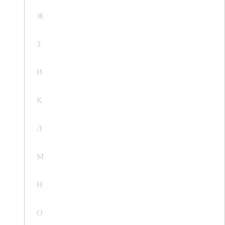
Ж
З
И
К
Л
М
Н
О