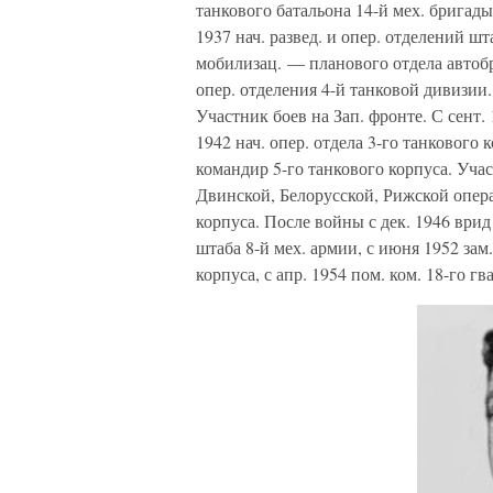
танкового батальона 14-й мех. бригады
1937 нач. развед. и опер. отделений шт
мобилизац. — планового отдела автобро
опер. отделения 4-й танковой дивизии. 
Участник боев на Зап. фронте. С сент. 
1942 нач. опер. отдела 3-го танкового к
командир 5-го танкового корпуса. Уча
Двинской, Белорусской, Рижской опера
корпуса. После войны с дек. 1946 врид 
штаба 8-й мех. армии, с июня 1952 зам
корпуса, с апр. 1954 пом. ком. 18-го гва