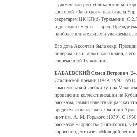
Туркменской республиканской конторо
конторой «Заготскот», нач. отдела Упр.
секретарем ЦК КП(б) Туркмении. С 2.3
и до самой смерти — пред. Президиум
наиболее влиятельных и уважаемых лю
Его дочь Аксолтан была секр. Презид
лидером кизил-арватского клана, а ег
современной Туркмении.
БАБАЕВСКИЙ Семен Петрович
(24.
Сталинской премии (1949, 1950, 1951).
комсомольской ячейки хутора Маковск
проведении коллективизации на Кубани
рассказы, самый известный рассказ э
вредительства кулаков. Окончил Армав
ин-т им. А. М. Горького (1939). С 193
рассказов «Гордость» (Пятигорск), в 
корреспондент газет «Молодой ленинец