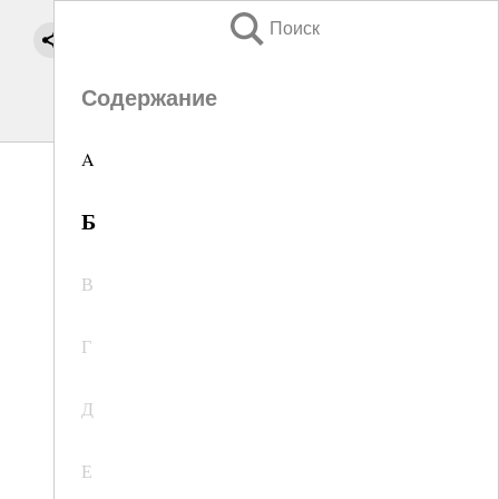
Поиск
Содержание
A
Б
В
Г
Д
Е