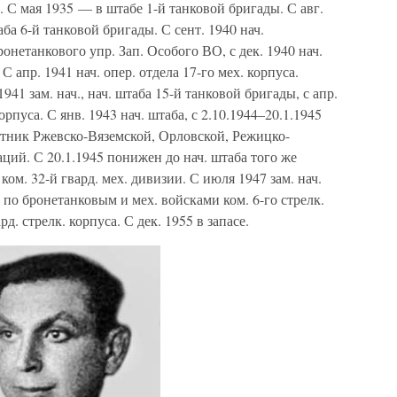
. С мая 1935 — в штабе 1-й танковой бригады. С авг.
аба 6-й танковой бригады. С сент. 1940 нач.
нетанкового упр. Зап. Особого ВО, с дек. 1940 нач.
С апр. 1941 нач. опер. отдела 17-го мех. корпуса.
1941 зам. нач., нач. штаба 15-й танковой бригады, с апр.
орпуса. С янв. 1943 нач. штаба, с 2.10.1944–20.1.1945
стник Ржевско-Вяземской, Орловской, Режицко-
ций. С 20.1.1945 понижен до нач. штаба того же
ком. 32-й гвард. мех. дивизии. С июля 1947 зам. нач.
. по бронетанковым и мех. войсками ком. 6-го стрелк.
рд. стрелк. корпуса. С дек. 1955 в запасе.