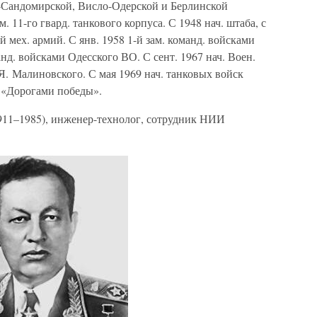
-Сандомирской, Висло-Одерской и Берлинской
. 11-го гвард. танкового корпуса. С 1948 нач. штаба, с
-й мех. армий. С янв. 1958 1-й зам. команд. войсками
д. войсками Одесского ВО. С сент. 1967 нач. Воен.
Я. Малиновского. С мая 1969 нач. танковых войск
 «Дорогами победы».
11–1985), инженер-технолог, сотрудник НИИ