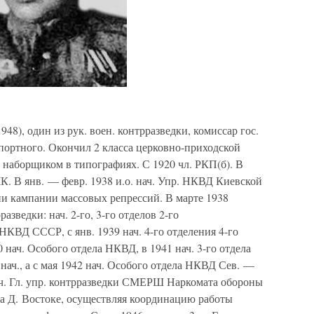
948), один из рук. воен. контрразведки, комиссар гос.
н портного. Окончил 2 класса церковно-приходской
 наборщиком в типографиях. С 1920 чл. РКП(б). В
К. В янв. — февр. 1938 и.о. нач. Упр. НКВД Киевской
ии кампании массовых репрессий. В марте 1938
азведки: нач. 2-го, 3-го отделов 2-го
НКВД СССР, с янв. 1939 нач. 4-го отделения 4-го
нач. Особого отдела НКВД, в 1941 нач. 3-го отдела
нач., а с мая 1942 нач. Особого отдела НКВД Сев. —
 нач. Гл. упр. контрразведки СМЕРШ Наркомата обороны
на Д. Востоке, осуществляя координацию работы