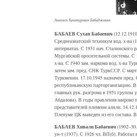
Амазасп Хачатурович Бабаджанян
БАБАЕВ Сухан Бабаевич
(12.12.1910
Среднеазиатский техникум вод. х-ва 
интернатах. С 1931 нач. Сталинского р
Мургабской оросительной системы. С 1
х-ва. С 1940 зам. наркома вод. х-ва Ту
затем зам. пред. СНК ТуркССР. С март
Туркмении. 17.10.1945 назначен пред.
республиканскую парторганизацию. В 
главных рук. разгрома в 1951 группы 
Абдалова). В годы правления широко 
представителей племени алили. 14.12.1
Пленуме ЦК выведен из его состава. В
БАБАЕВ Хивали Бабаевич
(1902–30.
ун-т (1937). С 1926 чл. ВП(б). Работа