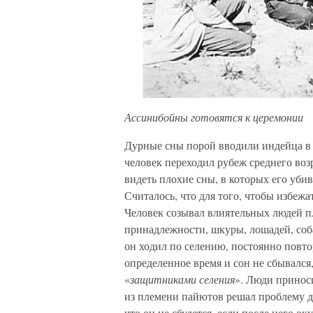
Ассинибойны готовятся к церемонии
Дурные сны порой вводили индейца в 
человек переходил рубеж среднего воз
видеть плохие сны, в которых его убив
Считалось, что для того, чтобы избежат
Человек созывал влиятельных людей п
принадлежности, шкуры, лошадей, собак
он ходил по селению, постоянно повтор
определенное время и сон не сбывался
«
защитниками селения
». Люди принос
из племени пайютов решал проблему ду
что он не сбудется, если после него о