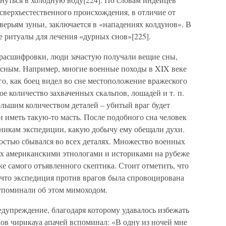
сверхъестественного происхождения, в отличие от
верьям зуньи, заключается в «нападениях колдунов». В
 ритуалы для лечения «дурных снов»[225].
 расшифровки, люди зачастую получали вещие сны,
сным. Например, многие военные походы в XIX веке
о, как боец видел во сне местоположение вражеского
ое количество захваченных скальпов, лошадей и т. п.
ольшим количеством деталей – убитый враг будет
и иметь такую-то масть. После подобного сна человек
тникам экспедиции, какую добычу ему обещали духи.
остью сбывался во всех деталях. Множество военных
ых американскими этнологами и историками на рубеже
же самого отъявленного скептика. Стоит отметить, что
, что экспедиция против врагов была спровоцирована
 упоминали об этом мимоходом.
едупреждение, благодаря которому удавалось избежать
ов чирикауа апачей вспоминал: «В одну из ночей мне