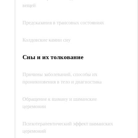
вещей
Предсказания в трансовых состояниях
Колдовские камни сиу
Сны и их толкование
Причины заболеваний, способы их
проникновения в тело и диагностика
Обращение к шаману и шаманские
церемонии
Психотерапевтический эффект шаманских
церемоний