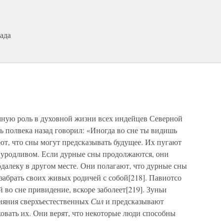
ада
мную роль в духовной жизни всех индейцев Северной
полвека назад говорил: «Иногда во сне ты видишь
ают, что сны могут предсказывать будущее. Их пугают
и уродливом. Если дурные сны продолжаются, они
одалеку в другом месте. Они полагают, что дурные сны
 забрать своих живых родичей с собой[218]. Павиотсо
 во сне привидение, вскоре заболеет[219]. Зуньи
лияния сверхъестественных
Сил
и предсказывают
овать их. Они верят, что некоторые люди способны