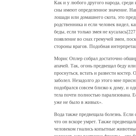
Как и у любого другого народа, среди
сны имеют определенное значение. Нап
лошади или домашнего скота, это пре
родственника и если человек видел, к
беды, если только змея не кусалась[2
появление во снах гремучей змеи, пос
стороны врагов. Подобная интерпретац
Морис Оплер собрал достаточно обши
апачей. Так, огонь предвещал беду или
проснуться, встать и развести костер. 
заболел. Незадолго до этого мне прис
подобрался совсем близко к дому, и од
тела почти полностью парализована. Ес
уже не было в живых».
Вода также предвещала болезнь. Если 
что он вскоре умрет. Также предвещал
человеком гнались копытные животные,
зеленеет, или растущие фрукты – это 