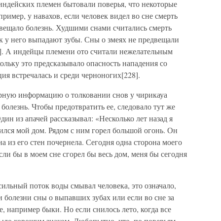
 индейских племен бытовали поверья, что некоторые
ример, у навахов, если человек видел во сне смерть
двещало болезнь. Худшими снами считались смерть
ак у него выпадают зубы. Сны о змеях не предвещали
27]. А индейцы племени ото считали нежелательным
кольку это предсказывало опасность нападения со
ия встречалась и среди черноногих[228].
рную информацию о толковании снов у чирикауа
 болезнь. Чтобы предотвратить ее, следовало тут же
Один из апачей рассказывал: «Несколько лет назад я
нился мой дом. Рядом с ним горел большой огонь. Он
на из его стен почернела. Сегодня одна сторона моего
ли бы в моем сне сгорел бы весь дом, меня бы сегодня
сильный поток воды смывал человека, это означало,
и болезни сны о выпавших зубах или если во сне за
 например быки. Но если снилось лето, когда все
было хорошим знаком. Любопытно, что, по поверьям