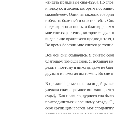
«видеть правдивые сны»[220]. По слов
и плохую, и людей, которым постоянно
сновидений
». Один из таковых говори
избежать болезней и опасностей… Сны
поджидает опасность, и благодаря им 
мне снится растение, которое следует 
видел лицо вражеского предводителя, 
Во время болезни мне снится растение,
Все мои сны сбывались. Я считаю себя
благодаря помощи снов. Я побывал во 
делать, поэтому я никогда даже не бы
друзьям и помогал им тоже… Во сне я т
В прежние времена, когда индейцы ве
уделяли снам огромное внимание, счит
судьбу. Как правило, дурного сна было
присоединиться к военному отряду. С 
себя крушащим врагов, мог сподвигнут
деяния на поле брани. Если воин во сн