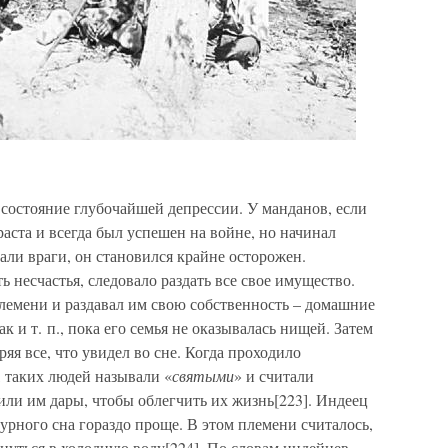
состояние глубочайшей депрессии. У манданов, если
раста и всегда был успешен на войне, но начинал
али враги, он становился крайне осторожен.
ь несчастья, следовало раздать все свое имущество.
лемени и раздавал им свою собственность – домашние
 и т. п., пока его семья не оказывалась нищей. Затем
яя все, что увидел во сне. Когда проходило
, таких людей называли «
святыми
» и считали
или им дары, чтобы облегчить их жизнь[223]. Индеец
рного сна гораздо проще. В этом племени считалось,
кунуться в холодную воду[224]. По словам индейцев