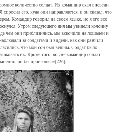
громное количество солдат. Их командир ехал впереди
Я спросил его, куда они направляются, и он сказал, что
герем. Командир говорил на своем языке, но я его все
роснулся. Утром следующего дня мы увидели колонну
жде чем они приблизились, мы вскочили на лошадей и
наблюдали за солдатами и видели, как они разбили
огласились, что мой сон был вещим. Солдат было
таковать их. Кроме того, во сне командир солдат
сомненно, он бы произошел»[226].