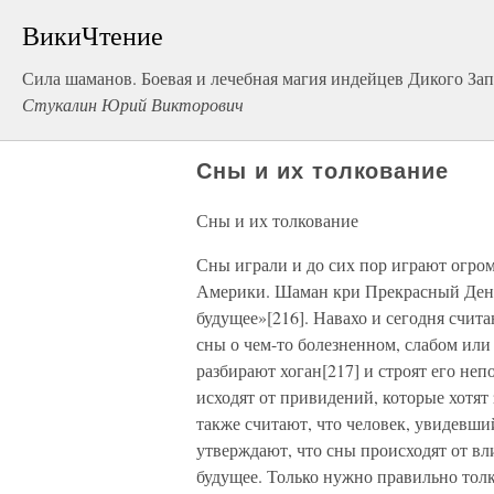
ВикиЧтение
Сила шаманов. Боевая и лечебная магия индейцев Дикого Зап
Стукалин Юрий Викторович
Сны и их толкование
Сны и их толкование
Сны играли и до сих пор играют огро
Америки. Шаман кри Прекрасный День 
будущее»[216]. Навахо и сегодня счит
сны о чем-то болезненном, слабом ил
разбирают хоган[217] и строят его неп
исходят от привидений, которые хотят
также считают, что человек, увидевший
утверждают, что сны происходят от в
будущее. Только нужно правильно толк