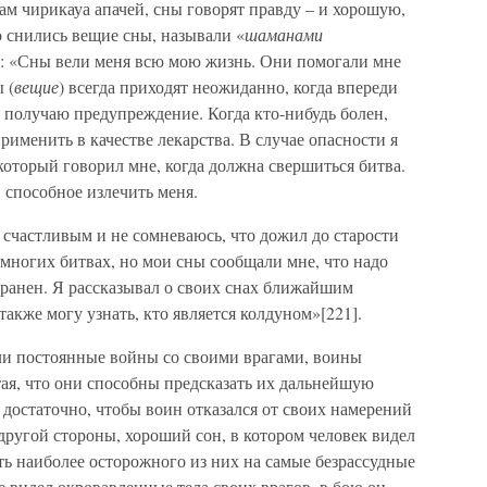
ам чирикауа апачей, сны говорят правду – и хорошую,
 снились вещие сны, называли «
шаманами
л: «Сны вели меня всю мою жизнь. Они помогали мне
 (
вещие
) всегда приходят неожиданно, когда впереди
я получаю предупреждение. Когда кто-нибудь болен,
применить в качестве лекарства. В случае опасности я
который говорил мне, когда должна свершиться битва.
 способное излечить меня.
 счастливым и не сомневаюсь, что дожил до старости
многих битвах, но мои сны сообщали мне, что надо
л ранен. Я рассказывал о своих снах ближайшим
акже могу узнать, кто является колдуном»[221].
ли постоянные войны со своими врагами, воины
ая, что они способны предсказать их дальнейшую
 достаточно, чтобы воин отказался от своих намерений
другой стороны, хороший сон, в котором человек видел
ь наиболее осторожного из них на самые безрассудные
е видел окровавленные тела своих врагов, в бою он