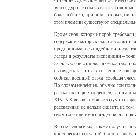
зуньи, дурные сны являются болезнью 
болезней тела, причина которых, по по
этом племени существуют специальные
Кроме снов, которые порой требовали
содержание которых было абсолютно я
предпринимались индейцами после тог
лагеря и результаты экспедиции – точн
Зачастую сон отличался четкостью и б
выглядеть так-то, а захваченные лошад
собирал военный отряд, сообщая учас
По словам индейцев, обычно сон полн
рассказов старых индейцев, записанн
XIX–XX веков, заставят задуматься да
рассказчики не делали акцента на том
сном того или иного индейца, а лишь
Во сне человек мог также получить пр
критических ситуаций. Один из шаман