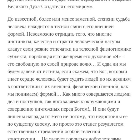
Великого Духа-Создателя с его миром».
До известной, более или менее заметной, степени судьба
человека находится в тесной связи с его внешней
формой. Невозможно отрицать того, что многие
инстинкты, качества и страсти человеческой натуры
кладут свои резкие отпечатки на телесной физиогномике
субъекта, порабощая в то же время его духовное «Я» –
его свободную по своей природе волю… И едва ли мы
будем далеки от истины, если скажем, что Бог, который
знает сердце человека, будет судить людей по их деяниям
в соответствии с их внешней, физической (тленной, как
мы понимаем) формой… Как много совершается людьми
дел и поступков, так восхваляемых окружающими и
совершенно ничтожных перед Богом!.. И они будут
лишены награды от Него не потому, что недостойны ее
по существу своему, но просто это станет результатом
естественных стремлений особой телесной
конституции… Не следует гордиться добродетелями,