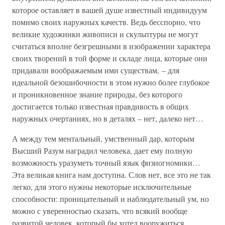
которое оставляет в вашей душе известный индивидуум
помимо своих наружных качеств. Ведь бесспорно, что
великие художники живописи и скульптуры не могут
считаться вполне безгрешными в изображении характера
своих творений в той форме и складе лица, которые они
придавали воображаемым ими существам, – для
идеальной безошибочности в этом нужно более глубокое
и проникновенное знание природы, без которого
достигается только известная правдивость в общих
наружных очертаниях, но в деталях – нет, далеко нет…
А между тем ментальный, умственный дар, которым
Высший Разум наградил человека, дает ему полную
возможность уразуметь точный язык физиогномики…
Эта великая книга нам доступна. Слов нет, все это не так
легко, для этого нужны некоторые исключительные
способности: проницательный и наблюдательный ум, но
можно с уверенностью сказать, что всякий вообще
развитой человек, который бы хотел вооружиться