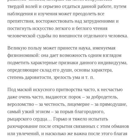
твердой волей и серьезно отдаться данной работе, путем
наблюдения и изучения может преодолеть все
препятствия, восторжествовать над затруднениями и
постигнуть искусство легкого и беглого чтения
человеческой судьбы по внешности отдельного человека.
Великую пользу может принести наука, именуемая
физиономикой: она дает возможность одним взглядом
подметить характерные признаки данного индивидуума,
определяющие склад его души, основы характера,
степень даровитости, зрелость ума и т. п.
Под маской искусного притворства часто, к несчастью
даже очень часто, выдаются: порок – за добродетель,
вероломство – за честность, лицемерие – за прямодушие,
самый узкий эгоизм – за порыв благородного,
рыцарского сердца… Горько и тяжело испытать
разочарование после открытия связанных с этим обманов
или увлечений, и насколько же важна после этого благая