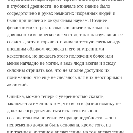
в глубокой древности, но вначале это знание было
сосредоточено в руках немногих избранных людей и
было причислено к оккультным наукам. Позднее
физиогномика трактовалась не иначе как какое-то
довольно химерическое искусство, так как изучавшие ее
софисты, хотя и горячо отстаивали тесную связь между
внешним обликом человека и его внутренними
качествами, но доказать этого положения более или
менее наглядно не могли, а ведь люди всегда и всюду
склонны отрицать все, что не вполне доступно их
пониманию, что еще не сделалось для них неоспоримой
аксиомой.
Ошибка, можно теперь с уверенностью сказать,
заключается именно в том, что вера в физиогномику не
должна сосредотачиваться исключительно в
созерцательном понятии ее правдоподобности, – она
непременно должна быть основана, кроме того, на
внутреннем, духовном впечатлении, на том впечатлении,